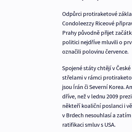
Odpůrci protiraketové zákla
Condoleezzy Riceové připra
Prahy původně přijet začátk
politici nejdříve mluvili o 
označili polovinu července.
Spojené státy chtějí v České 
střelami v rámci protiraket
jsou Írán či Severní Korea. A
dříve, než v lednu 2009 pre
někteří koaliční poslanci i 
v Brdech nesouhlasí a zatím 
ratifikaci smluv s USA.