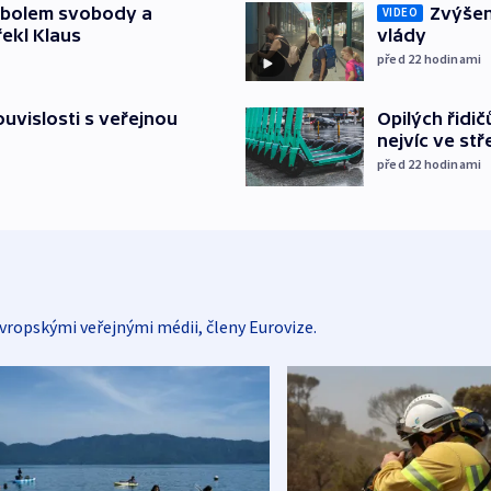
Zvýšení
mbolem svobody a
VIDEO
vlády
řekl Klaus
před 22
hodinami
Opilých řidi
souvislosti s veřejnou
nejvíc ve st
před 22
hodinami
vropskými veřejnými médii, členy Eurovize.