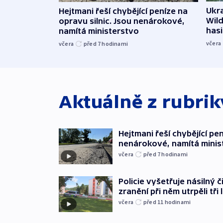
Ukra
Hejtmani řeší chybějící peníze na
Wild
opravu silnic. Jsou nenárokové,
hasi
namítá ministerstvo
včera
včera
před 7
hodinami
Aktuálně z rubri
Hejtmani řeší chybějící pen
nenárokové, namítá minis
včera
před 7
hodinami
Policie vyšetřuje násilný 
zranění při něm utrpěli tři 
včera
před 11
hodinami