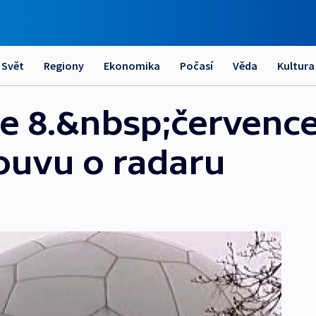
Svět
Regiony
Ekonomika
Počasí
Věda
Kultura
de 8.&nbsp;červenc
ouvu o radaru