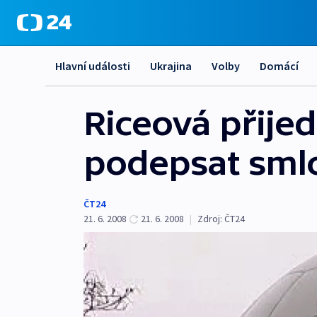
Hlavní události
Ukrajina
Volby
Domácí
Riceová přije
podepsat sml
ČT24
21. 6. 2008
21. 6. 2008
|
Zdroj:
ČT24