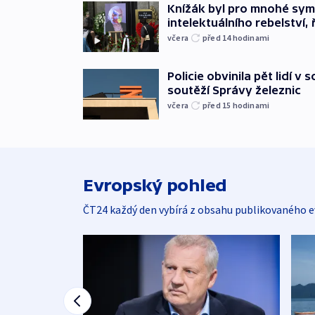
Knížák byl pro mnohé sy
intelektuálního rebelství, 
včera
před 14
hodinami
Policie obvinila pět lidí v 
soutěží Správy železnic
včera
před 15
hodinami
Evropský pohled
ČT24 každý den vybírá z obsahu publikovaného e