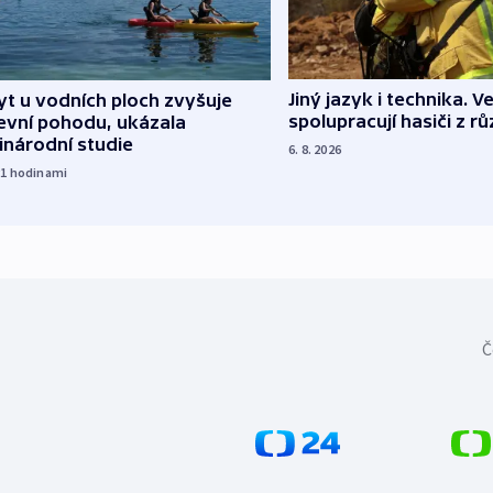
Jiný jazyk i technika. Ve
t u vodních ploch zvyšuje
spolupracují hasiči z r
evní pohodu, ukázala
inárodní studie
6. 8. 2026
21
hodinami
Č