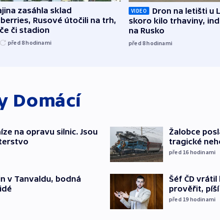
jina zasáhla sklad
Dron na letišti u 
VIDEO
berries, Rusové útočili na trh,
skoro kilo trhaviny, ind
če či stadion
na Rusko
před 8
hodinami
před 8
hodinami
ky
Domácí
íze na opravu silnic. Jsou
Žalobce posla
terstvo
tragické neh
před 16
hodinami
Šéf ČD vráti
čin v Tanvaldu, bodná
prověřit, pí
lidé
před 19
hodinami