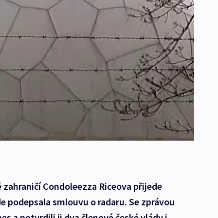
 zahraničí Condoleezza Riceova přijede
de podepsala smlouvu o radaru. Se zprávou
es a potvrdili ji dva členové české vlády i