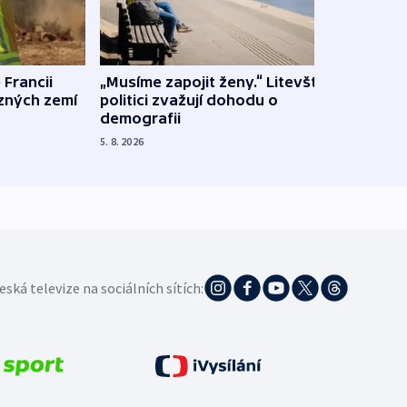
 Francii
„Musíme zapojit ženy.“ Litevští
Na Uk
ůzných zemí
politici zvažují dohodu o
občan
demografii
na s
5. 8. 2026
5. 8. 20
eská televize na sociálních sítích: