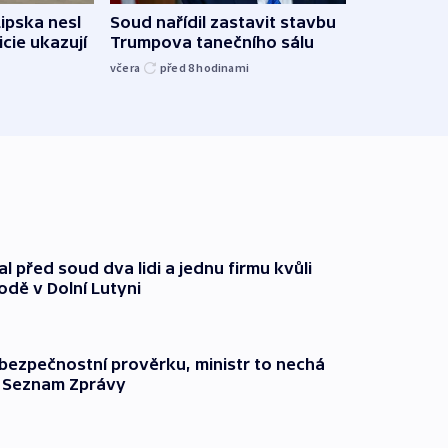
Lipska nesl
Soud nařídil zastavit stavbu
Žido
icie ukazují
Trumpova tanečního sálu
břehu
kriti
včera
před 8
hodinami
před 8
l před soud dva lidi a jednu firmu kvůli
odě v Dolní Lutyni
l bezpečnostní prověrku, ministr to nechá
ší Seznam Zprávy