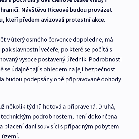
ahraničí. Návštěvu Riceové budou provázet
 kteří předem avizovali protestní akce.
etět v úterý osmého července dopoledne, má
pak slavnostní večeře, po které se počítá s
enovaný vysoce postavený úředník. Podrobnosti
 se údajně tají s ohledem na její bezpečnost.
 zda budou podepsány obě připravované dohody
už několik týdnů hotová a připravená. Druhá,
ím technickým podrobnostem, není dokončena
a placení daní souvisící s případným pobytem
 území.