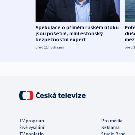
Spekulace o přímém ruském útoku
Poby
jsou pošetilé, míní estonský
duš
bezpečnostní expert
mez
před 11
hodinami
před 
TV program
Pro média
Živé vysílání
Reklama
TV poplatky
Studio Brno