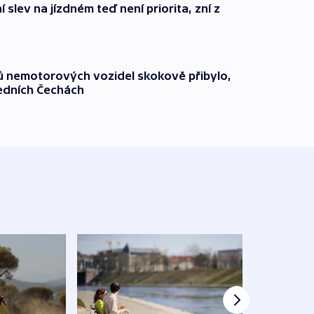
 slev na jízdném teď není priorita, zní z
čů nemotorových vozidel skokově přibylo,
ředních Čechách