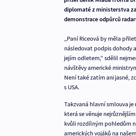
diplomaté z ministerstva z
demonstrace odpůrců radaru,
„Paní Riceová by měla přil
následovat podpis dohody a 
jejím odletem,“ sdělil nejm
návštěvy americké ministryně
Není také zatím ani jasné,
s USA.
Takzvaná hlavní smlouva je 
která se věnuje nejrůznějš
kvůli rozdílným pohledům n
amerických vojáků na našem