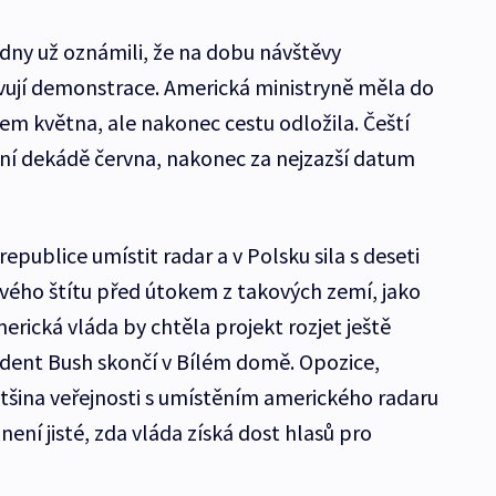
dny už oznámili, že na dobu návštěvy
vují demonstrace. Americká ministryně měla do
em května, ale nakonec cestu odložila. Čeští
první dekádě června, nakonec za nejzazší datum
republice umístit radar a v Polsku sila s deseti
ového štítu před útokem z takových zemí, jako
merická vláda by chtěla projekt rozjet ještě
zident Bush skončí v Bílém domě. Opozice,
většina veřejnosti s umístěním amerického radaru
není jisté, zda vláda získá dost hlasů pro