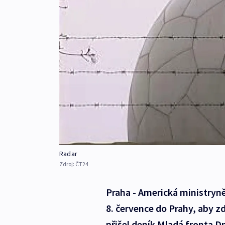
Radar
Zdroj:
ČT24
Praha - Americká ministryně
8. července do Prahy, aby z
přišel deník Mladá fronta Dn