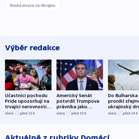
Ruská invaze na Ukrajinu
Výběr redakce
Účastníci pochodu
Americký Senát
Do Bulharska
Pride upozorňují na
potvrdil Trumpova
pronikl zřejm
trvající nerovnosti i
právníka jako
ukrajinský dr
společenskou
ministra
explodoval k
včera
před 12
h
včera
před 13
h
včera
před 14
h
atmosféru
spravedlnosti
od plynovod
Aktuálně z rubriky
Domácí