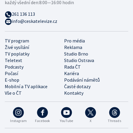
každý všední den:
8:00—16:00 hodin
261 136 113
info@ceskatelevize.cz
TV program
Pro média
Živé vysílání
Reklama
TV poplatky
Studio Brno
Teletext
Studio Ostrava
Podcasty
Rada ČT
Počasí
Kariéra
E-shop
Podávání námětů
Mobilní a TV aplikace
Časté dotazy
Vše o ČT
Kontakty
Instagram
Facebook
YouTube
X
Threads