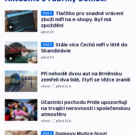
Tlačítko pro snadné vrácení
VIDEO
zboží míří na e-shopy. Byť má
zpoždění
před 2
h
Stále více Čechů míří v létě do
VIDEO
Skandinávie
před 3
h
Při nehodě dvou aut na Brněnsku
zemřeli dva lidé, čtyři se těžce zranili
včera
před 11
h
Účastníci pochodu Pride upozorňují
na trvající nerovnosti i společenskou
atmosféru
včera
před 12
h
Domovu Mutice hrozí
VIDEO