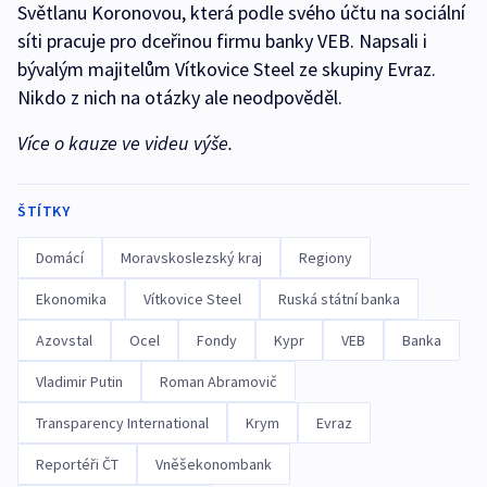
Světlanu Koronovou, která podle svého účtu na sociální
síti pracuje pro dceřinou firmu banky VEB. Napsali i
bývalým majitelům Vítkovice Steel ze skupiny Evraz.
Nikdo z nich na otázky ale neodpověděl.
Více o kauze ve videu výše.
ŠTÍTKY
Domácí
Moravskoslezský kraj
Regiony
Ekonomika
Vítkovice Steel
Ruská státní banka
Azovstal
Ocel
Fondy
Kypr
VEB
Banka
Vladimir Putin
Roman Abramovič
Transparency International
Krym
Evraz
Reportéři ČT
Vněšekonombank