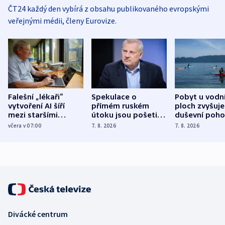
ČT24 každý den vybírá z obsahu publikovaného evropskými
veřejnými médii, členy Eurovize.
Falešní „lékaři“
Spekulace o
Pobyt u vodn
vytvoření AI šíří
přímém ruském
ploch zvyšuje
mezi staršími
útoku jsou pošetilé,
duševní poho
Poláky nebezpečné
míní estonský
ukázala
včera v 07:00
7. 8. 2026
7. 8. 2026
zdravotní rady
bezpečnostní
mezinárodní 
expert
Divácké centrum