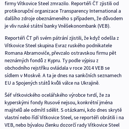
firmy Vítkovice Steel zmrazilo. Reportéři ČT zjistili od
protikorupční organizace Transparency International a
dalšího zdroje obeznámeného s případem, že důvodem
je vliv ruské státní banky Vněšekonombank (VEB).
Reportéři ČT při svém pátrání zjistili, že když odešla z
Vítkovice Steel skupina Evraz ruského podnikatele
Romana Abramoviče, převzalo ostravskou firmu pět
neznámých fondů z Kypru. Ty podle výpisu z
obchodního rejstříku ovládala v roce 2014 VEB se
sídlem v Moskvě. A ta je dnes na sankčních seznamech
EU a Spojených států kvůli válce na Ukrajině.
Šéf vítkovického ocelářského výrobce tvrdí, že za
kyperskými fondy Rusové nejsou, konkrétní jména
majitelů ale odmítl sdělit. S otázkami, kdo dnes skrytě
vlastní nebo řídí Vítkovice Steel, se reportéři obrátili i na
VEB, nebo bývalou členku dozorčí rady Vítkovice Steel