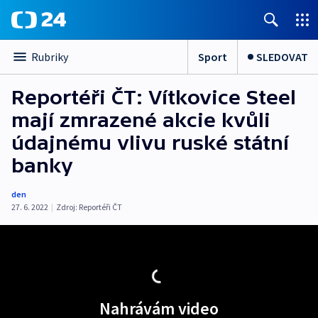
Sport
SLEDOVAT
Rubriky
Reportéři ČT: Vítkovice Steel
mají zmrazené akcie kvůli
údajnému vlivu ruské státní
banky
den
27. 6. 2022
|
Zdroj:
Reportéři ČT
Nahrávám video