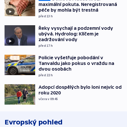
maximální pokuta. Neregistrovaná
péče by mohla být trestná
před 13
h
Řeky vysychají a podzemní vody
ubývá. Hydrolog: Klíčem je
zadržování vody
před 17
h
Policie vyšetřuje pobodání v
Tanvaldu jako pokus o vraždu na
dvou osobách
před 22
h
Adopcí dospělých bylo loni nejvíc od
roku 2020
včera v 09:45
Evropský pohled