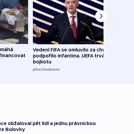
omáhá
Vedení FIFA se omluvilo za chyby a
Od M
financovat
podpořilo Infantina. UEFA trvá na
horká
bojkotu
klima
před 2
hodinami
před 2
ce obžaloval pět lidí a jednu právnickou
ze Bulovky