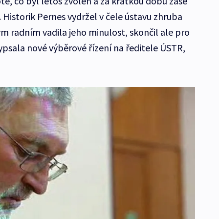
té, co byl letos zvolen a za krátkou dobu zase
 Historik Pernes vydržel v čele ústavu zhruba
 radním vadila jeho minulost, skončil ale pro
ypsala nové výběrové řízení na ředitele ÚSTR,