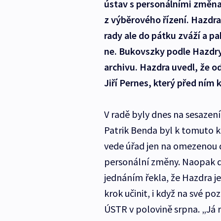
ústav s personálními změna
z výběrového řízení. Hazdra 
rady ale do pátku zváží a p
ne. Bukovszky podle Hazdry 
archivu. Hazdra uvedl, že od
Jiří Pernes, který před ním 
V radě byly dnes na sesazení
Patrik Benda byl k tomuto k
vede úřad jen na omezenou 
personální změny. Naopak da
jednáním řekla, že Hazdra j
krok učinit, i když na své p
ÚSTR v polovině srpna. „Já r