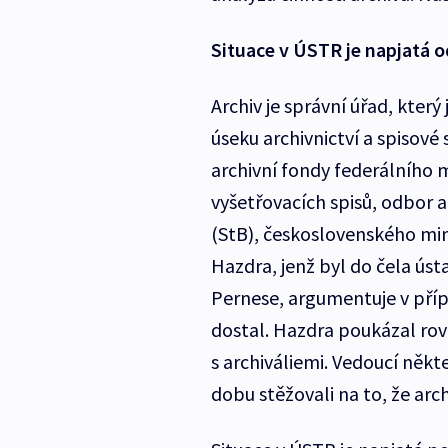
Situace v ÚSTR je napjatá 
Archiv je správní úřad, kter
úseku archivnictví a spisové
archivní fondy federálního m
vyšetřovacích spisů, odbor 
(StB), československého mini
Hazdra, jenž byl do čela ús
Pernese, argumentuje v příp
dostal. Hazdra poukázal rov
s archiváliemi. Vedoucí někte
dobu stěžovali na to, že arch