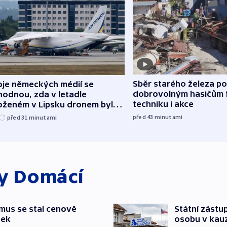
Sběr starého železa p
oje německých médií se
dobrovolným hasičům 
hodnou, zda v letadle
techniku i akce
oženém v Lipsku dronem byla
ice
před 43
minutami
před 31
minutami
ky
Domácí
mus se stal cenově
Státní zástup
šek
osobu v kau