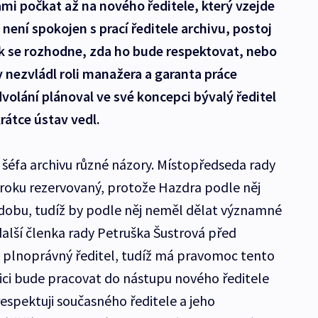
mi počkat až na nového ředitele, který vzejde
není spokojen s prací ředitele archivu, postoj
ak se rozhodne, zda ho bude respektovat, nebo
nezvládl roli manažera a garanta práce
volání plánoval ve své koncepci bývalý ředitel
krátce ústav vedl.
 šéfa archivu různé názory. Místopředseda rady
roku rezervovaný, protože Hazdra podle něj
dobu, tudíž by podle něj neměl dělat významné
lší členka rady Petruška Šustrová před
e plnoprávný ředitel, tudíž má pravomoc tento
ozici bude pracovat do nástupu nového ředitele
espektuji současného ředitele a jeho