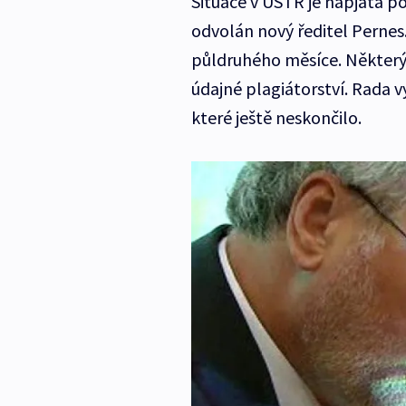
Situace v ÚSTR je napjatá po
odvolán nový ředitel Pernes.
půldruhého měsíce. Některým
údajné plagiátorství. Rada v
které ještě neskončilo.