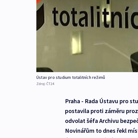
Ústav pro studium totalitních režimů
Zdroj:
ČT24
Praha - Rada Ústavu pro st
postavila proti záměru pro
odvolat šéfa Archivu bezpe
Novinářům to dnes řekl mís