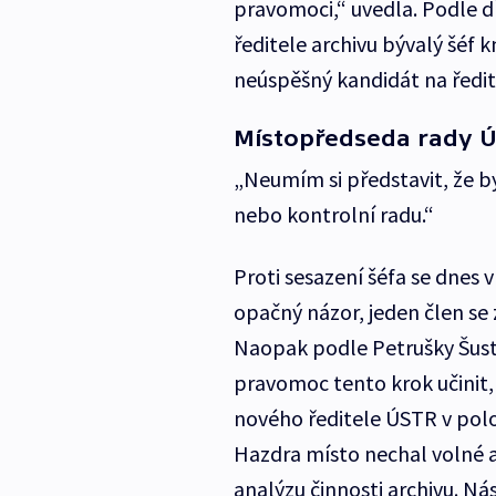
pravomoci,“ uvedla. Podle d
ředitele archivu bývalý šéf 
neúspěšný kandidát na ředi
Místopředseda rady Ú
„Neumím si představit, že by
nebo kontrolní radu.“
Proti sesazení šéfa se dnes v
opačný názor, jeden člen se 
Naopak podle Petrušky Šustr
pravomoc tento krok učinit,
nového ředitele ÚSTR v pol
Hazdra místo nechal volné a 
analýzu činnosti archivu. Nás