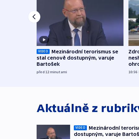
Mezinárodní terorismus se
Zdr
VIDEO
stal cenově dostupným, varuje
nes
Bartošek
ohr
mun
před 12
minutami
10:56
Aktuálně z rubri
Mezinárodní teroris
VIDEO
dostupným, varuje Barto