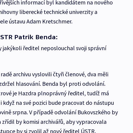
řívějších informací byl kandidátem na nového
knihovny liberecké technické univerzity a
tele ústavu Adam Kretschmer.
STR Patrik Benda:
 jakýkoli ředitel neposlouchal svoji správní
 radě archivu vyslovili čtyři členové, dva měli
zdržel hlasování. Benda byl proti odvolání.
ové je Hazdra plnoprávný ředitel, tudíž má
 i když na své pozici bude pracovat do nástupu
ovině srpna. V případě odvolání Bukovszkého by
zřídil by komisi archivářů, aby vypracovala
tupce by si zvolil až nový ředitel ÚSTR.