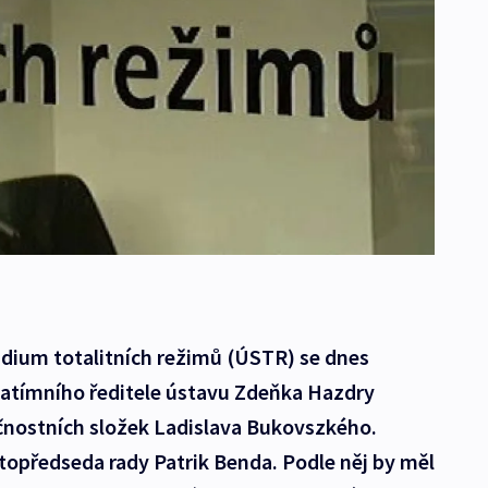
udium totalitních režimů (ÚSTR) se dnes
zatímního ředitele ústavu Zdeňka Hazdry
čnostních složek Ladislava Bukovszkého.
topředseda rady Patrik Benda. Podle něj by měl