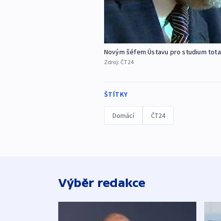
Novým šéfem Ústavu pro studium totali
Zdroj:
ČT24
ŠTÍTKY
Domácí
ČT24
Výběr redakce