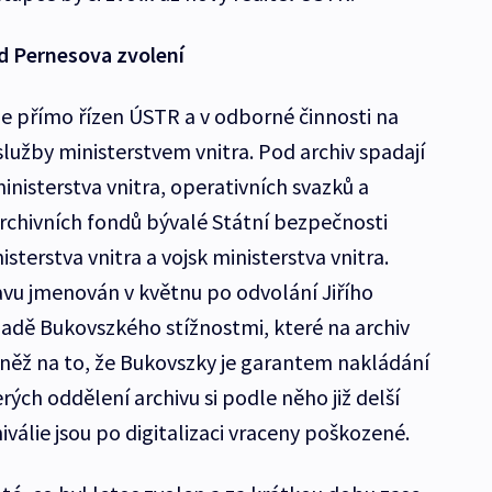
od Pernesova zvolení
ý je přímo řízen ÚSTR a v odborné činnosti na
 služby ministerstvem vnitra. Pod archiv spadají
inisterstva vnitra, operativních svazků a
archivních fondů bývalé Státní bezpečnosti
sterstva vnitra a vojsk ministerstva vnitra.
tavu jmenován v květnu po odvolání Jiřího
adě Bukovszkého stížnostmi, které na archiv
něž na to, že Bukovszky je garantem nakládání
rých oddělení archivu si podle něho již delší
iválie jsou po digitalizaci vraceny poškozené.