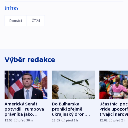
ŠTÍTKY
Domácí
ČT24
Výběr redakce
Americký Senát
Do Bulharska
Účastníci po
potvrdil Trumpova
pronikl zřejmě
Pride upozorň
právníka jako
ukrajinský dron,
trvající nerov
ministra
explodoval kilometr
společensko
12:53
před 30
m
13:05
před 1
h
12:02
před 2
h
spravedlnosti
od plynovodu
atmosféru