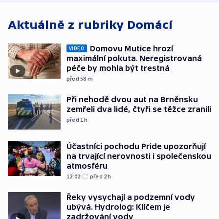
Aktuálně z rubriky
Domácí
Domovu Mutice hrozí
VIDEO
maximální pokuta. Neregistrovaná
péče by mohla být trestná
před 58
m
Při nehodě dvou aut na Brněnsku
zemřeli dva lidé, čtyři se těžce zranili
před 1
h
Účastníci pochodu Pride upozorňují
na trvající nerovnosti i společenskou
atmosféru
12:02
před 2
h
Řeky vysychají a podzemní vody
ubývá. Hydrolog: Klíčem je
zadržování vody