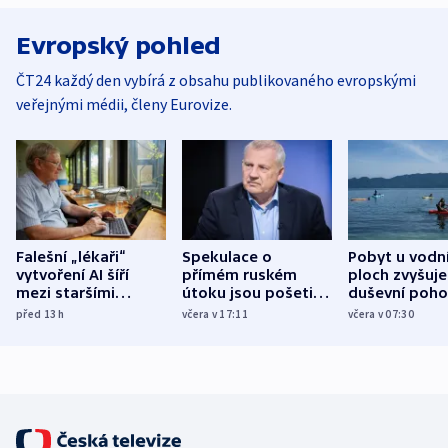
Evropský pohled
ČT24 každý den vybírá z obsahu publikovaného evropskými
veřejnými médii, členy Eurovize.
Falešní „lékaři“
Spekulace o
Pobyt u vodn
vytvoření AI šíří
přímém ruském
ploch zvyšuje
mezi staršími
útoku jsou pošetilé,
duševní poho
Poláky nebezpečné
míní estonský
ukázala
před 13
h
včera v 17:11
včera v 07:30
zdravotní rady
bezpečnostní
mezinárodní 
expert