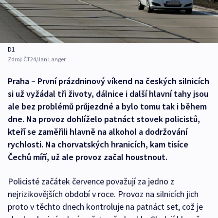
D1
Zdroj:
ČT24/Jan Langer
Praha – První prázdninový víkend na českých silnicích
si už vyžádal tři životy, dálnice i další hlavní tahy jsou
ale bez problémů průjezdné a bylo tomu tak i během
dne. Na provoz dohlíželo patnáct stovek policistů,
kteří se zaměřili hlavně na alkohol a dodržování
rychlosti. Na chorvatských hranicích, kam tisíce
Čechů míří, už ale provoz začal houstnout.
Policisté začátek července považují za jedno z
nejrizikovějších období v roce. Provoz na silnicích jich
proto v těchto dnech kontroluje na patnáct set, což je