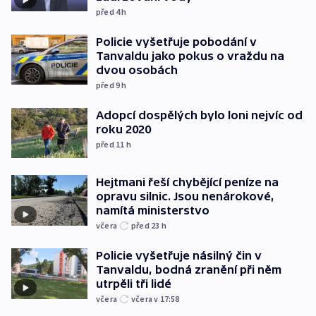
před 4
h
Policie vyšetřuje pobodání v
Tanvaldu jako pokus o vraždu na
dvou osobách
před 9
h
Adopcí dospělých bylo loni nejvíc od
roku 2020
před 11
h
Hejtmani řeší chybějící peníze na
opravu silnic. Jsou nenárokové,
namítá ministerstvo
včera
před 23
h
Policie vyšetřuje násilný čin v
Tanvaldu, bodná zranění při něm
utrpěli tři lidé
včera
včera v 17:58