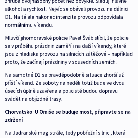
zhruba dvojnásobný počet než obvykle. Sledují hlavně
alkohol a rychlost. Nejvíc se obávali provozu na dálnici
D1. Na té ale nakonec intenzita provozu odpovídala
normálnímu víkendu.
Mluvčí jihomoravské policie Pavel Šváb slíbil, že policie
se v průběhu prázdnin zaměří i na další víkendy, které
jsou z hlediska provozu na silnicích zátěžové – například
proto, že začínají prázdniny v sousedních zemích.
Na samotné D1 se pravděpodobně situace zhorší už
příští víkend. Ze soboty na neděli totiž bude ve dvou
úsecích úplně uzavřena a policisté budou dopravu
svádět na objízdné trasy.
Chorvatsko: U Omiše se buduje most, připravte se na
zdržení
Na Jadranské magistrále, tedy pobřežní silnici, která