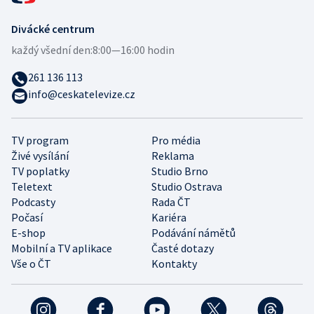
Divácké centrum
každý všední den:
8:00—16:00 hodin
261 136 113
info@ceskatelevize.cz
TV program
Pro média
Živé vysílání
Reklama
TV poplatky
Studio Brno
Teletext
Studio Ostrava
Podcasty
Rada ČT
Počasí
Kariéra
E-shop
Podávání námětů
Mobilní a TV aplikace
Časté dotazy
Vše o ČT
Kontakty