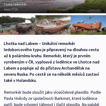
Český remorkér
Zdroj:
ČT24
Lhotka nad Labem – Unikátní remorkér
ledoborcového typu je připravený na dlouhou cestu
až k polárnímu kruhu. Remorkér, který je prvním
vyrobeným v ČR, vyplouvá z loděnice ve Lhotce nad
Labem a popluje až do přístavu Archandělsk na
severu Ruska. Po cestě se na několik měsíců zastaví
také v Holandsku.
Remorkér bude sloužit jako víceúčelové plavidlo. Podle
Pavla Hvězdy ze společnosti Barkmet, které loděnice
patří, bude schopný táhnout i tlačit plavidla. Na palubě