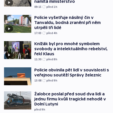
namítá ministerstvo
09:15
před 1
h
Policie vyšetřuje násilný čin v
Tanvaldu, bodná zranění při něm
utrpěli tři lidé
17:03
před 4
h
Knížák byl pro mnohé symbolem
svobody a intelektuálního rebelství,
řekl Klaus
11:30
před 8
h
Policie obvinila pět lidí v souvislosti s
veřejnou soutěží Správy železnic
13:08
před 9
h
Žalobce poslal před soud dva lidi a
jednu firmu kvůli tragické nehodě v
Dolní Lutyni
před 9
h