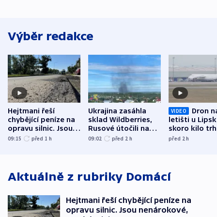
Výběr redakce
Hejtmani řeší
Ukrajina zasáhla
Dron n
VIDEO
chybějící peníze na
sklad Wildberries,
letišti u Lips
opravu silnic. Jsou
Rusové útočili na
skoro kilo trh
nenárokové, namítá
trh, hasiče či
indicie ukazuj
09:15
před 1
h
09:02
před 2
h
před 2
h
ministerstvo
stadion
Rusko
Aktuálně z rubriky
Domácí
Hejtmani řeší chybějící peníze na
opravu silnic. Jsou nenárokové,