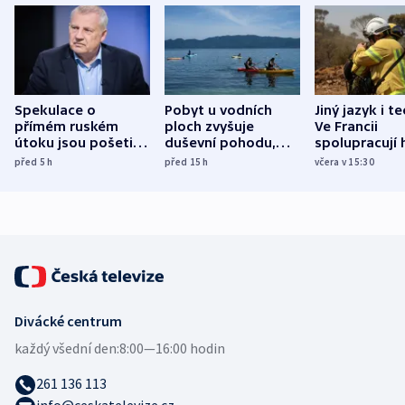
Spekulace o
Pobyt u vodních
Jiný jazyk i t
přímém ruském
ploch zvyšuje
Ve Francii
útoku jsou pošetilé,
duševní pohodu,
spolupracují h
míní estonský
ukázala
různých zemí
před 5
h
před 15
h
včera v 15:30
bezpečnostní
mezinárodní studie
expert
Divácké centrum
každý všední den:
8:00—16:00 hodin
261 136 113
info@ceskatelevize.cz