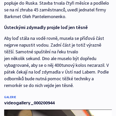
popluje do Ruska. Stavba trvala čtyři měsíce a podílelo
se na ní zhruba 45 zaměstnanců, uvedl jednatel firmy
Barkmet Oleh Pantelemonenko.
Ústeckými zdymadly projde loď jen těsně
Aby loď stála na vodě rovně, musela se příďová část
nejprve napustit vodou. Zadní část je totiž výrazně
těžší. Samotné spuštění na řeku trvalo
jen několik sekund. Dno ale muselo být dopředu
vybagrované, aby se o něj 400tunový kolos nezarazil. V
pátek čekají na loď zdymadla v Ústí nad Labem. Podle
odborníků bude nutná pomoc těžké techniky a
remorkér se do nich vejde jen těsně.
GALERIE
videogallery_000200944