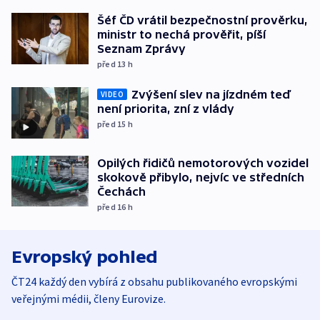
Šéf ČD vrátil bezpečnostní prověrku,
ministr to nechá prověřit, píší
Seznam Zprávy
před 13
h
Zvýšení slev na jízdném teď
VIDEO
není priorita, zní z vlády
před 15
h
Opilých řidičů nemotorových vozidel
skokově přibylo, nejvíc ve středních
Čechách
před 16
h
Evropský pohled
ČT24 každý den vybírá z obsahu publikovaného evropskými
veřejnými médii, členy Eurovize.