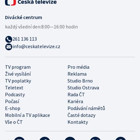
Divácké centrum
každý všední den:
8:00—16:00 hodin
261 136 113
info@ceskatelevize.cz
TV program
Pro média
Živé vysílání
Reklama
TV poplatky
Studio Brno
Teletext
Studio Ostrava
Podcasty
Rada ČT
Počasí
Kariéra
E-shop
Podávání námětů
Mobilní a TV aplikace
Časté dotazy
Vše o ČT
Kontakty