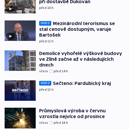
při dostavbě Dukovan
před 10
h
Mezinárodní terorismus se
VIDEO
stal cenově dostupným, varuje
Bartošek
před 11
h
Demolice vyhořelé výškové budovy
ve Zlíně začne až v následujících
dnech
včera
před 14
h
Sečteno: Pardubický kraj
VIDEO
před 15
h
Průmyslová výroba v červnu
vzrostla nejvíce od prosince
včera
před 18
h