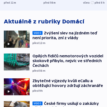
přibylo, nejvíc ve
UEFA trvá na
před 12
m
před 56
m
včera
před 8
h
středních Čechách
bojkotu
Aktuálně z rubriky
Domácí
Zvýšení slev na jízdném teď
VIDEO
není priorita, zní z vlády
před 12
m
Opilých řidičů nemotorových vozidel
skokově přibylo, nejvíc ve středních
Čechách
před 56
m
Zbytečné výjezdy kvůli eCallu a
obtěžující hovory zdržují záchranáře
před 9
h
České firmy usilují o zakázky
VIDEO