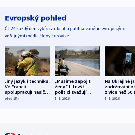
Evropský pohled
ČT24 každý den vybírá z obsahu publikovaného evropskými
veřejnými médii, členy Eurovize.
Jiný jazyk i technika.
„Musíme zapojit
Na Ukrajině j
Ve Francii
ženy.“ Litevští
zadržováni o
spolupracují hasiči z
politici zvažují
z více než 50 
různých zemí
dohodu o
Bojovali na s
před 15
h
5. 8. 2026
5. 8. 2026
demografii
Ruska