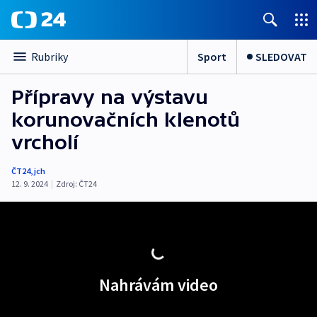
Sport
SLEDOVAT
Rubriky
Přípravy na výstavu
korunovačních klenotů
vrcholí
ČT24
,
jch
12. 9. 2024
|
Zdroj:
ČT24
Nahrávám video