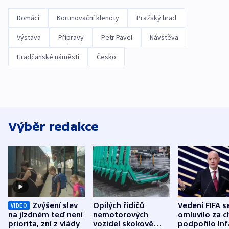
Domácí
Korunovační klenoty
Pražský hrad
Výstava
Přípravy
Petr Pavel
Návštěva
Hradčanské náměstí
Česko
Výběr redakce
Zvýšení slev
Opilých řidičů
Vedení FIFA s
VIDEO
na jízdném teď není
nemotorových
omluvilo za c
priorita, zní z vlády
vozidel skokově
podpořilo Inf