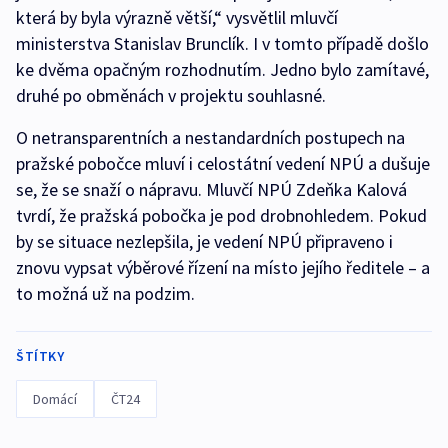
která by byla výrazně větší,“ vysvětlil mluvčí
ministerstva Stanislav Brunclík. I v tomto případě došlo
ke dvěma opačným rozhodnutím. Jedno bylo zamítavé,
druhé po obměnách v projektu souhlasné.
O netransparentních a nestandardních postupech na
pražské pobočce mluví i celostátní vedení NPÚ a dušuje
se, že se snaží o nápravu. Mluvčí NPÚ Zdeňka Kalová
tvrdí, že pražská pobočka je pod drobnohledem. Pokud
by se situace nezlepšila, je vedení NPÚ připraveno i
znovu vypsat výběrové řízení na místo jejího ředitele – a
to možná už na podzim.
ŠTÍTKY
Domácí
ČT24