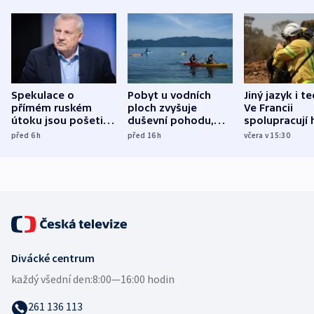
Spekulace o
Pobyt u vodních
Jiný jazyk i t
přímém ruském
ploch zvyšuje
Ve Francii
útoku jsou pošetilé,
duševní pohodu,
spolupracují h
míní estonský
ukázala
různých zemí
před 6
h
před 16
h
včera v 15:30
bezpečnostní
mezinárodní studie
expert
Divácké centrum
každý všední den:
8:00—16:00 hodin
261 136 113