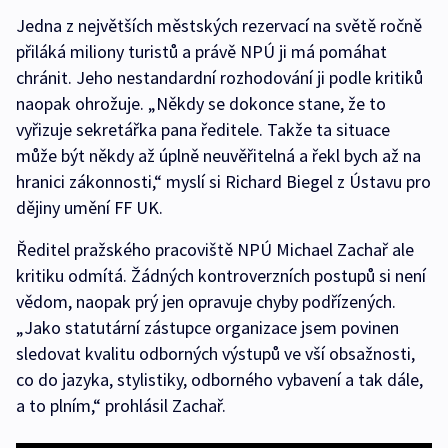
Jedna z největších městských rezervací na světě ročně
přiláká miliony turistů a právě NPÚ ji má pomáhat
chránit. Jeho nestandardní rozhodování ji podle kritiků
naopak ohrožuje. „Někdy se dokonce stane, že to
vyřizuje sekretářka pana ředitele. Takže ta situace
může být někdy až úplně neuvěřitelná a řekl bych až na
hranici zákonnosti,“ myslí si Richard Biegel z Ústavu pro
dějiny umění FF UK.
Ředitel pražského pracoviště NPÚ Michael Zachař ale
kritiku odmítá. Žádných kontroverzních postupů si není
vědom, naopak prý jen opravuje chyby podřízených.
„Jako statutární zástupce organizace jsem povinen
sledovat kvalitu odborných výstupů ve vší obsažnosti,
co do jazyka, stylistiky, odborného vybavení a tak dále,
a to plním,“ prohlásil Zachař.