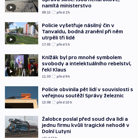
namítá ministerstvo
09:15
před 2
h
Policie vyšetřuje násilný čin v
Tanvaldu, bodná zranění při něm
utrpěli tři lidé
17:03
před 5
h
Knížák byl pro mnohé symbolem
svobody a intelektuálního rebelství,
řekl Klaus
11:30
před 9
h
Policie obvinila pět lidí v souvislosti s
veřejnou soutěží Správy železnic
13:08
před 10
h
Žalobce poslal před soud dva lidi a
jednu firmu kvůli tragické nehodě v
Dolní Lutyni
před 10
h