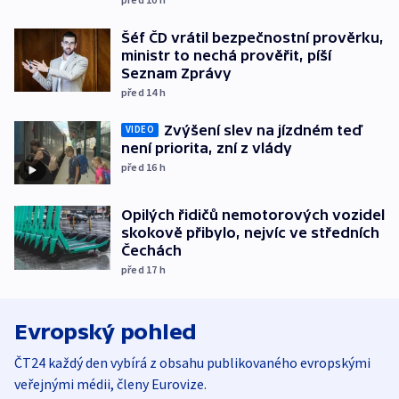
Šéf ČD vrátil bezpečnostní prověrku,
ministr to nechá prověřit, píší
Seznam Zprávy
před 14
h
Zvýšení slev na jízdném teď
VIDEO
není priorita, zní z vlády
před 16
h
Opilých řidičů nemotorových vozidel
skokově přibylo, nejvíc ve středních
Čechách
před 17
h
Evropský pohled
ČT24 každý den vybírá z obsahu publikovaného evropskými
veřejnými médii, členy Eurovize.