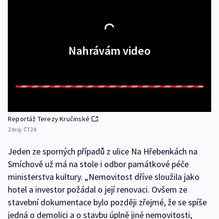
Nahrávám video
Reportáž Terezy Kručinské
Zdroj:
ČT24
Jeden ze sporných případů z ulice Na Hřebenkách na
Smíchově už má na stole i odbor památkové péče
ministerstva kultury. „Nemovitost dříve sloužila jako
hotel a investor požádal o její renovaci. Ovšem ze
stavební dokumentace bylo později zřejmé, že se spíše
jedná o demolici a o stavbu úplně jiné nemovitosti,