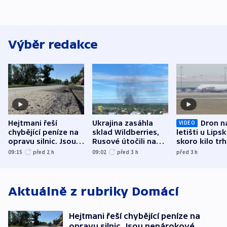
Výběr redakce
Hejtmani řeší
Ukrajina zasáhla
Dron n
VIDEO
chybějící peníze na
sklad Wildberries,
letišti u Lips
opravu silnic. Jsou
Rusové útočili na
skoro kilo trh
nenárokové, namítá
trh, hasiče či
indicie ukazuj
09:15
před 2
h
09:02
před 3
h
před 3
h
ministerstvo
stadion
Rusko
Aktuálně z rubriky
Domácí
Hejtmani řeší chybějící peníze na
opravu silnic. Jsou nenárokové,