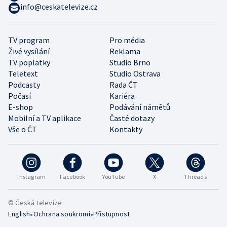
info@ceskatelevize.cz
TV program
Pro média
Živé vysílání
Reklama
TV poplatky
Studio Brno
Teletext
Studio Ostrava
Podcasty
Rada ČT
Počasí
Kariéra
E-shop
Podávání námětů
Mobilní a TV aplikace
Časté dotazy
Vše o ČT
Kontakty
Instagram
Facebook
YouTube
X
Threads
© Česká televize
•
•
English
Ochrana soukromí
Přístupnost