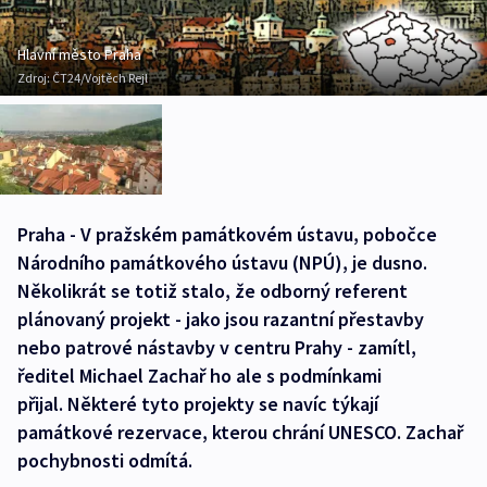
Hlavní město Praha
Zdroj:
ČT24/Vojtěch Rejl
Praha - V pražském památkovém ústavu, pobočce
Národního památkového ústavu (NPÚ), je dusno.
Několikrát se totiž stalo, že odborný referent
plánovaný projekt - jako jsou razantní přestavby
nebo patrové nástavby v centru Prahy - zamítl,
ředitel Michael Zachař ho ale s podmínkami
přijal. Některé tyto projekty se navíc týkají
památkové rezervace, kterou chrání UNESCO. Zachař
pochybnosti odmítá.