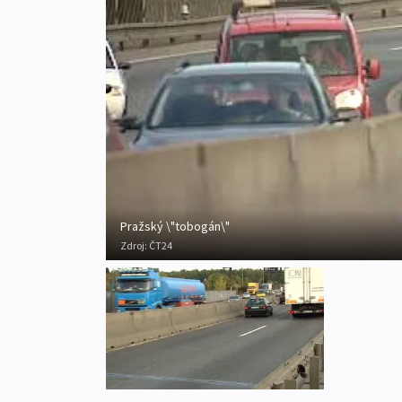
Pražský \"tobogán\"
Zdroj:
ČT24