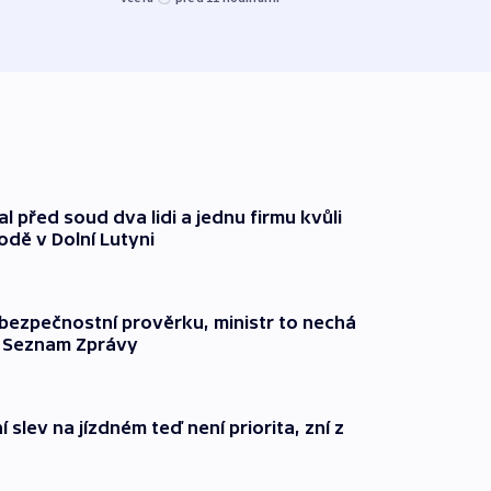
před 1
l před soud dva lidi a jednu firmu kvůli
odě v Dolní Lutyni
l bezpečnostní prověrku, ministr to nechá
ší Seznam Zprávy
 slev na jízdném teď není priorita, zní z