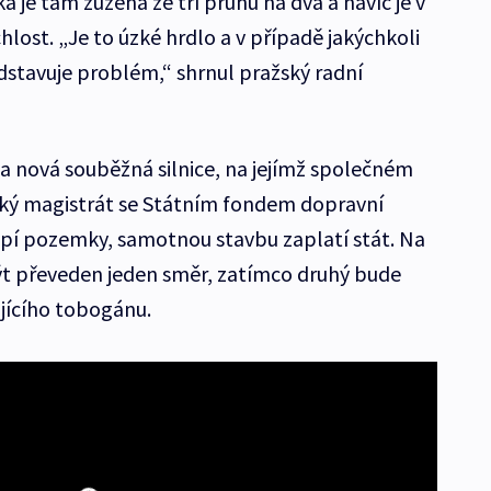
je tam zúžena ze tří pruhů na dva a navíc je v
lost. „Je to úzké hrdlo a v případě jakýchkoli
stavuje problém,“ shrnul pražský radní
la nová souběžná silnice, na jejímž společném
ský magistrát se Státním fondem dopravní
upí pozemky, samotnou stavbu zaplatí stát. Na
t převeden jeden směr, zatímco druhý bude
ajícího tobogánu.