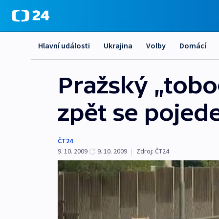
Hlavní události
Ukrajina
Volby
Domácí
Pražský „tob
zpět se pojede
ČT24
9. 10. 2009
9. 10. 2009
|
Zdroj:
ČT24