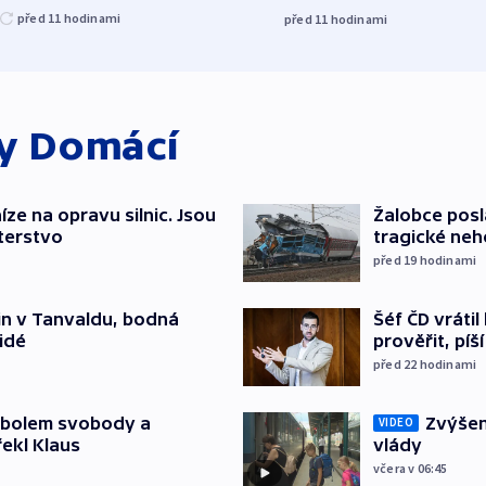
před 11
hodinami
před 11
hodinami
ky
Domácí
íze na opravu silnic. Jsou
Žalobce posla
terstvo
tragické neh
před 19
hodinami
Šéf ČD vráti
čin v Tanvaldu, bodná
prověřit, pí
lidé
před 22
hodinami
Zvýšení
mbolem svobody a
VIDEO
vlády
řekl Klaus
včera v 06:45