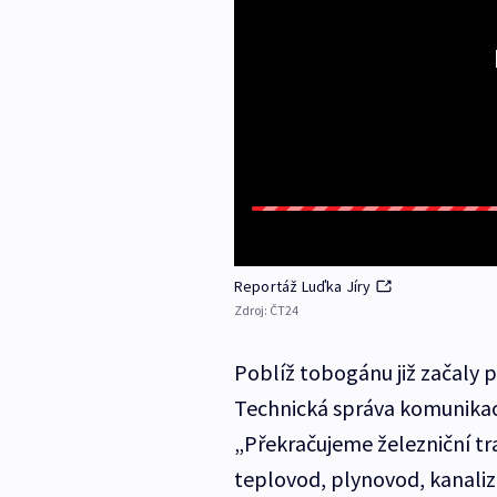
Reportáž Luďka Jíry
Zdroj:
ČT24
Poblíž tobogánu již začaly p
Technická správa komunikací
„Překračujeme železniční tra
teplovod, plynovod, kanaliz