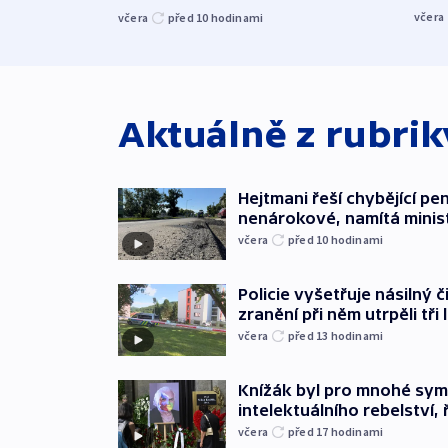
včera
včera
před 10
hodinami
Aktuálně z rubri
Hejtmani řeší chybějící pen
nenárokové, namítá minis
včera
před 10
hodinami
Policie vyšetřuje násilný 
zranění při něm utrpěli tři 
včera
před 13
hodinami
Knížák byl pro mnohé sy
intelektuálního rebelství, 
včera
před 17
hodinami