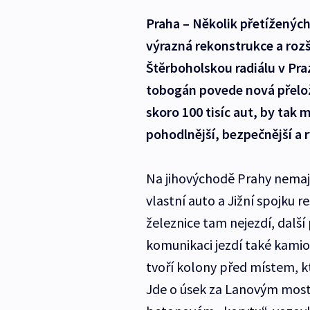
Praha – Několik přetížených
výrazná rekonstrukce a rozší
Štěrboholskou radiálu v P
tobogán povede nová přelo
skoro 100 tisíc aut, by tak 
pohodlnější, bezpečnější a r
Na jihovýchodě Prahy nemají
vlastní auto a Jižní spojku 
železnice tam nejezdí, další
komunikaci jezdí také kamio
tvoří kolony před místem, k
Jde o úsek za Lanovým moste