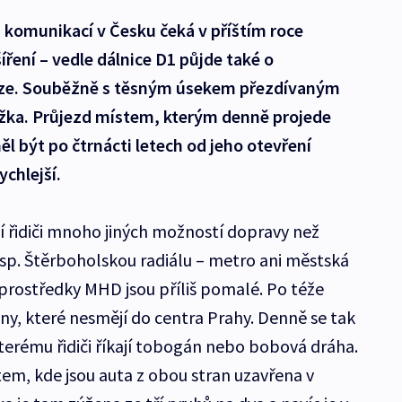
 komunikací v Česku čeká v příštím roce
ření – vedle dálnice D1 půjde také o
raze. Souběžně s těsným úsekem přezdívaným
žka. Průjezd místem, kterým denně projede
měl být po čtrnácti letech od jeho otevření
ychlejší.
 řidiči mnoho jiných možností dopravy než
resp. Štěrboholskou radiálu – metro ani městská
 prostředky MHD jsou příliš pomalé. Po téže
ny, které nesmějí do centra Prahy. Denně se tak
terému řidiči říkají tobogán nebo bobová dráha.
m, kde jsou auta z obou stran uzavřena v