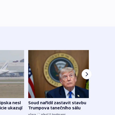
Lipska nesl
Soud nařídil zastavit stavbu
Žido
icie ukazují
Trumpova tanečního sálu
břehu
kriti
včera
před 11
hodinami