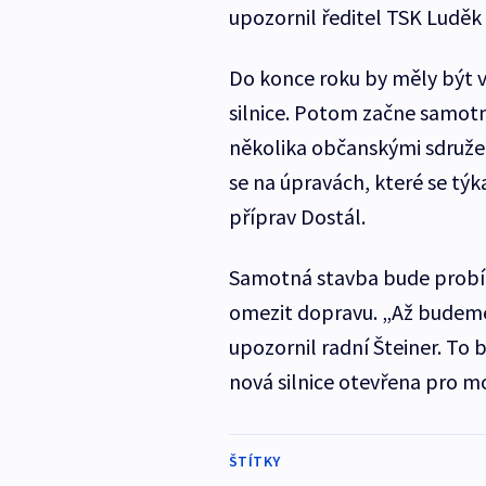
upozornil ředitel TSK Luděk
Do konce roku by měly být 
silnice. Potom začne samotn
několika občanskými sdružení
se na úpravách, které se týk
příprav Dostál.
Samotná stavba bude probíha
omezit dopravu. „Až budeme
upozornil radní Šteiner. To 
nová silnice otevřena pro mo
ŠTÍTKY