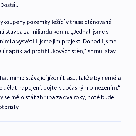
 Dostál.
vykoupeny pozemky ležící v trase plánované
á stavba za miliardu korun. „Jednali jsme s
mi a vysvětlili jsme jim projekt. Dohodli jsme
ají například protihlukových stěn,“ shrnul stav
t mimo stávající jízdní trasu, takže by neměla
 dělat napojení, dojte k dočasným omezením,“
by se mělo stát zhruba za dva roky, poté bude
toristy.