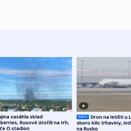
jina zasáhla sklad
Dron na letišti u 
VIDEO
berries, Rusové útočili na trh,
skoro kilo trhaviny, ind
če či stadion
na Rusko