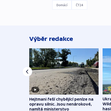
Domácí
ČT24
Výběr redakce
Ukra
Hejtmani řeší chybějící peníze na
Wild
opravu silnic. Jsou nenárokové,
hasi
namítá ministerstvo