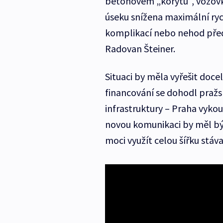
betonovém „korytu“, vozovka 
úseku snížena maximální rych
komplikací nebo nehod před
Radovan Šteiner.
Situaci by měla vyřešit doce
financování se dohodl praž
infrastruktury – Praha vyko
novou komunikaci by měl bý
moci využít celou šířku stáv