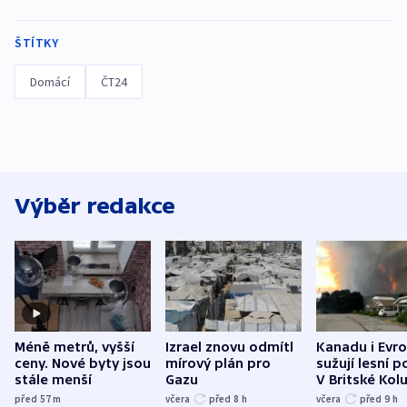
ŠTÍTKY
Domácí
ČT24
Výběr redakce
Méně metrů, vyšší
Izrael znovu odmítl
Kanadu i Evro
ceny. Nové byty jsou
mírový plán pro
sužují lesní p
stále menší
Gazu
V Britské Kol
evakuovali tis
před 57
m
včera
před 8
h
včera
před 9
h