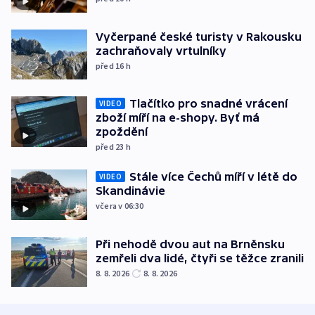
Vyčerpané české turisty v Rakousku
zachraňovaly vrtulníky
před 16
h
Tlačítko pro snadné vrácení
VIDEO
zboží míří na e-shopy. Byť má
zpoždění
před 23
h
Stále více Čechů míří v létě do
VIDEO
Skandinávie
včera v 06:30
Při nehodě dvou aut na Brněnsku
zemřeli dva lidé, čtyři se těžce zranili
8. 8. 2026
8. 8. 2026