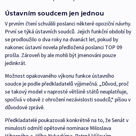
Ústavním soudcem jen jednou
V prvním čtení schválili poslanci některé opoziční návrhy.
První se týká ústavních soudců. Jejich funkční období by
se prodloužilo o dva roky na dvanáct let, pokud by
nakonec ústavní novela předložená poslanci TOP 09
prošla. Zároveň by ale mohli být jmenováni pouze
jedinkrát.
Možnost opakovaného výkonu funkce ústavního
soudce je podle předkladatelů výjimečná. „Důvod, proč
se takový model v naprosté většině států neuplatňuje,
spočívá v obavě z ohrožení nezávislosti soudců,“ píšou v
důvodové zprávě.
Předkladatelé poukazovali konkrétně na to, že Senát v
minulosti odmítl opětovné nominace Miloslava
Výborného a Jiřího Nykodýma. Patrně klíčovým