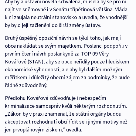
Aby byla ústavní novela schválena, musela by se pro ni
najít ve sněmovně i v Senátu třípětinová většina. Vláda
k ní zaujala neutrální stanovisko a uvedla, že vhodnější
by bylo její začlenění do širší změny ústavy.
Druhý úspěšný opoziční návrh se týká toho, jak mají
obce nakládat se svým majetkem. Poslanci podpořili v
prvním čtení návrh poslankyně za TOP 09 Věry
Kovářové (STAN), aby se obce neřídily pouze hlediskem
ekonomické výhodnosti, ale aby byl dalším možným
měřítkem i důležitý obecní zájem za podmínky, že bude
řádně zdůvodněný.
Předlohu Kovářová zdůvodňuje i nebezpečím
kriminalizace samospráv kvůli některým rozhodnutím.
„Zákon by v praxi znamenal, že státní orgány budou
akceptovat rozhodnutí obcí řídit se i jinými motivy než
jen prvoplánovým ziskem,“ uvedla.