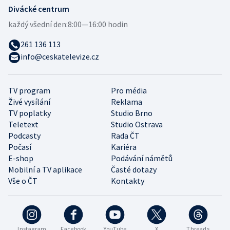
Divácké centrum
každý všední den:
8:00—16:00 hodin
261 136 113
info@ceskatelevize.cz
TV program
Pro média
Živé vysílání
Reklama
TV poplatky
Studio Brno
Teletext
Studio Ostrava
Podcasty
Rada ČT
Počasí
Kariéra
E-shop
Podávání námětů
Mobilní a TV aplikace
Časté dotazy
Vše o ČT
Kontakty
Instagram
Facebook
YouTube
X
Threads