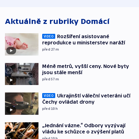
Aktuálně z rubriky
Domácí
Rozšíření asistované
VIDEO
reprodukce u ministerstev naráží
před 27
m
Méně metrů, vyšší ceny. Nové byty
jsou stále menší
před 57
m
Ukrajinští váleční veteráni učí
VIDEO
Čechy ovládat drony
před 10
h
„Jednání vázne.“ Odbory vyzývají
vládu ke schůzce o zvýšení platů
před 10
h