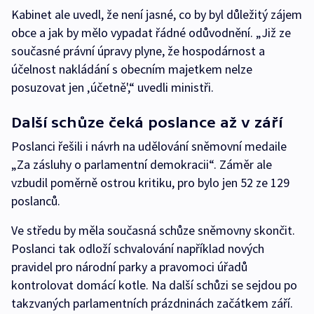
Kabinet ale uvedl, že není jasné, co by byl důležitý zájem
obce a jak by mělo vypadat řádné odůvodnění. „Již ze
současné právní úpravy plyne, že hospodárnost a
účelnost nakládání s obecním majetkem nelze
posuzovat jen ‚účetně',“ uvedli ministři.
Další schůze čeká poslance až v září
Poslanci řešili i návrh na udělování sněmovní medaile
„Za zásluhy o parlamentní demokracii“. Záměr ale
vzbudil poměrně ostrou kritiku, pro bylo jen 52 ze 129
poslanců.
Ve středu by měla současná schůze sněmovny skončit.
Poslanci tak odloží schvalování například nových
pravidel pro národní parky a pravomoci úřadů
kontrolovat domácí kotle. Na další schůzi se sejdou po
takzvaných parlamentních prázdninách začátkem září.