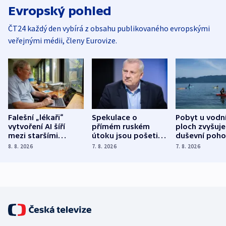
Evropský pohled
ČT24 každý den vybírá z obsahu publikovaného evropskými
veřejnými médii, členy Eurovize.
Falešní „lékaři“
Spekulace o
Pobyt u vodn
vytvoření AI šíří
přímém ruském
ploch zvyšuje
mezi staršími
útoku jsou pošetilé,
duševní poho
Poláky nebezpečné
míní estonský
ukázala
8. 8. 2026
7. 8. 2026
7. 8. 2026
zdravotní rady
bezpečnostní
mezinárodní 
expert