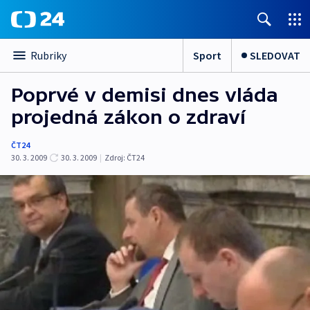
Sport
SLEDOVAT
Rubriky
Poprvé v demisi dnes vláda
projedná zákon o zdraví
ČT24
30. 3. 2009
30. 3. 2009
|
Zdroj:
ČT24