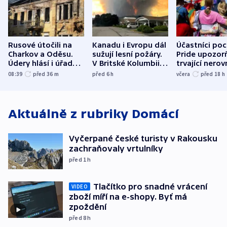
Rusové útočili na
Kanadu i Evropu dál
Účastníci po
Charkov a Oděsu.
sužují lesní požáry.
Pride upozorň
Údery hlásí i úřady v
V Britské Kolumbii
trvající nerov
Bělgorodu
evakuovali tisíce lidí
společensko
08:39
před 36
m
před 6
h
včera
před 18
h
atmosféru
Aktuálně z rubriky
Domácí
Vyčerpané české turisty v Rakousku
zachraňovaly vrtulníky
před 1
h
Tlačítko pro snadné vrácení
VIDEO
zboží míří na e-shopy. Byť má
zpoždění
před 8
h