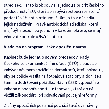
středisek. Tento krok souvisí s jednou z priorit českého
předsednictví EU, která se zabývá rostoucí rezistencí
pacientů vůči antibiotickým lékům, a to v důsledku
jejich nadužívání. Právě antibiotická střediska, která
mají být alespoň po jednom v každém okrese, se mají
věnovat kontrole užívání antibiotik.
Vláda má na programu také opoziční návrhy
Kabinet bude jednat o novém předsedovi Rady
Českého telekomunikačního úřadu (ČTÚ) a bude se
zabývat návrhem sociálních demokratů, kteří požadují,
aby se policie vrátila na fotbalové stadiony a dohlížela
tam na dodržování pořádku. Návrh ČSSD vypouští ze
zákona o podpoře sportu ustanovení, které do něj
vložili zákonodárci při schvalování policejní reformy.
Z dílny opozičních poslanců pochází také dva návrhy