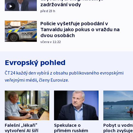
zadržování vody
před 23
h
Policie vyšetřuje pobodání v
Tanvaldu jako pokus o vraždu na
dvou osobách
včera v 11:22
Evropský pohled
ČT24 každý den vybírá z obsahu publikovaného evropskými
veřejnými médii, členy Eurovize.
Falešní „lékaři“
Spekulace o
Pobyt u vodn
vytvoření AI šíří
přímém ruském
ploch zvyšuje