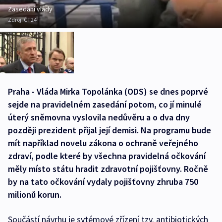
Zasedání vlády
Zdroj:
ČT24
Praha - Vláda Mirka Topolánka (ODS) se dnes poprvé
sejde na pravidelném zasedání potom, co jí minulé
úterý sněmovna vyslovila nedůvěru a o dva dny
později prezident přijal její demisi. Na programu bude
mít například novelu zákona o ochraně veřejného
zdraví, podle které by všechna pravidelná očkování
měly místo státu hradit zdravotní pojišťovny. Ročně
by na tato očkování vydaly pojišťovny zhruba 750
milionů korun.
Součástí návrhu je sytémové zřízení tzv. antibiotických