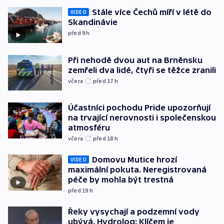
Stále více Čechů míří v létě do
VIDEO
Skandinávie
před 9
h
Při nehodě dvou aut na Brněnsku
zemřeli dva lidé, čtyři se těžce zranili
včera
před 17
h
Účastníci pochodu Pride upozorňují
na trvající nerovnosti i společenskou
atmosféru
včera
před 18
h
Domovu Mutice hrozí
VIDEO
maximální pokuta. Neregistrovaná
péče by mohla být trestná
před 19
h
Řeky vysychají a podzemní vody
ubývá. Hydrolog: Klíčem je