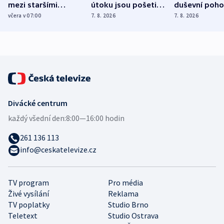
mezi staršími
útoku jsou pošetilé,
duševní poho
Poláky nebezpečné
míní estonský
ukázala
včera v 07:00
7. 8. 2026
7. 8. 2026
zdravotní rady
bezpečnostní
mezinárodní 
expert
Divácké centrum
každý všední den:
8:00—16:00 hodin
261 136 113
info@ceskatelevize.cz
TV program
Pro média
Živé vysílání
Reklama
TV poplatky
Studio Brno
Teletext
Studio Ostrava