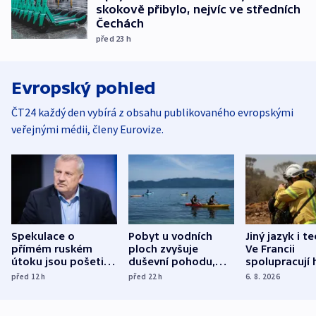
skokově přibylo, nejvíc ve středních
Čechách
před 23
h
Evropský pohled
ČT24 každý den vybírá z obsahu publikovaného evropskými
veřejnými médii, členy Eurovize.
Spekulace o
Pobyt u vodních
Jiný jazyk i t
přímém ruském
ploch zvyšuje
Ve Francii
útoku jsou pošetilé,
duševní pohodu,
spolupracují h
míní estonský
ukázala
různých zemí
před 12
h
před 22
h
6. 8. 2026
bezpečnostní
mezinárodní studie
expert