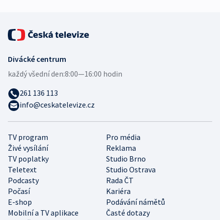
Divácké centrum
každý všední den:
8:00—16:00 hodin
261 136 113
info@ceskatelevize.cz
TV program
Pro média
Živé vysílání
Reklama
TV poplatky
Studio Brno
Teletext
Studio Ostrava
Podcasty
Rada ČT
Počasí
Kariéra
E-shop
Podávání námětů
Mobilní a TV aplikace
Časté dotazy