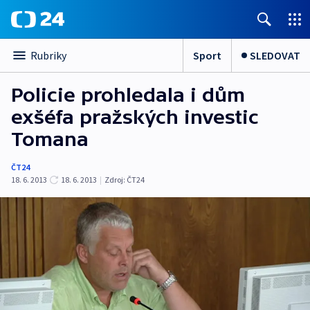
Sport
SLEDOVAT
Rubriky
Policie prohledala i dům
exšéfa pražských investic
Tomana
ČT24
18. 6. 2013
18. 6. 2013
|
Zdroj:
ČT24