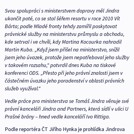
Svou spolupráci s ministerstvem dopravy měl Jindra
ukončit poté, co se stal šéfem resortu v roce 2010 Vít
Bárta; podle Mladé fronty tehdy zamířil poskytovat
právnické služby na ministerstvu průmyslu a obchodu,
kde setrval i ve chvíli, kdy Martina Kocourka nahradil
Martin Kuba. „Když jsem přišel na ministerstvo, snížil
jsem jeho úvazek, protože jsem nepotřeboval jeho služby
v takovém rozsahu,“ potvrdil dnes Kuba na tiskové
konferenci ODS. „Přesto při jeho právní znalosti jsem v
částečném úvazku jeho poradenství v oblasti právních
služeb využíval.“
Vedle práce pro ministerstva se Tomáš Jindra věnuje své
právní kanceláři Jindra and Partners, která sídlí v ulici U
Prašné brány – hned vedle kanceláří Ivo Rittiga.
Podle reportéra ČT Jiřího Hynka je prohlídka Jindrova