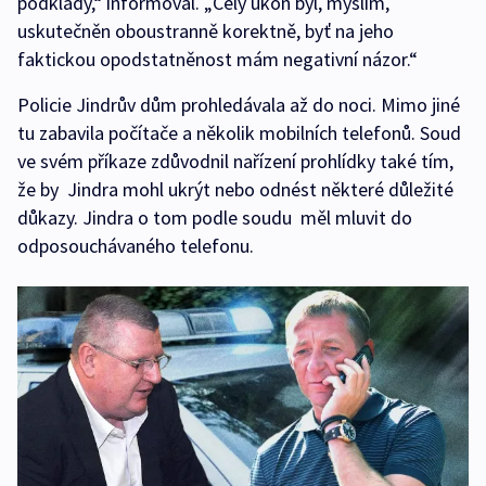
podklady,“ informoval. „Celý úkon byl, myslím,
uskutečněn oboustranně korektně, byť na jeho
faktickou opodstatněnost mám negativní názor.“
Policie Jindrův dům prohledávala až do noci. Mimo jiné
tu zabavila počítače a několik mobilních telefonů. Soud
ve svém příkaze zdůvodnil nařízení prohlídky také tím,
že by Jindra mohl ukrýt nebo odnést některé důležité
důkazy. Jindra o tom podle soudu měl mluvit do
odposouchávaného telefonu.