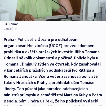
Jiří Toman
Zdroj:
ČT24
Praha - Policisté z Útvaru pro odhalování
organizovaného zločinu (ÚOOZ) provedli domovní
prohlídku u exšéfa pražských investic Jiřího Tomana.
Odnesli několik dokumentů a počítač. Policie byla u
Tomana už minulý týden ve čtvrtek, kdy zasahovala i
v kancelářích pražských podnikatelů Ivo Rittiga a
Romana Janouška. Včera večer zasahovali policisté
také v Hrusicích u Prahy a prohledali dům Tomáše
Jindry. Ten působí jako poradce odcházejících
ministrů průmyslu a zemědělství Martina Kuby a Petra
Bendla. Sám Jindra ČT řekl, že ho policisté vyslechli