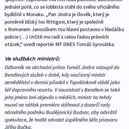
jednání poté, co se lobbista stáhl do svého oficiálního
bydliště v Monaku. „Pan Jindra je člověk, který je
poměrně blízký Ivo Rittigovi, který je společně
s Romanem Janouškem tou hlavní postavou v hledáčku
policie (…) Určitě mu radí s celou řadou právních
otázek,“ uvedl reportér MF DNES Tomáš Syrovátka.
Ve službách ministrů:
Odborník na obchodní právo Tomáš Jindra vstoupil do
Bendlových služeb v době, kdy současný ministr
zemědělství v demisi působil v Topolánkově vládě jako
šéf dopravního resortu. V souvislosti s Bendlem se také
jeho jméno loni objevilo v médiích; ministr ho tehdy
musel na nátlak premiéra stáhnout z dozorčí rady
národního podniku Budějovický Budvar, aby odvrátil
spekulace, že hodlá odvolat úspěšného šéfa pivovaru
Jiřího Bočka.