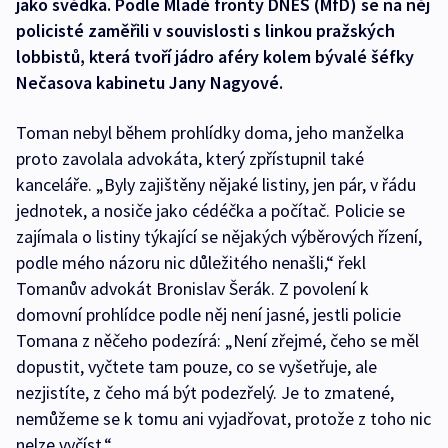
jako svědka. Podle Mladé fronty DNES (MfD) se na něj
policisté zaměřili v souvislosti s linkou pražských
lobbistů, která tvoří jádro aféry kolem bývalé šéfky
Nečasova kabinetu Jany Nagyové.
Toman nebyl během prohlídky doma, jeho manželka
proto zavolala advokáta, který zpřístupnil také
kanceláře. „Byly zajištěny nějaké listiny, jen pár, v řádu
jednotek, a nosiče jako cédéčka a počítač. Policie se
zajímala o listiny týkající se nějakých výběrových řízení,
podle mého názoru nic důležitého nenašli,“ řekl
Tomanův advokát Bronislav Šerák. Z povolení k
domovní prohlídce podle něj není jasné, jestli policie
Tomana z něčeho podezírá: „Není zřejmé, čeho se měl
dopustit, vyčtete tam pouze, co se vyšetřuje, ale
nezjistíte, z čeho má být podezřelý. Je to zmatené,
nemůžeme se k tomu ani vyjadřovat, protože z toho nic
nelze vyčíst.“