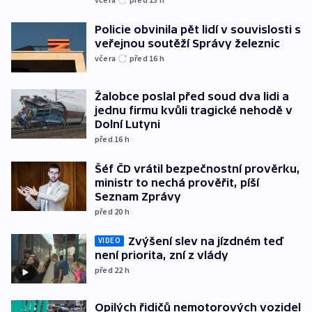
Policie obvinila pět lidí v souvislosti s
veřejnou soutěží Správy železnic
včera
před 16
h
Žalobce poslal před soud dva lidi a
jednu firmu kvůli tragické nehodě v
Dolní Lutyni
před 16
h
Šéf ČD vrátil bezpečnostní prověrku,
ministr to nechá prověřit, píší
Seznam Zprávy
před 20
h
Zvýšení slev na jízdném teď
VIDEO
není priorita, zní z vlády
před 22
h
Opilých řidičů nemotorových vozidel