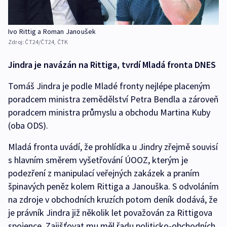
Ivo Rittig a Roman Janoušek
Zdroj:
ČT24/ČT24, ČTK
Jindra je navázán na Rittiga, tvrdí Mladá fronta DNES
Tomáš Jindra je podle Mladé fronty nejlépe placeným
poradcem ministra zemědělství Petra Bendla a zároveň
poradcem ministra průmyslu a obchodu Martina Kuby
(oba ODS).
Mladá fronta uvádí, že prohlídka u Jindry zřejmě souvisí
s hlavním směrem vyšetřování ÚOOZ, kterým je
podezření z manipulací veřejných zakázek a praním
špinavých peněz kolem Rittiga a Janouška. S odvoláním
na zdroje v obchodních kruzích potom deník dodává, že
je právník Jindra již několik let považován za Rittigova
spojence. Zajišťovat mu měl řadu politicko-obchodních