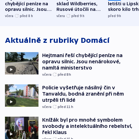
chybějící peníze na
sklad Wildberries,
letišti u Lips
opravu silnic. Jsou
Rusové útočili na
skoro kilo trh
nenárokové, namítá
trh, hasiče či
indicie ukazuj
včera
před 8
h
včera
před 9
h
před 9
h
ministerstvo
stadion
Rusko
Aktuálně z rubriky
Domácí
Hejtmani řeší chybějící peníze na
opravu silnic. Jsou nenárokové,
namítá ministerstvo
včera
před 8
h
Policie vyšetřuje násilný čin v
Tanvaldu, bodná zranění při něm
utrpěli tři lidé
včera
před 11
h
Knížák byl pro mnohé symbolem
svobody a intelektuálního rebelství,
řekl Klaus
včera
před 15
h