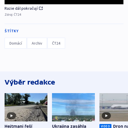
Razie dál pokračují
Zdroj:
ČT24
ŠTÍTKY
Domácí
Archiv
ČT24
Výběr redakce
Hejtmani řeší
Ukrajina zasáhla
Dron n
VIDEO