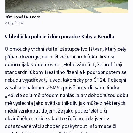
Dům Tomáše Jindry
Zdroj:
ČT24
V hledáčku policie i dům poradce Kuby a Bendla
Olomoucký vrchní státní zástupce Ivo Ištvan, který celý
případ dozoruje, nechtěl večerní prohlídku Jirsova
domu nijak komentovat. „Mohu vám říct, že probíhají
standardní úkony trestního řízení a k podrobnostem se
nebudu vyjadřovat,“ uvedl lakonicky pro ČT24. Policejní
zásah ale nakonec v SMS zprávě potvrdil sám Jindra.
„Policie se u mě předem nahlásila a v dohodnutou dobu
mě vyslechla jako svědka (nikoliv jak může z některých
médií vzniknout dojem, že jako podezřelého či
obviněného), a sice v kostce řečeno, zda jsem v
dotazované věci schopen poskytnout informace či