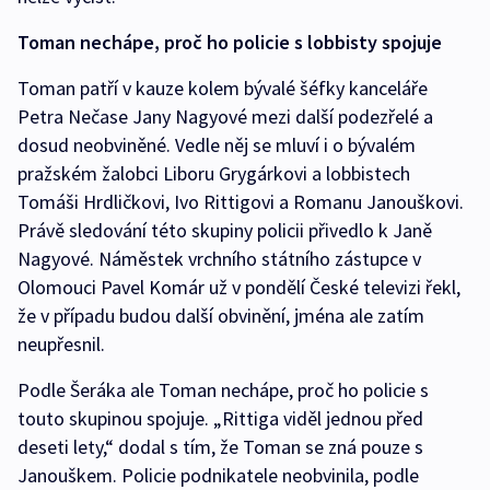
Toman nechápe, proč ho policie s lobbisty spojuje
Toman patří v kauze kolem bývalé šéfky kanceláře
Petra Nečase Jany Nagyové mezi další podezřelé a
dosud neobviněné. Vedle něj se mluví i o bývalém
pražském žalobci Liboru Grygárkovi a lobbistech
Tomáši Hrdličkovi, Ivo Rittigovi a Romanu Janouškovi.
Právě sledování této skupiny policii přivedlo k Janě
Nagyové. Náměstek vrchního státního zástupce v
Olomouci Pavel Komár už v pondělí České televizi řekl,
že v případu budou další obvinění, jména ale zatím
neupřesnil.
Podle Šeráka ale Toman nechápe, proč ho policie s
touto skupinou spojuje. „Rittiga viděl jednou před
deseti lety,“ dodal s tím, že Toman se zná pouze s
Janouškem. Policie podnikatele neobvinila, podle