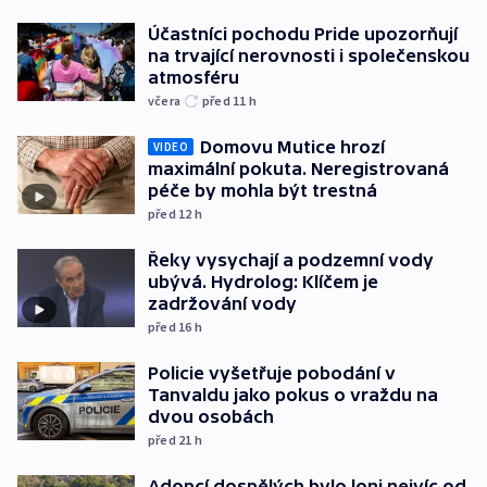
Účastníci pochodu Pride upozorňují
na trvající nerovnosti i společenskou
atmosféru
včera
před 11
h
Domovu Mutice hrozí
VIDEO
maximální pokuta. Neregistrovaná
péče by mohla být trestná
před 12
h
Řeky vysychají a podzemní vody
ubývá. Hydrolog: Klíčem je
zadržování vody
před 16
h
Policie vyšetřuje pobodání v
Tanvaldu jako pokus o vraždu na
dvou osobách
před 21
h
Adopcí dospělých bylo loni nejvíc od