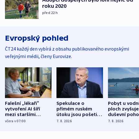
roku 2020
před 22
h
Evropský pohled
ČT24 každý den vybírá z obsahu publikovaného evropskými
veřejnými médii, členy Eurovize.
Falešní „lékaři“
Spekulace o
Pobyt u vodn
vytvoření AI šíří
přímém ruském
ploch zvyšuje
mezi staršími
útoku jsou pošetilé,
duševní poho
Poláky nebezpečné
míní estonský
ukázala
včera v 07:00
7. 8. 2026
7. 8. 2026
zdravotní rady
bezpečnostní
mezinárodní 
expert