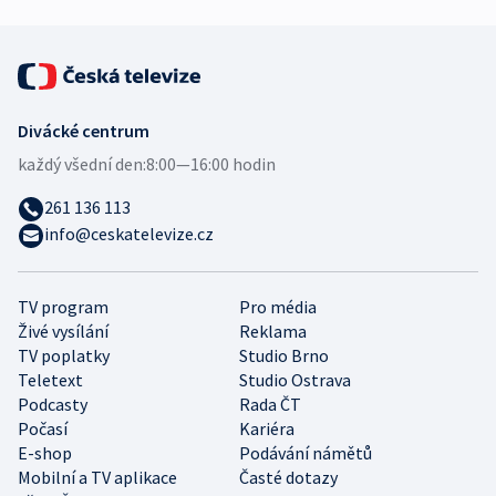
Divácké centrum
každý všední den:
8:00—16:00 hodin
261 136 113
info@ceskatelevize.cz
TV program
Pro média
Živé vysílání
Reklama
TV poplatky
Studio Brno
Teletext
Studio Ostrava
Podcasty
Rada ČT
Počasí
Kariéra
E-shop
Podávání námětů
Mobilní a TV aplikace
Časté dotazy