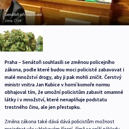
Senátoři při hlasování
Zdroj:
ČT24
Praha – Senátoři souhlasili se změnou policejního
zákona, podle které budou moci policisté zabavovat i
malé množství drogy, aby ji pak mohli zničit. Čerstvý
ministr vnitra Jan Kubice v horní komoře normu
obhajoval tím, že umožní policistům zabavit omamné
látky i v množství, které nenaplňuje podstatu
trestného činu, ale jen přestupku.
Změna zákona také dává dává policistům možnost
projednat věc v blokovém řízení, čímž se sníží náklady