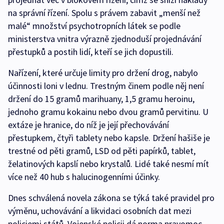
na správní řízení. Spolu s právem zabavit „menší než
malé“ množství psychotropních látek se podle
ministerstva vnitra výrazně zjednoduší projednávání
přestupků a postih lidí, kteří se jich dopustili.
Nařízení, které určuje limity pro držení drog, nabylo
účinnosti loni v lednu. Trestným činem podle něj není
držení do 15 gramů marihuany, 1,5 gramu heroinu,
jednoho gramu kokainu nebo dvou gramů pervitinu. U
extáze je hranice, do níž je její přechovávání
přestupkem, čtyři tablety nebo kapsle. Držení hašiše je
trestné od pěti gramů, LSD od pěti papírků, tablet,
želatinových kapslí nebo krystalů. Lidé také nesmí mít
více než 40 hub s halucinogenními účinky.
Dnes schválená novela zákona se týká také pravidel pro
výměnu, uchovávání a likvidaci osobních dat mezi
policiemi států. Vojenské policii dá norma pravomoc