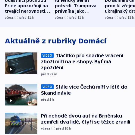
Účastníci pochodu
Americký Senát
Do Bulharska
Pride upozorňují na
potvrdil Trumpova
pronikl zřejm
trvající nerovnosti i
právníka jako
ukrajinský dr
společenskou
ministra
explodoval k
včera
před 11
h
včera
před 11
h
včera
před 12
h
atmosféru
spravedlnosti
od plynovod
Aktuálně z rubriky
Domácí
Tlačítko pro snadné vrácení
VIDEO
zboží míří na e-shopy. Byť má
zpoždění
před 52
m
Stále více Čechů míří v létě do
VIDEO
Skandinávie
před 1
h
Při nehodě dvou aut na Brněnsku
zemřeli dva lidé, čtyři se těžce zranili
včera
před 10
h