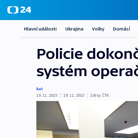
Hlavní události
Ukrajina
Volby
Domácí
Policie dokonč
systém operač
kat
19. 11. 2015
19. 11. 2015
|
Zdroj:
ČTK