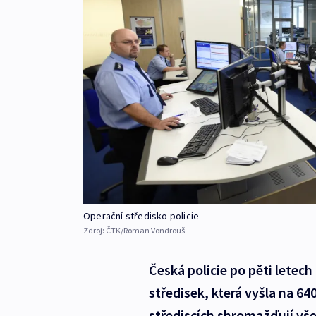
Operační středisko policie
Zdroj:
ČTK/Roman Vondrouš
Česká policie po pěti letec
středisek, která vyšla na 64
střediscích shromažďují vše