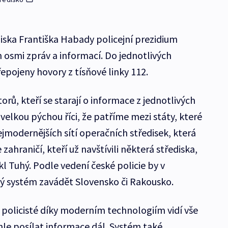
iska Františka Habady policejní prezidium
osmi zpráv a informací. Do jednotlivých
epojeny hovory z tísňové linky 112.
rů, kteří se starají o informace z jednotlivých
elkou pýchou říci, že patříme mezi státy, které
jmodernějších sítí operačních středisek, která
 zahraničí, kteří už navštívili některá střediska,
l Tuhý. Podle vedení české policie by v
 systém zavádět Slovensko či Rakousko.
 policisté díky moderním technologiím vidí vše
le posílat informace dál. Systém také