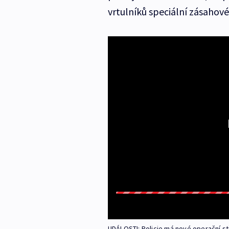
vrtulníků speciální zásahové
UDÁLOSTI: Policie má nové operační s