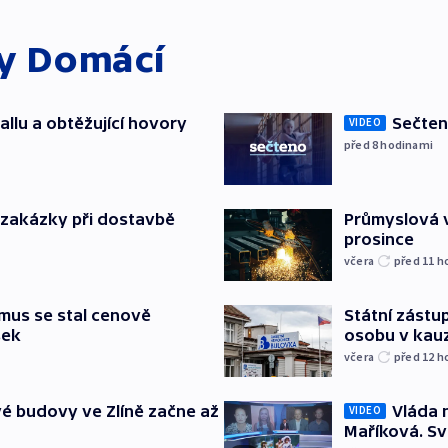
ky
Domácí
allu a obtěžující hovory
Sečten
VIDEO
před 8
hodinami
o zakázky při dostavbě
Průmyslová v
prosince
včera
před 11
h
mus se stal cenově
Státní zástup
šek
osobu v kau
včera
před 12
h
é budovy ve Zlíně začne až
Vláda 
VIDEO
Maříková. Sv