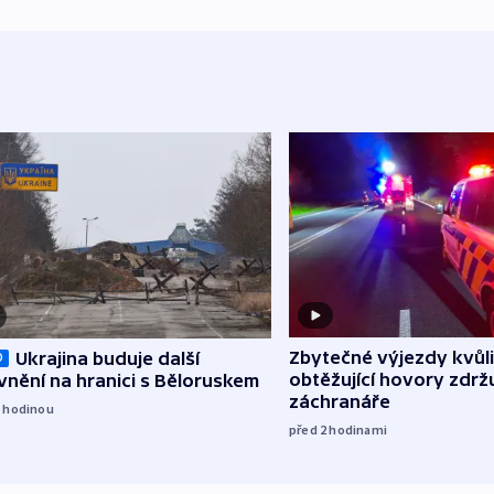
Zbytečné výjezdy kvůli
Ukrajina buduje další
O
obtěžující hovory zdržu
nění na hranici s Běloruskem
záchranáře
1
hodinou
před 2
hodinami