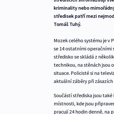
kriminality nebo mimořádný
středisek patří mezi nejmode
Tomáš Tuhý.
Mozek celého systému je v P
se 14 ostatními operačními st
středisko se skládá z několi
technikou, na stěnách jsou 
situace. Policisté si na tel
aktuální záběry při zásazích 
Součástí střediska jsou tak
místnosti, kde jsou připrave
pracují 24 hodin denně, na p