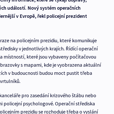
ch událostí. Nový systém operačních
rnější v Evropě, řekl policejní prezident
raze na policejním prezidiu, které komunikuje
ředisky v jednotlivých krajích. Řídící operační
ka místností, které jsou vybaveny počítačovou
obrazovky s mapami, kde je vyobrazena aktuální
evizích v budoucnosti budou moct pustit třeba
vrtulníků.
é kanceláře pro zasedání krizového štábu nebo
ni policejní psychologové. Operační střediska
olicejním prezidiu se rozhoduje třeba o vyslání