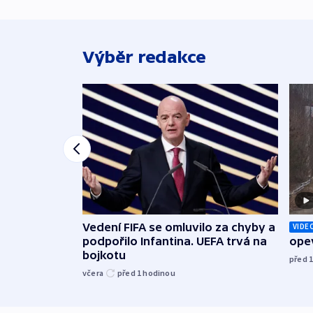
Výběr redakce
Vedení FIFA se omluvilo za chyby a
VIDE
podpořilo Infantina. UEFA trvá na
opev
bojkotu
před 
včera
před 1
hodinou