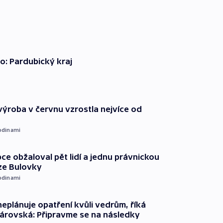
o: Pardubický kraj
ýroba v červnu vzrostla nejvíce od
odinami
ce obžaloval pět lidí a jednu právnickou
ze Bulovky
odinami
neplánuje opatření kvůli vedrům, říká
árovská: Připravme se na následky