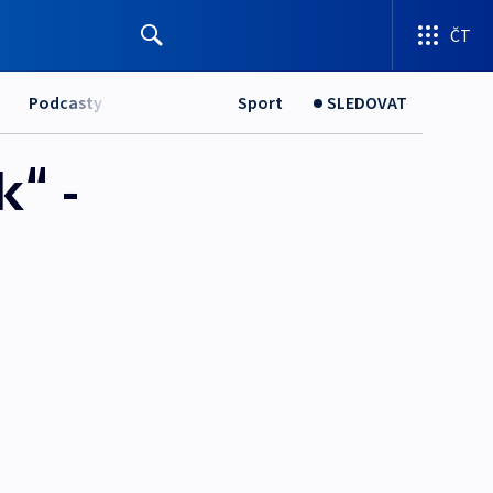
ČT
Podcasty
Sport
SLEDOVAT
k“ -