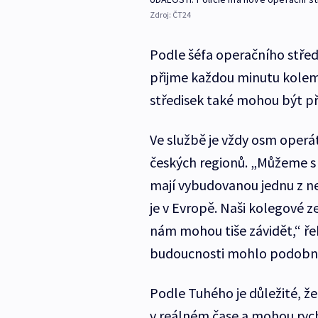
Zdroj:
ČT24
Podle šéfa operačního střed
přijme každou minutu kolem 
středisek také mohou být př
Ve službě je vždy osm operáto
českých regionů. „Můžeme s v
mají vybudovanou jednu z ne
je v Evropě. Naši kolegové ze
nám mohou tiše závidět,“ řek
budoucnosti mohlo podobný
Podle Tuhého je důležité, že
v reálném čase a mohou rych