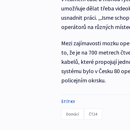
umožňuje dělat třeba videok
usnadnit práci. „Jsme scho
operátorů na různých místec
Mezi zajímavosti mozku oper
to, že je na 700 metrech čt
kabelů, které propojují jed
systému bylo v Česku 80 ope
policejním okrsku.
ŠTÍTKY
Domácí
ČT24