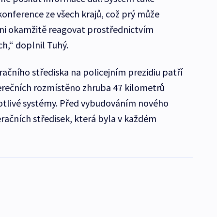
onference ze všech krajů, což prý může
pni okamžitě reagovat prostřednictvím
h,“ doplnil Tuhý.
ačního střediska na policejním prezidiu patří
verečních rozmístěno zhruba 47 kilometrů
notlivé systémy. Před vybudováním nového
račních středisek, která byla v každém