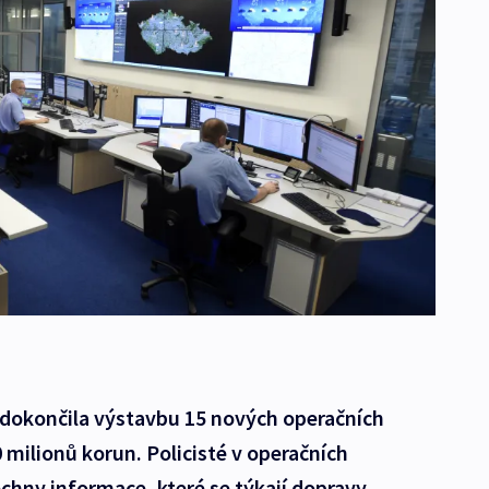
h dokončila výstavbu 15 nových operačních
0 milionů korun. Policisté v operačních
chny informace, které se týkají dopravy,