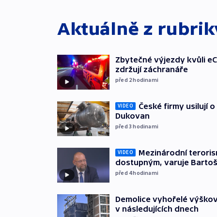
Aktuálně z rubri
Zbytečné výjezdy kvůli eC
zdržují záchranáře
před 2
hodinami
České firmy usilují 
VIDEO
Dukovan
před 3
hodinami
Mezinárodní teroris
VIDEO
dostupným, varuje Barto
před 4
hodinami
Demolice vyhořelé výškov
v následujících dnech