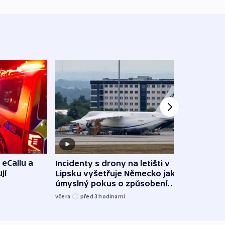
 eCallu a
Incidenty s drony na letišti v
Klima
jí
Lipsku vyšetřuje Německo jako
podn
úmyslný pokus o způsobení
i sví
exploze
včera
před 3
hodinami
včera