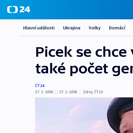
Hlavní události
Ukrajina
Volby
Domácí
Picek se chce 
také počet ge
ČT24
27. 2. 2008
27. 2. 2008
|
Zdroj:
ČT24