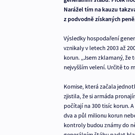
Narážel tím na kauzu takzva
z podvodně získaných peněz 
Výsledky hospodaření generá
vznikaly v letech 2003 až 20
korun. „Jsem zklamaný, že t
nejvyšším velení. Určitě to 
Komise, která začala jednot
zjistila, že si armáda prona
počítají na 300 tisíc korun.
dva a půl milionu korun nebo
kontroly budou známy do něk
generálním štábu padat hlavy