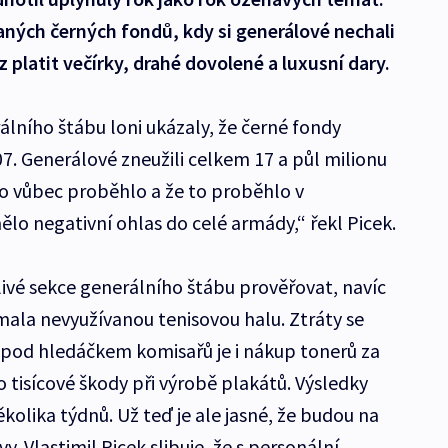
ných černých fondů, kdy si generálové nechali
platit večírky, drahé dovolené a luxusní dary.
lního štábu loni ukázaly, že černé fondy
07. Generálové zneužili celkem 17 a půl milionu
o vůbec proběhlo a že to proběhlo v
mělo negativní ohlas do celé armády,“ řekl Picek.
livé sekce generálního štábu prověřovat, navíc
jímala nevyužívanou tenisovou halu. Ztráty se
 A pod hledáčkem komisařů je i nákup tonerů za
 tisícové škody při výrobě plakátů. Výsledky
olika týdnů. Už teď je ale jasné, že budou na
. Vlastimil Picek slibuje, že s personální