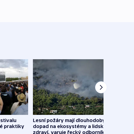
stivalu
Lesní požáry mají dlouhodobý
Ukraj
é praktiky
dopad na ekosystémy a lidské
Franc
zdraví, varuje řecký odborník
požá