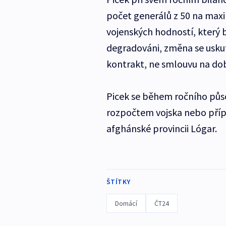
počet generálů z 50 na maxi
vojenských hodností, který b
degradováni, změna se uskut
kontrakt, ne smlouvu na dob
Picek se během ročního půso
rozpočtem vojska nebo příp
afghánské provincii Lógar.
ŠTÍTKY
Domácí
ČT24