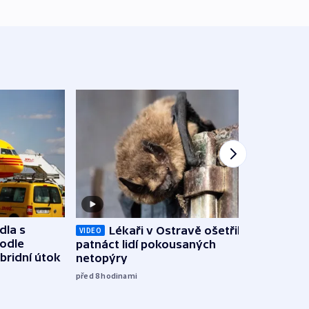
dla s
Lékaři v Ostravě ošetřili už
Koali
VIDEO
podle
patnáct lidí pokousaných
novel
bridní útok
netopýry
zájm
před 8
hodinami
před 8