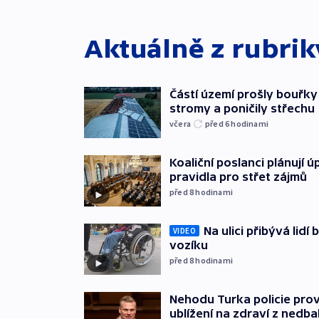
Aktuálně z rubri
Částí území prošly bouřky
stromy a poničily střechu
včera
před 6
hodinami
Koaliční poslanci plánují ú
pravidla pro střet zájmů
před 8
hodinami
Na ulici přibývá lidí
VIDEO
vozíku
před 8
hodinami
Nehodu Turka policie prov
ublížení na zdraví z nedba