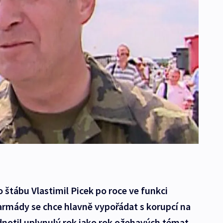
 štábu Vlastimil Picek po roce ve funkci
armády se chce hlavně vypořádat s korupcí na
notil uplynulý rok jako rok ožehavých témat.