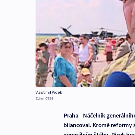
Vlastimil Picek
Zdroj:
ČT24
Praha - Náčelník generálního
bilancoval. Kromě reformy 
generálním štábu. Picek hod