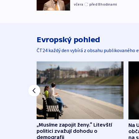
včera
před 8
hodinami
Evropský pohled
ČT24 každý den vybírá z obsahu publikovaného e
„Musíme zapojit ženy.“ Litevští
Na U
politici zvažují dohodu o
obča
demografii
na 