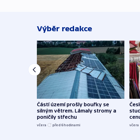
Výběr redakce
Částí území prošly bouřky se
Čes
silným větrem. Lámaly stromy a
stu
poničily střechu
cenu
včera
před 6
hodinami
včera