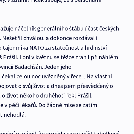
.
ažuje náčelník generálního štábu účast českých
. Nešetřil chválou, a dokonce rozdával i
o tajemníka NATO za statečnost a hrdinství
 Prášil. Loni v květnu se těžce zranil při náhlém
vincii Badachšán. Jeden jeho
l čekal celou noc uvězněný v řece. „Na vlastní
é bojovat o svůj život a dnes jsem přesvědčený o
t o život někoho druhého,“ řekl Prášil.
e v péči lékařů. Do žádné mise se zatím
it nehodlá.
cování oznámil, že armáda chce snížit tabulkový