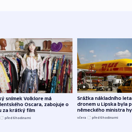
Srážka nákladního leta
ký snímek Volklore má
dronem u Lipska byla 
dentského Oscara, zabojuje o
německého ministra hy
 za krátký film
včera
před 6
hodinami
před 6
hodinami