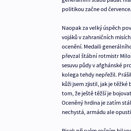
politikou začne od července
Naopak za velký úspěch pov
vojáků v zahraničních misích
ocenění. Medaili generálníh
převzal štábní rotmistr Miloš
sesuvu půdy v afghánské pro
kolega tehdy nepřežil. Práši
kůži jsem zjistil, jak je těžk
tom, že ještě těžší je bojova
Oceněný hrdina je zatím stál
nechystá, armádu ale opust
Picek při svém ročním bilan