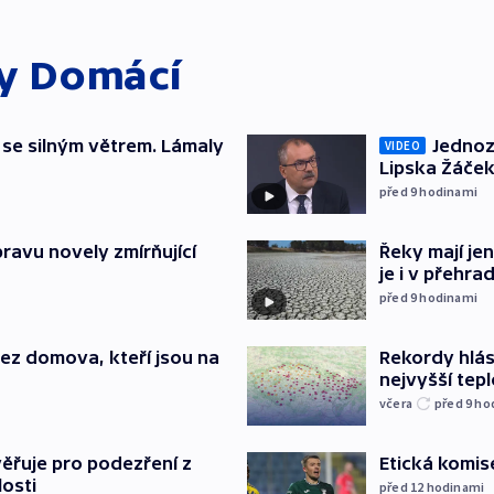
ky
Domácí
 se silným větrem. Lámaly
Jednoz
VIDEO
Lipska Žáček
před 9
hodinami
pravu novely zmírňující
Řeky mají je
je i v přehra
před 9
hodinami
Rekordy hlásí
 bez domova, kteří jsou na
nejvyšší tepl
včera
před 9
ho
Etická komis
ěřuje pro podezření z
losti
před 12
hodinami