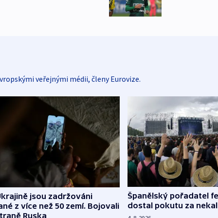
vropskými veřejnými médii, členy Eurovize.
Španělský pořadatel fe
krajině jsou zadržováni
dostal pokutu za nekal
né z více než 50 zemí. Bojovali
straně Ruska
4. 8. 2026