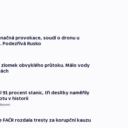
načná provokace, soudí o dronu u
. Podezřívá Rusko
n zlomek obvyklého průtoku. Málo vody
dách
 91 procent stanic, tři desítky naměřily
otu v historii
dinami
e FAČR rozdala tresty za korupční kauzu