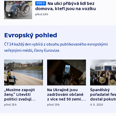
Na ulici přibývá lidí bez
VIDEO
domova, kteří jsou na vozíku
před 14
h
Evropský pohled
ČT24 každý den vybírá z obsahu publikovaného evropskými
veřejnými médii, členy Eurovize.
„Musíme zapojit
Na Ukrajině jsou
Španělský
ženy.“ Litevští
zadržováni občané
pořadatel fes
politici zvažují
z více než 50 zemí.
dostal pokut
dohodu o
Bojovali na straně
nekalé prakti
před 18
h
před 19
h
4. 8. 2026
demografii
Ruska