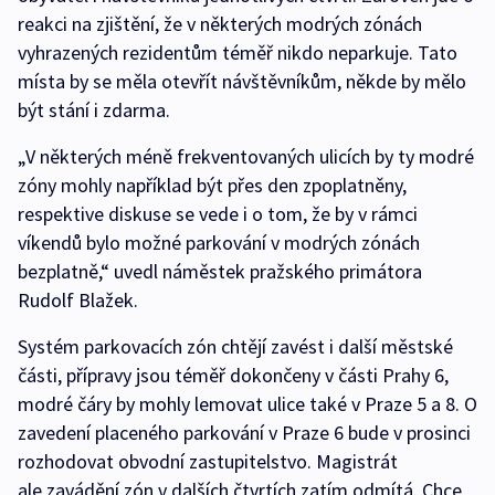
reakci na zjištění, že v některých modrých zónách
vyhrazených rezidentům téměř nikdo neparkuje. Tato
místa by se měla otevřít návštěvníkům, někde by mělo
být stání i zdarma.
„V některých méně frekventovaných ulicích by ty modré
zóny mohly například být přes den zpoplatněny,
respektive diskuse se vede i o tom, že by v rámci
víkendů bylo možné parkování v modrých zónách
bezplatně,“ uvedl náměstek pražského primátora
Rudolf Blažek.
Systém parkovacích zón chtějí zavést i další městské
části, přípravy jsou téměř dokončeny v části Prahy 6,
modré čáry by mohly lemovat ulice také v Praze 5 a 8. O
zavedení placeného parkování v Praze 6 bude v prosinci
rozhodovat obvodní zastupitelstvo. Magistrát
ale zavádění zón v dalších čtvrtích zatím odmítá. Chce