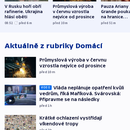
V Rusku hoří obří
Průmyslová výroba
Pauza Ariany
rafinerie. Ukrajina
v červnu vzrostla
Grande pouk
hlásí oběti
nejvíce od prosince
na hranice
fanouškovsk
08:52
před 6
m
před 10
m
před 51
m
zájmu
Aktuálně z rubriky
Domácí
Průmyslová výroba v červnu
vzrostla nejvíce od prosince
před 10
m
Vláda neplánuje opatření kvůli
VIDEO
vedrům, říká Maříková. Svárovská:
Připravme se na následky
před 1
h
Krátké ochlazení vystřídají
víkendové tropy
před 2
h