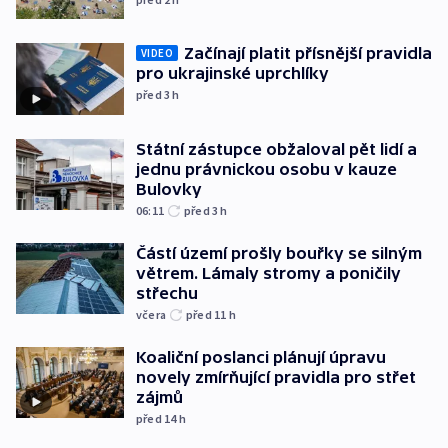
Začínají platit přísnější pravidla
VIDEO
pro ukrajinské uprchlíky
před 3
h
Státní zástupce obžaloval pět lidí a
jednu právnickou osobu v kauze
Bulovky
06:11
před 3
h
Částí území prošly bouřky se silným
větrem. Lámaly stromy a poničily
střechu
včera
před 11
h
Koaliční poslanci plánují úpravu
novely zmírňující pravidla pro střet
zájmů
před 14
h