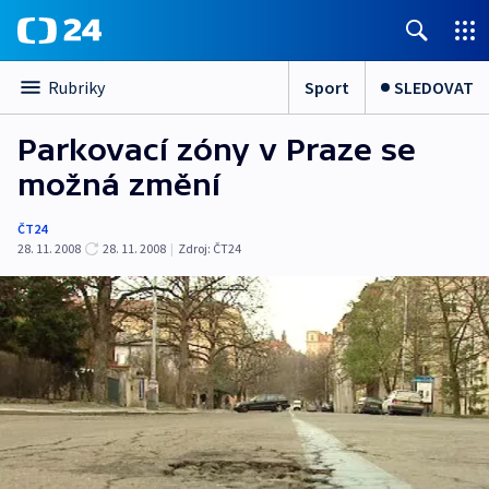
Sport
SLEDOVAT
Rubriky
Parkovací zóny v Praze se
možná změní
ČT24
28. 11. 2008
28. 11. 2008
|
Zdroj:
ČT24