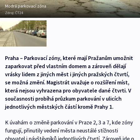
Modrá parkovací zóna
Zdroj:
ČT24
Praha – Parkovací zóny, které mají Pražanům umožnit
zaparkovat před vlastním domem a zároveň dělají
vrásky lidem z jiných měst i jiných pražských čtvrtí,
se možná změní. Magistrát uvažuje o rozšíření míst,
která nejsou vyhrazena pro obyvatele dané čtvrti. V
současnosti probíhá průzkum parkování v ulicích
jednotlivých městských částí kromě Prahy 1.
K úvahám o změně parkování v Praze 2, 3 a 7, kde zóny
fungují, přinutily vedení města neustálé stížnosti
obyvatel i návštěvníků jednotlivých čtvrtí. Zároveň jde o