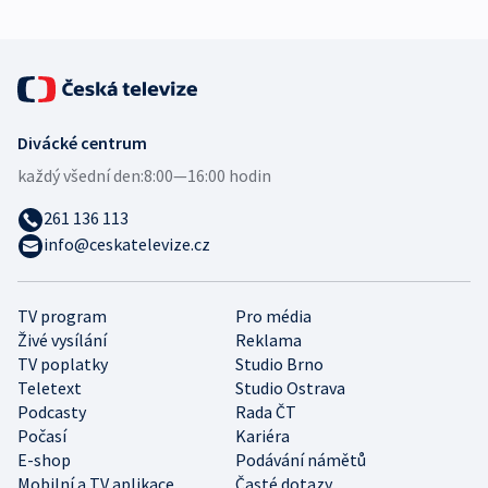
Divácké centrum
každý všední den:
8:00—16:00 hodin
261 136 113
info@ceskatelevize.cz
TV program
Pro média
Živé vysílání
Reklama
TV poplatky
Studio Brno
Teletext
Studio Ostrava
Podcasty
Rada ČT
Počasí
Kariéra
E-shop
Podávání námětů
Mobilní a TV aplikace
Časté dotazy