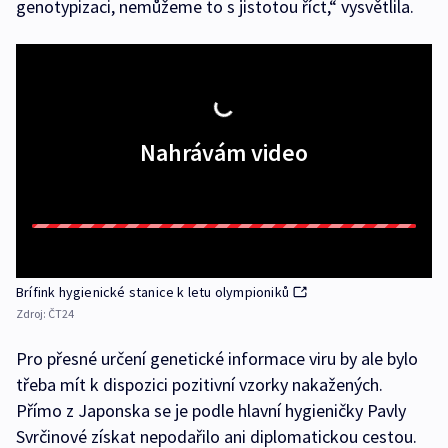
genotypizaci, nemůžeme to s jistotou říct,“ vysvětlila.
Nahrávám video
Brífink hygienické stanice k letu olympioniků
Zdroj:
ČT24
Pro přesné určení genetické informace viru by ale bylo
třeba mít k dispozici pozitivní vzorky nakažených.
Přímo z Japonska se je podle hlavní hygieničky Pavly
Svrčinové získat nepodařilo ani diplomatickou cestou.