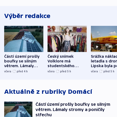
Výběr redakce
Částí území prošly
Český snímek
Srážka nákla
bouřky se silným
Volklore má
letadla s dr
větrem. Lámaly
studentského
Lipska byla p
stromy a poničily
Oscara, zabojuje o
německého mi
včera
před 4
h
včera
před 5
h
včera
před 5
h
střechu
cenu za krátký film
hybridní útok
Aktuálně z rubriky
Domácí
Částí území prošly bouřky se silným
větrem. Lámaly stromy a poničily
střechu