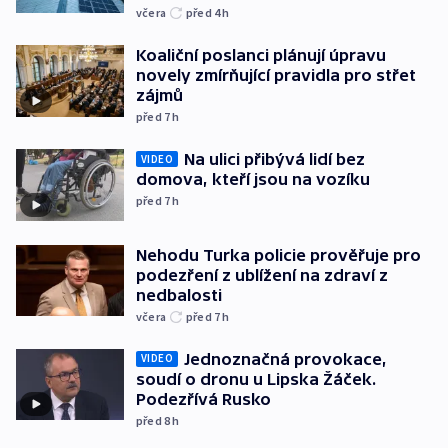
včera
před 4
h
Koaliční poslanci plánují úpravu
novely zmírňující pravidla pro střet
zájmů
před 7
h
Na ulici přibývá lidí bez
VIDEO
domova, kteří jsou na vozíku
před 7
h
Nehodu Turka policie prověřuje pro
podezření z ublížení na zdraví z
nedbalosti
včera
před 7
h
Jednoznačná provokace,
VIDEO
soudí o dronu u Lipska Žáček.
Podezřívá Rusko
před 8
h