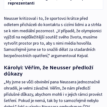
reprezentanti
Neusser kritizoval i to, že sportovci krátce před
odletem přicházeli do kontaktu s cizími lidmi a a strhla
se k nim mediální pozornost. „V případě, že olympionici
vyjíždí na nejdůležitější soutěž svého života, musíme
vytvořit prostor pro to, aby s nimi média hovořila.
Samozřejmě jsme se to snažili dělat za stadardních
bezpečnostních opatření,“ argumentoval Kejval.
Károlyi: Věřím, že Neusser předloží
důkazy
„My jsme se vůči obvinění pana Neussera jednoznačně
ohradili, je velmi závažné. Věřím, že nám předloží
příslušné důkazy, abychom mohli i v jejich rámci provést
šetření. Pokud je nemá, tak by to samozřejmě nebylo
dobré,“ řekl o výroku Neussera ombudsman ČOV