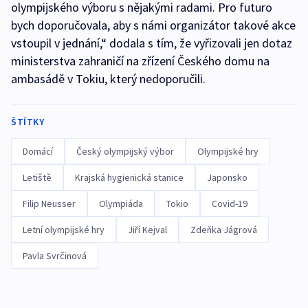
olympijského výboru s nějakými radami. Pro futuro
bych doporučovala, aby s námi organizátor takové akce
vstoupil v jednání,“ dodala s tím, že vyřizovali jen dotaz
ministerstva zahraničí na zřízení Českého domu na
ambasádě v Tokiu, který nedoporučili.
ŠTÍTKY
Domácí
Český olympijský výbor
Olympijské hry
Letiště
Krajská hygienická stanice
Japonsko
Filip Neusser
Olympiáda
Tokio
Covid-19
Letní olympijské hry
Jiří Kejval
Zdeňka Jágrová
Pavla Svrčinová