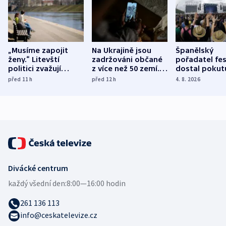
„Musíme zapojit
Na Ukrajině jsou
Španělský
ženy.“ Litevští
zadržováni občané
pořadatel fes
politici zvažují
z více než 50 zemí.
dostal pokut
dohodu o
Bojovali na straně
nekalé prakti
před 11
h
před 12
h
4. 8. 2026
demografii
Ruska
Divácké centrum
každý všední den:
8:00—16:00 hodin
261 136 113
info@ceskatelevize.cz