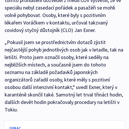
tomto prohlášení dozvěděl z médií.ČOV vysvětlil, že ve
speciálu nebyl zasedací pořádek a pasažéři se mohli
volně pohybovat. Osoby, které byly s pozitivním
lékařem Voráčkem v kontaktu, určoval takzvaný
covidový styčný důstojník (CLO) Jan Exner.
„Pokusil jsem se prostřednictvím dotazů zjistit
nejčastější pohyb jednotlivých osob jak v letadle, tak na
letišti. Proto jsem označil osoby, které seděly na
nejbližších místech, a současně jsem do tohoto
seznamu na základě požadavků japonských
organizátorů zařadil osoby, které měly s pozitivní
osobou další intenzivní kontakt,“ uvedl Exner, který v
karanténě skončil také. Samotný let trval třináct hodin,
dalších devět hodin pokračovaly procedury na letišti v
Tokiu.
ODKAZ