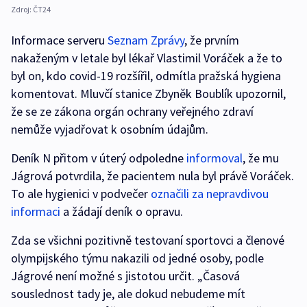
Zdroj:
ČT24
Informace serveru
Seznam Zprávy
, že prvním
nakaženým v letale byl lékař Vlastimil Voráček a že to
byl on, kdo covid-19 rozšířil, odmítla pražská hygiena
komentovat. Mluvčí stanice Zbyněk Boublík upozornil,
že se ze zákona orgán ochrany veřejného zdraví
nemůže vyjadřovat k osobním údajům.
Deník N přitom v úterý odpoledne
informoval
, že mu
Jágrová potvrdila, že pacientem nula byl právě Voráček.
To ale hygienici v podvečer
označili za nepravdivou
informaci
a žádají deník o opravu.
Zda se všichni pozitivně testovaní sportovci a členové
olympijského týmu nakazili od jedné osoby, podle
Jágrové není možné s jistotou určit. „Časová
souslednost tady je, ale dokud nebudeme mít