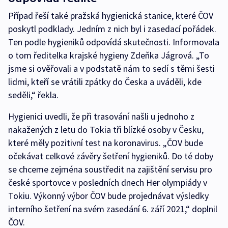
Případ řeší také pražská hygienická stanice, které ČOV
poskytl podklady. Jedním z nich byl i zasedací pořádek.
Ten podle hygieniků odpovídá skutečnosti. Informovala
o tom ředitelka krajské hygieny Zdeňka Jágrová. „To
jsme si ověřovali a v podstatě nám to sedí s těmi šesti
lidmi, kteří se vrátili zpátky do Česka a uváděli, kde
seděli,“ řekla.
Hygienici uvedli, že při trasování našli u jednoho z
nakažených z letu do Tokia tři blízké osoby v Česku,
které měly pozitivní test na koronavirus. „ČOV bude
očekávat celkové závěry šetření hygieniků. Do té doby
se chceme zejména soustředit na zajištění servisu pro
české sportovce v posledních dnech Her olympiády v
Tokiu. Výkonný výbor ČOV bude projednávat výsledky
interního šetření na svém zasedání 6. září 2021,“ doplnil
ČOV.