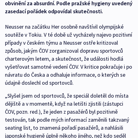
obvinění za absurdní. Podle pražské hygieny uvedený
zasedací pořádek odpovídal skutečnosti.
Neusser na začátku Her osobně navštívil olympijské
soutěže v Tokiu. V té době už vycházely najevo pozitivní
případy v českém týmu a Neusser ostře kritizoval
způsob, jakým ČOV zorganizoval dopravu sportovců
charterovým letem, a skutečnost, že události hodlá
vyšetřovat samotné vedení ČOV. V kritice pokračuje i po
návratu do Česka a odhaluje informace, o kterých se
údajně doslechl od sportovců.
„Slyšel jsem od sportovců, že speciál doletěl do místa
dějiště a v momentě, když na letišti zjistili (zástupci
ČOV, pozn. red.), že jeden z pasažérů byl pozitivně
testován, tak podle mých informací zaměnili takzvaný
seating list, to znamená pořadí pasažérů, a nahlásili
japonské hygieně úplně někoho jiného, než kdo seděl