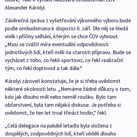
Alexander Károlyi.
Závěrečná zpráva z vyšetřování výkonného výboru bude
podle ombudsmana k dispozici 6. září. Dle něj se hledá
viník i příčiny selhání, kterým se chce ČOV vyhnout.
„Musí se zvážit míra eventuální odpovědnosti
jednotlivých lidí, kteří měli na starosti přípravu. Bude se
vycházet z toho, co řekli sportovci, co řekl realizační
tým, co řekl doprovod a tak dále.“
Károlyi zároveň konstatuje, že je si třeba uvědomit
některé okolnosti letu. „Nemáme žádné důkazy o tom,
kdo jak dlouho měl nebo neměl roušku. Bylo tam
občerstvení, byla tam nějaká diskuse. Je potřeba si
uvědomit, že ten let trval třináct hodin,“ řekl.
„Celá delegace na palubě letadla byla složena z
dospělých, zodpovědných lidí, kteří věděli dlouho