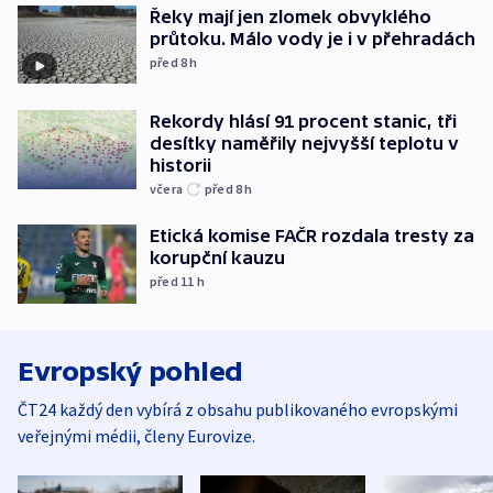
Řeky mají jen zlomek obvyklého
průtoku. Málo vody je i v přehradách
před 8
h
Rekordy hlásí 91 procent stanic, tři
desítky naměřily nejvyšší teplotu v
historii
včera
před 8
h
Etická komise FAČR rozdala tresty za
korupční kauzu
před 11
h
Evropský pohled
ČT24 každý den vybírá z obsahu publikovaného evropskými
veřejnými médii, členy Eurovize.