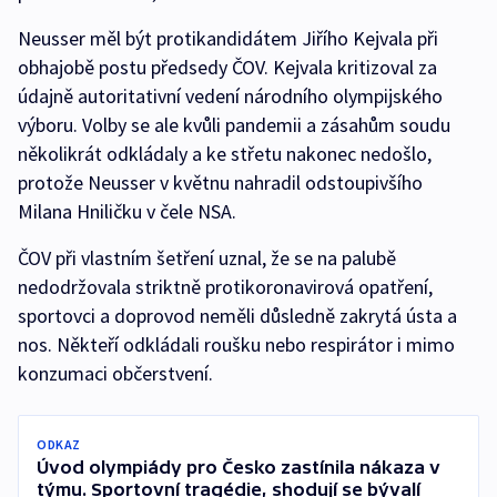
Neusser měl být protikandidátem Jiřího Kejvala při
obhajobě postu předsedy ČOV. Kejvala kritizoval za
údajně autoritativní vedení národního olympijského
výboru. Volby se ale kvůli pandemii a zásahům soudu
několikrát odkládaly a ke střetu nakonec nedošlo,
protože Neusser v květnu nahradil odstoupivšího
Milana Hniličku v čele NSA.
ČOV při vlastním šetření uznal, že se na palubě
nedodržovala striktně protikoronavirová opatření,
sportovci a doprovod neměli důsledně zakrytá ústa a
nos. Někteří odkládali roušku nebo respirátor i mimo
konzumaci občerstvení.
ODKAZ
Úvod olympiády pro Česko zastínila nákaza v
týmu. Sportovní tragédie, shodují se bývalí