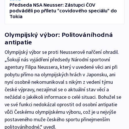
Předseda NSA Neusser: Zástupci ČOV
podváděli po příletu "covidového speciálu" do
Tokia
Olympijský výbor: Politováníhodná
antipatie
Olympijský výbor se proti Neusserově nařčení ohradil.
„Šokují nás vyjádření předsedy Národní sportovní
agentury Filipa Neussera, který v uvedené věci ani při
pobytu přímo na olympijských hrách v Japonsku, ani
nyní osobně nekomunikoval s nikým z vedení týmu
české výpravy, nezajímal se o aktuální stav věcí a
nežádal o jakékoli informace o celé situaci. Bohužel se
ve své funkci nedokázal oprostit od osobní antipatie
vůči Českému olympijskému výboru, což je u nejvýše
postaveného muže českého sportu přinejmenším
politováníhodné,“ uvedl.