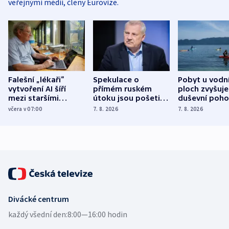
veřejnými médii, členy Eurovize.
Falešní „lékaři“
Spekulace o
Pobyt u vodn
vytvoření AI šíří
přímém ruském
ploch zvyšuje
mezi staršími
útoku jsou pošetilé,
duševní poho
Poláky nebezpečné
míní estonský
ukázala
včera v 07:00
7. 8. 2026
7. 8. 2026
zdravotní rady
bezpečnostní
mezinárodní 
expert
Divácké centrum
každý všední den:
8:00—16:00 hodin