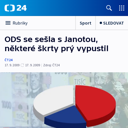
Sport
SLEDOVAT
Rubriky
ODS se sešla s Janotou,
některé škrty prý vypustil
ČT24
17. 9. 2009
17. 9. 2009
|
Zdroj:
ČT24