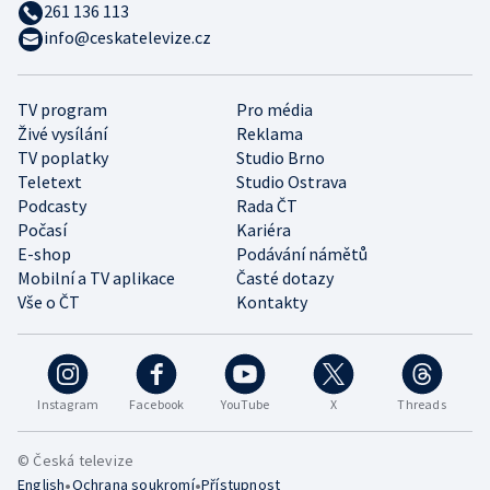
261 136 113
info@ceskatelevize.cz
TV program
Pro média
Živé vysílání
Reklama
TV poplatky
Studio Brno
Teletext
Studio Ostrava
Podcasty
Rada ČT
Počasí
Kariéra
E-shop
Podávání námětů
Mobilní a TV aplikace
Časté dotazy
Vše o ČT
Kontakty
Instagram
Facebook
YouTube
X
Threads
© Česká televize
•
•
English
Ochrana soukromí
Přístupnost