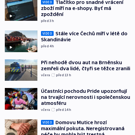
Tlačítko pro snadné vrácení
VIDEO
zboží míří na e-shopy. Byť má
zpoždění
před 3
h
Stále více Čechů míří v létě do
VIDEO
Skandinávie
před 4
h
Při nehodě dvou aut na Brněnsku
zemřeli dva lidé, čtyři se těžce zranili
včera
před 13
h
Účastníci pochodu Pride upozorňují
na trvající nerovnosti i společenskou
atmosféru
včera
před 14
h
Domovu Mutice hrozí
VIDEO
maximální pokuta. Neregistrovaná
péče by mohla být trestná