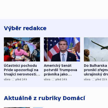
Výběr redakce
Účastníci pochodu
Americký Senát
Do Bulharska
Pride upozorňují na
potvrdil Trumpova
pronikl zřejm
trvající nerovnosti i
právníka jako
ukrajinský dr
společenskou
ministra
explodoval k
včera
před 14
h
včera
před 14
h
včera
před 15
h
atmosféru
spravedlnosti
od plynovod
Aktuálně z rubriky
Domácí