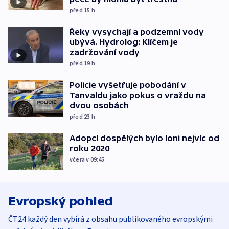
před 15
h
Řeky vysychají a podzemní vody
ubývá. Hydrolog: Klíčem je
zadržování vody
před 19
h
Policie vyšetřuje pobodání v
Tanvaldu jako pokus o vraždu na
dvou osobách
před 23
h
Adopcí dospělých bylo loni nejvíc od
roku 2020
včera v 09:45
Evropský pohled
ČT24 každý den vybírá z obsahu publikovaného evropskými