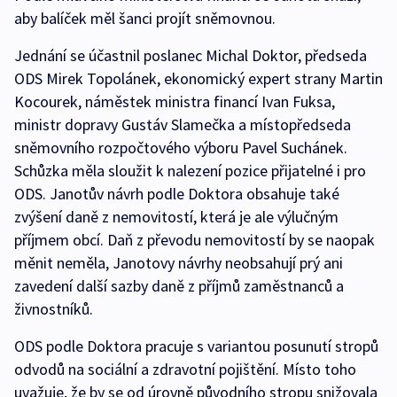
aby balíček měl šanci projít sněmovnou.
Jednání se účastnil poslanec Michal Doktor, předseda
ODS Mirek Topolánek, ekonomický expert strany Martin
Kocourek, náměstek ministra financí Ivan Fuksa,
ministr dopravy Gustáv Slamečka a místopředseda
sněmovního rozpočtového výboru Pavel Suchánek.
Schůzka měla sloužit k nalezení pozice přijatelné i pro
ODS. Janotův návrh podle Doktora obsahuje také
zvýšení daně z nemovitostí, která je ale výlučným
příjmem obcí. Daň z převodu nemovitostí by se naopak
měnit neměla, Janotovy návrhy neobsahují prý ani
zavedení další sazby daně z příjmů zaměstnanců a
živnostníků.
ODS podle Doktora pracuje s variantou posunutí stropů
odvodů na sociální a zdravotní pojištění. Místo toho
uvažuje, že by se od úrovně původního stropu snižovala