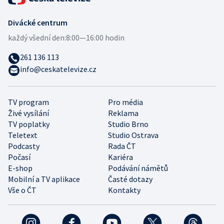
Divácké centrum
každý všední den:
8:00—16:00 hodin
261 136 113
info@ceskatelevize.cz
TV program
Pro média
Živé vysílání
Reklama
TV poplatky
Studio Brno
Teletext
Studio Ostrava
Podcasty
Rada ČT
Počasí
Kariéra
E-shop
Podávání námětů
Mobilní a TV aplikace
Časté dotazy
Vše o ČT
Kontakty