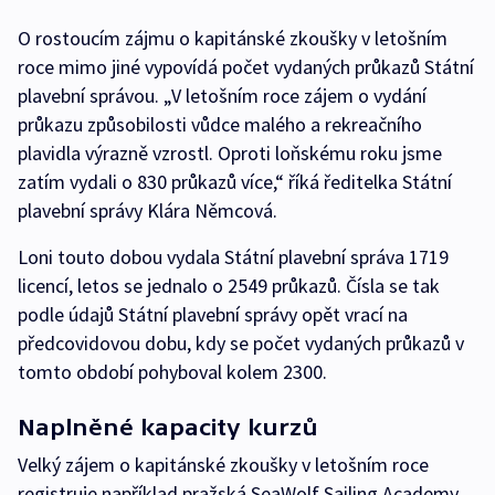
O rostoucím zájmu o kapitánské zkoušky v letošním
roce mimo jiné vypovídá počet vydaných průkazů Státní
plavební správou. „V letošním roce zájem o vydání
průkazu způsobilosti vůdce malého a rekreačního
plavidla výrazně vzrostl. Oproti loňskému roku jsme
zatím vydali o 830 průkazů více,“ říká ředitelka Státní
plavební správy Klára Němcová.
Loni touto dobou vydala Státní plavební správa 1719
licencí, letos se jednalo o 2549 průkazů. Čísla se tak
podle údajů Státní plavební správy opět vrací na
předcovidovou dobu, kdy se počet vydaných průkazů v
tomto období pohyboval kolem 2300.
Naplněné kapacity kurzů
Velký zájem o kapitánské zkoušky v letošním roce
registruje například pražská SeaWolf Sailing Academy.