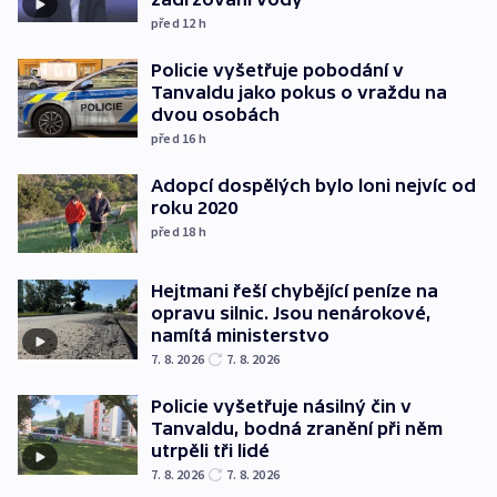
před 12
h
Policie vyšetřuje pobodání v
Tanvaldu jako pokus o vraždu na
dvou osobách
před 16
h
Adopcí dospělých bylo loni nejvíc od
roku 2020
před 18
h
Hejtmani řeší chybějící peníze na
opravu silnic. Jsou nenárokové,
namítá ministerstvo
7. 8. 2026
7. 8. 2026
Policie vyšetřuje násilný čin v
Tanvaldu, bodná zranění při něm
utrpěli tři lidé
7. 8. 2026
7. 8. 2026