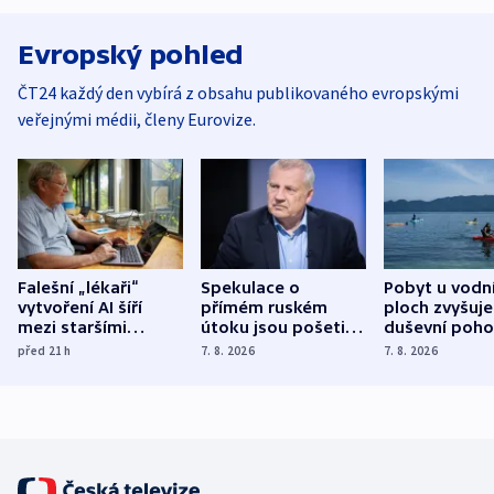
Evropský pohled
ČT24 každý den vybírá z obsahu publikovaného evropskými
veřejnými médii, členy Eurovize.
Falešní „lékaři“
Spekulace o
Pobyt u vodn
vytvoření AI šíří
přímém ruském
ploch zvyšuje
mezi staršími
útoku jsou pošetilé,
duševní poho
Poláky nebezpečné
míní estonský
ukázala
před 21
h
7. 8. 2026
7. 8. 2026
zdravotní rady
bezpečnostní
mezinárodní 
expert