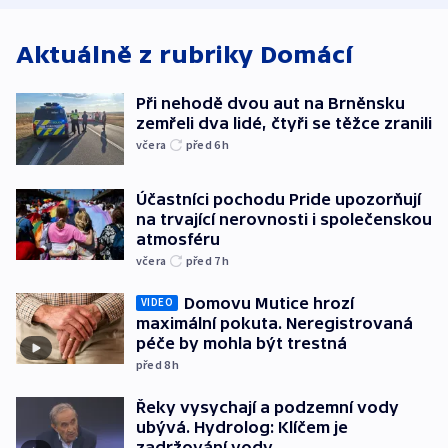
Aktuálně z rubriky
Domácí
Při nehodě dvou aut na Brněnsku
zemřeli dva lidé, čtyři se těžce zranili
včera
před 6
h
Účastníci pochodu Pride upozorňují
na trvající nerovnosti i společenskou
atmosféru
včera
před 7
h
Domovu Mutice hrozí
VIDEO
maximální pokuta. Neregistrovaná
péče by mohla být trestná
před 8
h
Řeky vysychají a podzemní vody
ubývá. Hydrolog: Klíčem je
zadržování vody