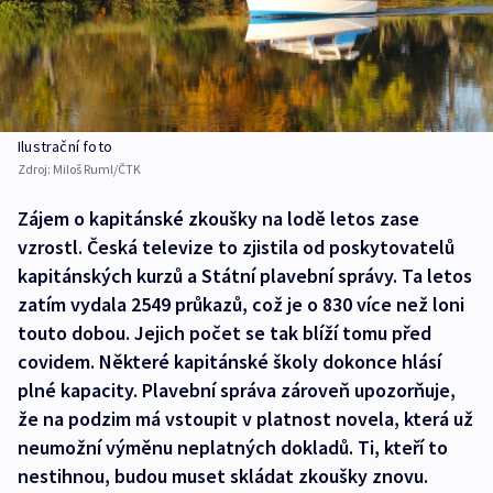
Ilustrační foto
Zdroj:
Miloš Ruml/ČTK
Zájem o kapitánské zkoušky na lodě letos zase
vzrostl. Česká televize to zjistila od poskytovatelů
kapitánských kurzů a Státní plavební správy. Ta letos
zatím vydala 2549 průkazů, což je o 830 více než loni
touto dobou. Jejich počet se tak blíží tomu před
covidem. Některé kapitánské školy dokonce hlásí
plné kapacity. Plavební správa zároveň upozorňuje,
že na podzim má vstoupit v platnost novela, která už
neumožní výměnu neplatných dokladů. Ti, kteří to
nestihnou, budou muset skládat zkoušky znovu.