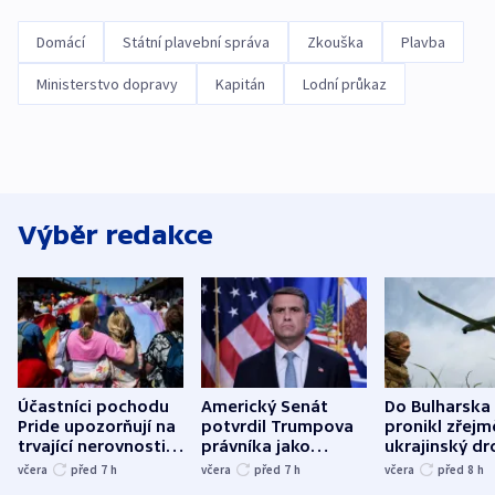
Domácí
Státní plavební správa
Zkouška
Plavba
Ministerstvo dopravy
Kapitán
Lodní průkaz
Výběr redakce
Účastníci pochodu
Americký Senát
Do Bulharska
Pride upozorňují na
potvrdil Trumpova
pronikl zřejm
trvající nerovnosti i
právníka jako
ukrajinský dr
společenskou
ministra
explodoval k
včera
před 7
h
včera
před 7
h
včera
před 8
h
atmosféru
spravedlnosti
od plynovod