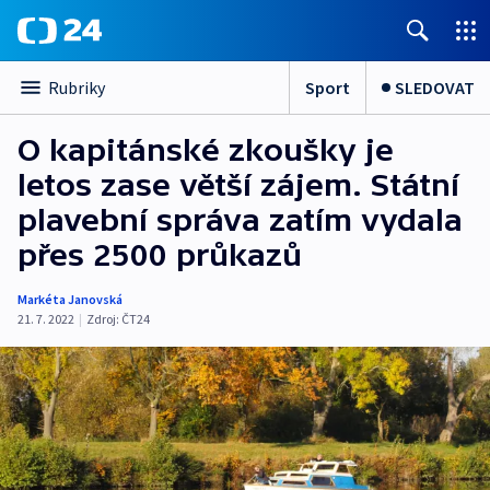
Sport
SLEDOVAT
Rubriky
O kapitánské zkoušky je
letos zase větší zájem. Státní
plavební správa zatím vydala
přes 2500 průkazů
Markéta Janovská
21. 7. 2022
|
Zdroj:
ČT24