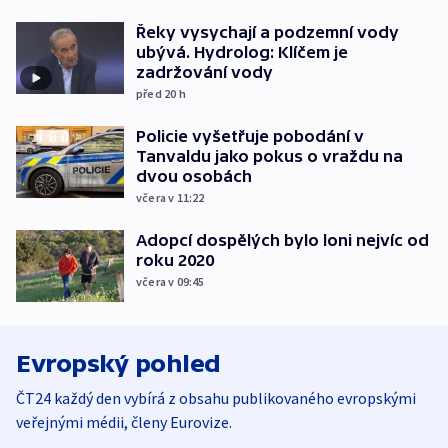
Řeky vysychají a podzemní vody
ubývá. Hydrolog: Klíčem je
zadržování vody
před 20
h
Policie vyšetřuje pobodání v
Tanvaldu jako pokus o vraždu na
dvou osobách
včera v 11:22
Adopcí dospělých bylo loni nejvíc od
roku 2020
včera v 09:45
Evropský pohled
ČT24 každý den vybírá z obsahu publikovaného evropskými
veřejnými médii, členy Eurovize.