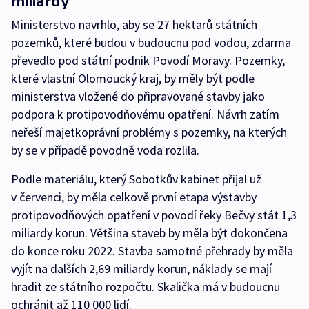
miliardy
Ministerstvo navrhlo, aby se 27 hektarů státních
pozemků, které budou v budoucnu pod vodou, zdarma
převedlo pod státní podnik Povodí Moravy. Pozemky,
které vlastní Olomoucký kraj, by měly být podle
ministerstva vložené do připravované stavby jako
podpora k protipovodňovému opatření. Návrh zatím
neřeší majetkoprávní problémy s pozemky, na kterých
by se v případě povodně voda rozlila.
Podle materiálu, který Sobotkův kabinet přijal už
v červenci, by měla celkově první etapa výstavby
protipovodňových opatření v povodí řeky Bečvy stát 1,3
miliardy korun. Většina staveb by měla být dokončena
do konce roku 2022. Stavba samotné přehrady by měla
vyjít na dalších 2,69 miliardy korun, náklady se mají
hradit ze státního rozpočtu. Skalička má v budoucnu
ochránit až 110 000 lidí.