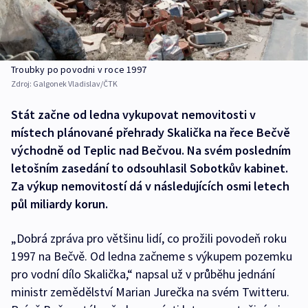
Troubky po povodni v roce 1997
Zdroj:
Galgonek Vladislav/ČTK
Stát začne od ledna vykupovat nemovitosti v
místech plánované přehrady Skalička na řece Bečvě
východně od Teplic nad Bečvou. Na svém posledním
letošním zasedání to odsouhlasil Sobotkův kabinet.
Za výkup nemovitostí dá v následujících osmi letech
půl miliardy korun.
„Dobrá zpráva pro většinu lidí, co prožili povodeň roku
1997 na Bečvě. Od ledna začneme s výkupem pozemku
pro vodní dílo Skalička,“ napsal už v průběhu jednání
ministr zemědělství Marian Jurečka na svém Twitteru.