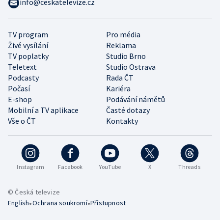
info@ceskatelevize.cz
TV program
Pro média
Živé vysílání
Reklama
TV poplatky
Studio Brno
Teletext
Studio Ostrava
Podcasty
Rada ČT
Počasí
Kariéra
E-shop
Podávání námětů
Mobilní a TV aplikace
Časté dotazy
Vše o ČT
Kontakty
Instagram
Facebook
YouTube
X
Threads
© Česká televize
•
•
English
Ochrana soukromí
Přístupnost