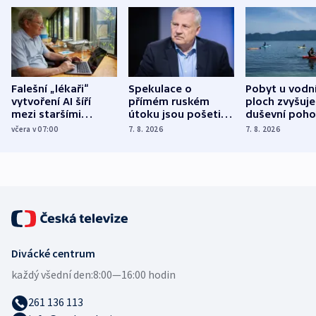
Falešní „lékaři“
Spekulace o
Pobyt u vodn
vytvoření AI šíří
přímém ruském
ploch zvyšuje
mezi staršími
útoku jsou pošetilé,
duševní poho
Poláky nebezpečné
míní estonský
ukázala
včera v 07:00
7. 8. 2026
7. 8. 2026
zdravotní rady
bezpečnostní
mezinárodní 
expert
Divácké centrum
každý všední den:
8:00—16:00 hodin
261 136 113