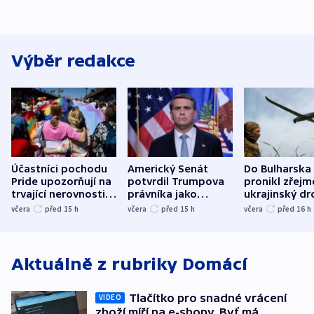
Výběr redakce
Účastníci pochodu
Americký Senát
Do Bulharska
Pride upozorňují na
potvrdil Trumpova
pronikl zřejm
trvající nerovnosti i
právníka jako
ukrajinský dr
společenskou
ministra
explodoval k
včera
před 15
h
včera
před 15
h
včera
před 16
h
atmosféru
spravedlnosti
od plynovod
Aktuálně z rubriky
Domácí
Tlačítko pro snadné vrácení
VIDEO
zboží míří na e-shopy. Byť má