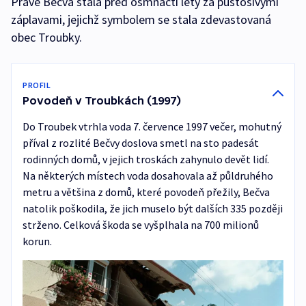
Právě Bečva stála před osmnácti lety za pustošivými
záplavami, jejichž symbolem se stala zdevastovaná
obec Troubky.
PROFIL
Povodeň v Troubkách (1997)
Do Troubek vtrhla voda 7. července 1997 večer, mohutný
příval z rozlité Bečvy doslova smetl na sto padesát
rodinných domů, v jejich troskách zahynulo devět lidí.
Na některých místech voda dosahovala až půldruhého
metru a většina z domů, které povodeň přežily, Bečva
natolik poškodila, že jich muselo být dalších 335 později
strženo. Celková škoda se vyšplhala na 700 milionů
korun.