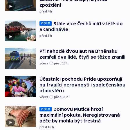
zpoždění
před 4
h
Stále více Čechů míří v létě do
VIDEO
Skandinávie
před 5
h
Při nehodě dvou aut na Brněnsku
zemřeli dva lidé, čtyři se těžce zranili
včera
před 13
h
Účastníci pochodu Pride upozorňují
na trvající nerovnosti i společenskou
atmosféru
včera
před 15
h
Domovu Mutice hrozí
VIDEO
maximální pokuta. Neregistrovaná
péče by mohla být trestná
před 16
h