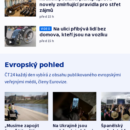
novely zmírňující pravidla pro střet
zájmů
před 15
h
Na ulici přibývá lidí bez
VIDEO
domova, kteří jsou na vozíku
před 15
h
Evropský pohled
ČT24 každý den vybírá z obsahu publikovaného evropskými
veřejnými médii, členy Eurovize.
„Musíme zapojit
Na Ukrajině jsou
Španělský