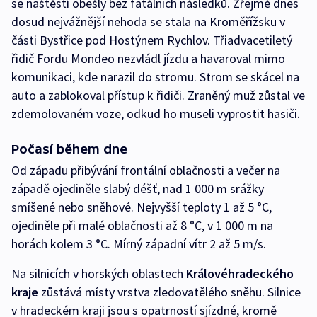
se naštěstí obešly bez fatálních následků. Zřejmě dnes
dosud nejvážnější nehoda se stala na Kroměřížsku v
části Bystřice pod Hostýnem Rychlov. Třiadvacetiletý
řidič Fordu Mondeo nezvládl jízdu a havaroval mimo
komunikaci, kde narazil do stromu. Strom se skácel na
auto a zablokoval přístup k řidiči. Zraněný muž zůstal ve
zdemolovaném voze, odkud ho museli vyprostit hasiči.
Počasí během dne
Od západu přibývání frontální oblačnosti a večer na
západě ojediněle slabý déšť, nad 1 000 m srážky
smíšené nebo sněhové. Nejvyšší teploty 1 až 5 °C,
ojediněle při malé oblačnosti až 8 °C, v 1 000 m na
horách kolem 3 °C. Mírný západní vítr 2 až 5 m/s.
Na silnicích v horských oblastech
Královéhradeckého
kraje
zůstává místy vrstva zledovatělého sněhu. Silnice
v hradeckém kraji jsou s opatrností sjízdné, kromě