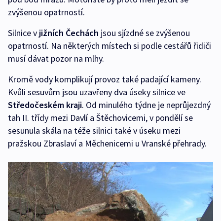
zvýšenou opatrností.
Silnice v
jižních Čechách
jsou sjízdné se zvýšenou
opatrností. Na některých místech si podle cestářů řidiči
musí dávat pozor na mlhy.
Kromě vody komplikují provoz také padající kameny.
Kvůli sesuvům jsou uzavřeny dva úseky silnice ve
Středočeském kraji
. Od minulého týdne je neprůjezdný
tah II. třídy mezi Davlí a Štěchovicemi, v pondělí se
sesunula skála na téže silnici také v úseku mezi
pražskou Zbraslaví a Měchenicemi u Vranské přehrady.