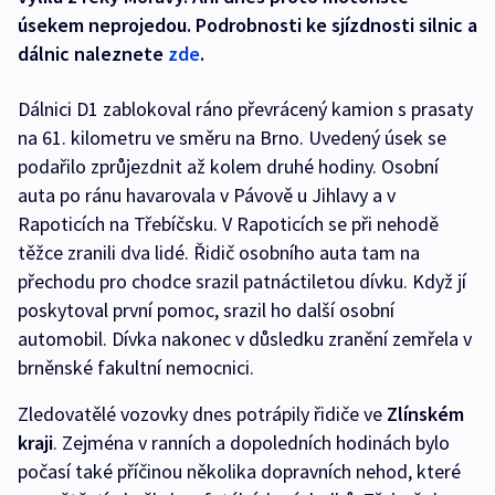
úsekem neprojedou. Podrobnosti ke sjízdnosti silnic a
dálnic naleznete
zde
.
Dálnici D1 zablokoval ráno převrácený kamion s prasaty
na 61. kilometru ve směru na Brno. Uvedený úsek se
podařilo zprůjezdnit až kolem druhé hodiny. Osobní
auta po ránu havarovala v Pávově u Jihlavy a v
Rapoticích na Třebíčsku. V Rapoticích se při nehodě
těžce zranili dva lidé. Řidič osobního auta tam na
přechodu pro chodce srazil patnáctiletou dívku. Když jí
poskytoval první pomoc, srazil ho další osobní
automobil. Dívka nakonec v důsledku zranění zemřela v
brněnské fakultní nemocnici.
Zledovatělé vozovky dnes potrápily řidiče ve
Zlínském
kraji
. Zejména v ranních a dopoledních hodinách bylo
počasí také příčinou několika dopravních nehod, které