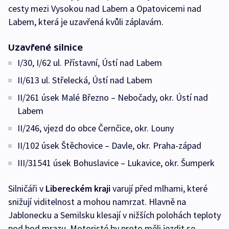
cesty mezi Vysokou nad Labem a Opatovicemi nad
Labem, která je uzavřená kvůli záplavám.
Uzavřené silnice
I/30, I/62 ul. Přístavní, Ústí nad Labem
II/613 ul. Střelecká, Ústí nad Labem
II/261 úsek Malé Březno – Nebočady, okr. Ústí nad
Labem
II/246, vjezd do obce Černčice, okr. Louny
II/102 úsek Štěchovice – Davle, okr. Praha-západ
III/31541 úsek Bohuslavice – Lukavice, okr. Šumperk
Silničáři v
Libereckém kraji
varují před mlhami, které
snižují viditelnost a mohou namrzat. Hlavně na
Jablonecku a Semilsku klesají v nižších polohách teploty
pod bod mrazu. Motoristé by proto měli jezdit se