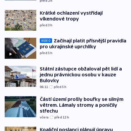
před 2
h
Krátké ochlazení vystřídají
víkendové tropy
před 3
h
Začínají platit přísnější pravidla
VIDEO
pro ukrajinské uprchlíky
před 5
h
Státní zástupce obžaloval pět lidí a
jednu právnickou osobu v kauze
Bulovky
06:11
před 5
h
Částí území prošly bouřky se silným
větrem. Lámaly stromy a poničily
střechu
včera
před 12
h
Koaliční poslanci plánují úpravu