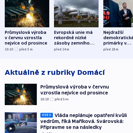
Průmyslová výroba
Evropská unie má
Nejdražší
v červnu vzrostla
rekordně nízké
demokratick
nejvíce od prosince
zásoby zemního
primárky v
plynu
Michiganu st
10:10
před 5
m
před 14
m
před 28
m
rozdělily. Kvůl
podpoře Izra
Aktuálně z rubriky
Domácí
Průmyslová výroba v červnu
vzrostla nejvíce od prosince
10:10
před 5
m
Vláda neplánuje opatření kvůli
VIDEO
vedrům, říká Maříková. Svárovská:
Připravme se na následky