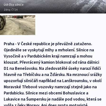
Údržba silnice
Zdroj:
ČT24
Praha - V České republice je převážně zataženo.
Ojediněle se vyskytují mlhy a mrholení. Silnice na
Vysočině a v Pardubickém kraji namrzají a mohou
klouzat. Převrácený kamion blokoval od rána dálnici
D1 na Benešovsku. Na zledovatělé úseky narazí řidiči
hlavně na Třebíčsku a na Žďársku. Na mrznoucí srážky
upozorňují silničáři například na Lanškrounsku, v okolí
Moravské Třebové vozovky namrzají stejně jako na
Pardubicku. Silnice mezi obcemi Bohuslavice a
Lukavice na Šumpersku je nadále pod vodou, která se
vylila z řeky Moravy. Ani dnes proto motoristé