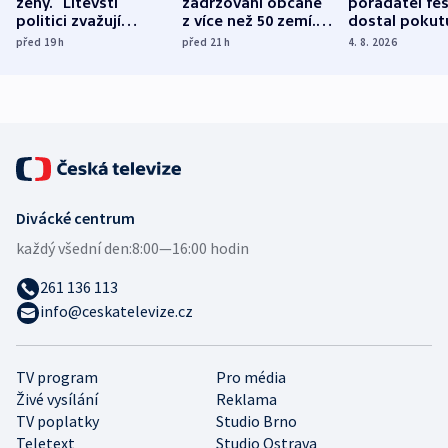
ženy.“ Litevští
zadržováni občané
pořadatel fes
politici zvažují
z více než 50 zemí.
dostal pokut
dohodu o
Bojovali na straně
nekalé prakti
před 19
h
před 21
h
4. 8. 2026
demografii
Ruska
Divácké centrum
každý všední den:
8:00—16:00 hodin
261 136 113
info@ceskatelevize.cz
TV program
Pro média
Živé vysílání
Reklama
TV poplatky
Studio Brno
Teletext
Studio Ostrava