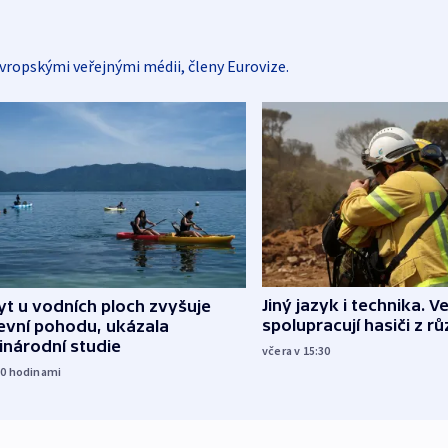
vropskými veřejnými médii, členy Eurovize.
Jiný jazyk i technika. Ve
t u vodních ploch zvyšuje
spolupracují hasiči z r
evní pohodu, ukázala
inárodní studie
včera v 15:30
10
hodinami