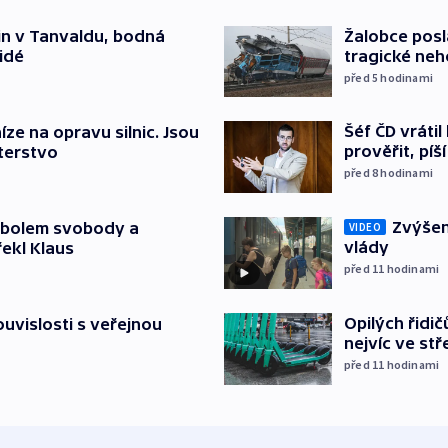
čin v Tanvaldu, bodná
Žalobce posla
lidé
tragické neh
před 5
hodinami
Šéf ČD vráti
íze na opravu silnic. Jsou
prověřit, pí
terstvo
před 8
hodinami
Zvýšení
mbolem svobody a
VIDEO
vlády
řekl Klaus
před 11
hodinami
Opilých řidi
souvislosti s veřejnou
nejvíc ve st
před 11
hodinami