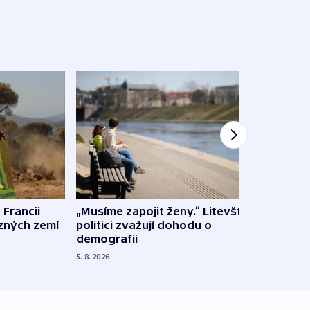
 Francii
„Musíme zapojit ženy.“ Litevští
Na Uk
ůzných zemí
politici zvažují dohodu o
občan
demografii
na s
5. 8. 2026
5. 8. 20