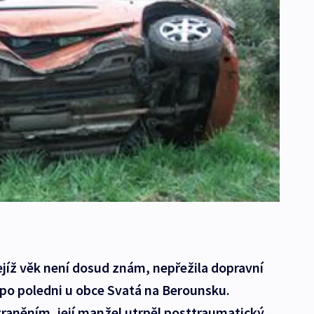
ejíž věk není dosud znám, nepřežila dopravní
 po poledni u obce Svatá na Berounsku.
raněním, její manžel utrpěl posttraumatický