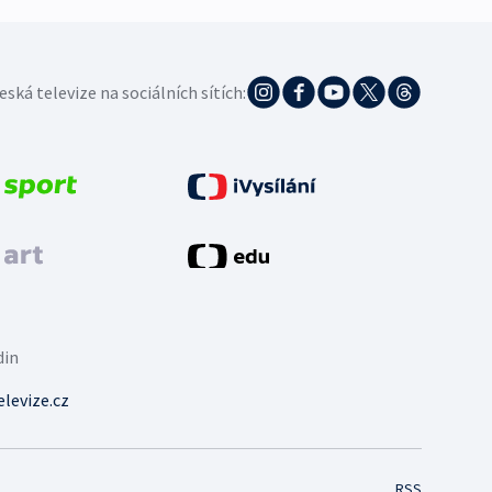
eská televize na sociálních sítích:
din
levize.cz
RSS