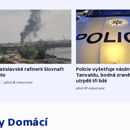
atislavské rafinerii Slovnaft
Policie vyšetřuje násiln
elo
Tanvaldu, bodná zraně
utrpěli tři lidé
před 45
minutami
před 47
minutami
ky
Domácí