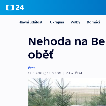
Hlavní události
Ukrajina
Volby
Domácí
Nehoda na Ber
oběť
ČT24
13. 9. 2008
13. 9. 2008
|
Zdroj:
ČT24