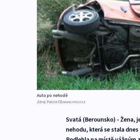
Auto po nehodě
Zdroj:
Policie ČR/www.mvcr.cz
Svatá (Berounsko) - Žena, j
nehodu, která se stala dnes
Podlehla na místě vážným z