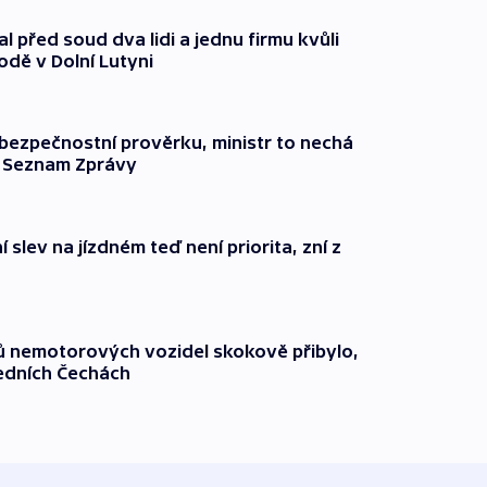
l před soud dva lidi a jednu firmu kvůli
odě v Dolní Lutyni
l bezpečnostní prověrku, ministr to nechá
ší Seznam Zprávy
 slev na jízdném teď není priorita, zní z
čů nemotorových vozidel skokově přibylo,
ředních Čechách