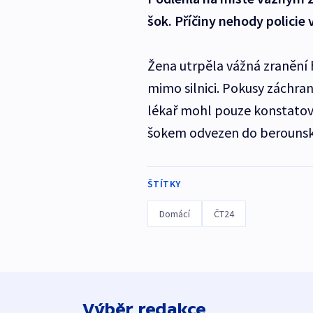
šok. Příčiny nehody policie 
Žena utrpěla vážná zranění h
mimo silnici. Pokusy záchran
lékař mohl pouze konstatov
šokem odvezen do berounsk
ŠTÍTKY
Domácí
ČT24
Výběr redakce