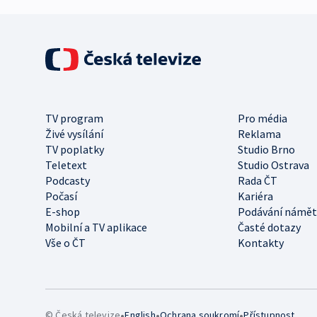
TV program
Pro média
Živé vysílání
Reklama
TV poplatky
Studio Brno
Teletext
Studio Ostrava
Podcasty
Rada ČT
Počasí
Kariéra
E-shop
Podávání námět
Mobilní a TV aplikace
Časté dotazy
Vše o ČT
Kontakty
•
•
•
© Česká televize
English
Ochrana soukromí
Přístupnost