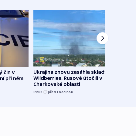
Ukrajina znovu zasáhla sklady
ý čin v
Hejtm
Wildberries. Rusové útočili v
ní při něm
oprav
Charkovské oblasti
namí
09:02
před 1
hodinou
09:15