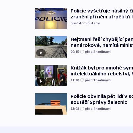
Policie vyšetřuje násilný 
zranění při něm utrpěli tři 
před 47
minutami
Hejtmani řeší chybějící pen
nenárokové, namítá minis
09:15
před 2
hodinami
Knížák byl pro mnohé sy
intelektuálního rebelství, 
11:30
před 3
hodinami
Policie obvinila pět lidí v 
soutěží Správy železnic
13:08
před 4
hodinami