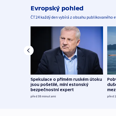
Evropský pohled
ČT24 každý den vybírá z obsahu publikovaného e
Spekulace o přímém ruském útoku
Poby
jsou pošetilé, míní estonský
duš
bezpečnostní expert
mez
před 38
minutami
před 