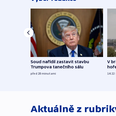
Soud nařídil zastavit stavbu
V br
Trumpova tanečního sálu
hoř
před 28
minutami
14:22
Aktuálně z rubri