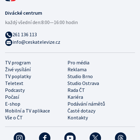
Divácké centrum
každý všední den:
8:00—16:00 hodin
261 136 113
info@ceskatelevize.cz
TV program
Pro média
Živé vysílání
Reklama
TV poplatky
Studio Brno
Teletext
Studio Ostrava
Podcasty
Rada ČT
Počasí
Kariéra
E-shop
Podávání námětů
Mobilní a TV aplikace
Časté dotazy
Vše o ČT
Kontakty