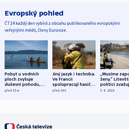
Evropský pohled
ČT24 každý den vybírá z obsahu publikovaného evropskými
veřejnými médii, členy Eurovize.
Pobyt u vodních
Jiný jazyk i technika.
„Musíme zapo
ploch zvyšuje
Ve Francii
ženy.“ Litevšt
duševní pohodu,
spolupracují hasiči z
politici zvažuj
ukázala
různých zemí
dohodu o
před 33
m
před 16
h
5. 8. 2026
mezinárodní studie
demografii