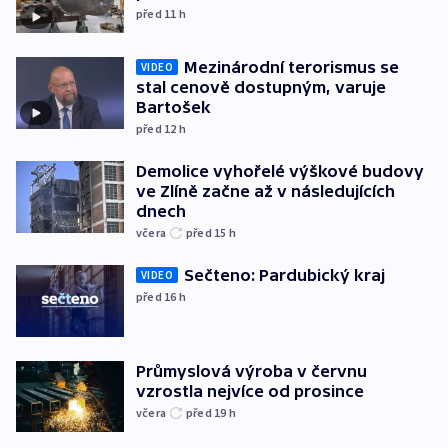
před 11
h
Mezinárodní terorismus se
VIDEO
stal cenově dostupným, varuje
Bartošek
před 12
h
Demolice vyhořelé výškové budovy
ve Zlíně začne až v následujících
dnech
včera
před 15
h
Sečteno: Pardubický kraj
VIDEO
před 16
h
Průmyslová výroba v červnu
vzrostla nejvíce od prosince
včera
před 19
h