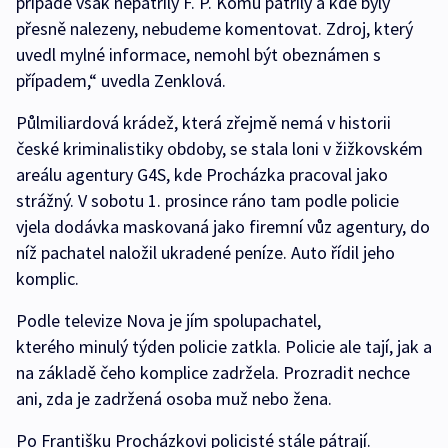
případě však nepatřily F. P. Komu patřily a kde byly
přesně nalezeny, nebudeme komentovat. Zdroj, který
uvedl mylné informace, nemohl být obeznámen s
případem,“ uvedla Zenklová.
Půlmiliardová krádež, která zřejmě nemá v historii
české kriminalistiky obdoby, se stala loni v žižkovském
areálu agentury G4S, kde Procházka pracoval jako
strážný. V sobotu 1. prosince ráno tam podle policie
vjela dodávka maskovaná jako firemní vůz agentury, do
níž pachatel naložil ukradené peníze. Auto řídil jeho
komplic.
Podle televize Nova je jím spolupachatel,
kterého minulý týden policie zatkla. Policie ale tají, jak a
na základě čeho komplice zadržela. Prozradit nechce
ani, zda je zadržená osoba muž nebo žena.
Po Františku Procházkovi policisté stále pátrají.