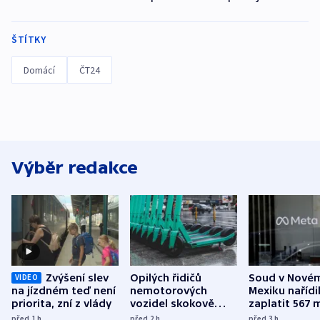
ŠTÍTKY
Domácí
ČT24
Výběr redakce
Zvýšení slev
Opilých řidičů
Soud v Nové
VIDEO
na jízdném teď není
nemotorových
Mexiku nařídi
priorita, zní z vlády
vozidel skokově
zaplatit 567 
přibylo, nejvíc ve
dolarů kvůli 
před 1
h
před 2
h
před 3
h