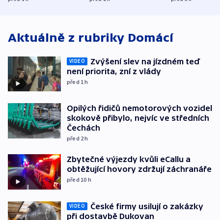
středních Čechách
způsobené d
Aktuálně z rubriky
Domácí
Zvýšení slev na jízdném teď
VIDEO
není priorita, zní z vlády
před 1
h
Opilých řidičů nemotorových vozidel
skokově přibylo, nejvíc ve středních
Čechách
před 2
h
Zbytečné výjezdy kvůli eCallu a
obtěžující hovory zdržují záchranáře
před 10
h
České firmy usilují o zakázky
VIDEO
při dostavbě Dukovan