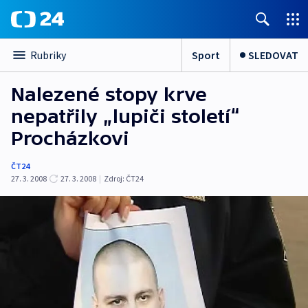
Sport
SLEDOVAT
Rubriky
Nalezené stopy krve
nepatřily „lupiči století“
Procházkovi
ČT24
27. 3. 2008
27. 3. 2008
|
Zdroj:
ČT24