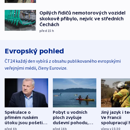
Opilých řidičů nemotorových vozidel
skokově přibylo, nejvíc ve středních
Čechách
před 15
h
Evropský pohled
ČT24 každý den vybírá z obsahu publikovaného evropskými
veřejnými médii, členy Eurovize.
Spekulace o
Pobyt u vodních
Jiný jazyk i t
přímém ruském
ploch zvyšuje
Ve Francii
útoku jsou pošetilé,
duševní pohodu,
spolupracují h
míní estonský
ukázala
různých zemí
před 4
h
před 14
h
včera v 15:30