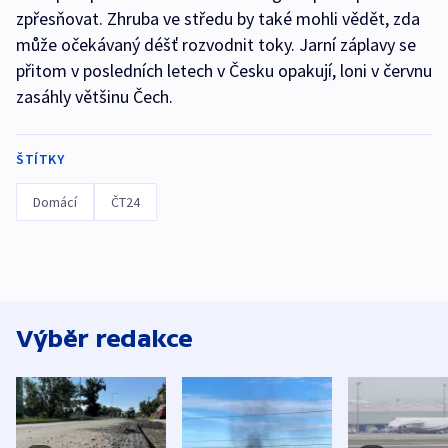
zpřesňovat. Zhruba ve středu by také mohli vědět, zda
může očekávaný déšť rozvodnit toky. Jarní záplavy se
přitom v posledních letech v Česku opakují, loni v červnu
zasáhly většinu Čech.
ŠTÍTKY
Domácí
ČT24
Výběr redakce