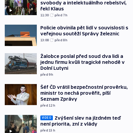
svobody a intelektuálního rebelství,
řekl Klaus
11:30
před 7
h
Policie obvinila pět lidí v souvislosti s
veřejnou soutěží Správy železnic
13:08
před 8
h
Žalobce poslal před soud dva lidi a
jednu firmu kvůli tragické nehodě v
Dolní Lutyni
před 9
h
Šéf ČD vrátil bezpečnostní prověrku,
ministr to nechá prověřit, píší
Seznam Zprávy
před 12
h
Zvýšení slev na jízdném teď
VIDEO
není priorita, zní z vlády
před 15
h