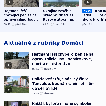
Hejtmani řeší
Ukrajina zasáhla
Dron n
VIDEO
chybějící peníze na
sklad Wildberries,
letišti u Lips
opravu silnic. Jsou
Rusové útočili na
skoro kilo trh
nenárokové, namítá
trh, hasiče či
indicie ukazuj
09:15
před 59
m
09:02
před 1
h
před 1
h
ministerstvo
stadion
Rusko
Aktuálně z rubriky
Domácí
Hejtmani řeší chybějící peníze na
opravu silnic. Jsou nenárokové,
namítá ministerstvo
09:15
před 59
m
Policie vyšetřuje násilný čin v
Tanvaldu, bodná zranění při něm
utrpěli tři lidé
17:03
před 4
h
Knížák byl pro mnohé symbolem