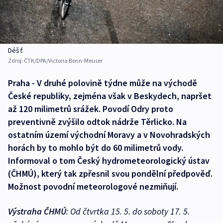
Déšť
Zdroj:
ČTK/DPA/Victoria Bonn-Meuser
Praha - V druhé polovině týdne může na východě
České republiky, zejména však v Beskydech, napršet
až 120 milimetrů srážek. Povodí Odry proto
preventivně zvýšilo odtok nádrže Těrlicko. Na
ostatním území východní Moravy a v Novohradských
horách by to mohlo být do 60 milimetrů vody.
Informoval o tom Český hydrometeorologický ústav
(ČHMÚ), který tak zpřesnil svou pondělní předpověď.
Možnost povodní meteorologové nezmiňují.
Výstraha ČHMÚ
: Od čtvrtka 15. 5. do soboty 17. 5.