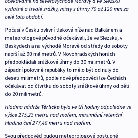
očekáváme na severovýchodě Moravy a ve Slezsku
vydatné a trvalé srážky, místy s úhrny 70 až 120 mm za
celé toto období.
Počasí v Česku ovlivní tlaková níže nad Balkánem a
meteorologové původně očekávali, že ve Slezsku, v
Beskydech a na východě Moravě od středy do soboty
naprší až 90 milimetrů. V Novohradských horách
předpokládali srážkové úhrny do 30 milimetrů. V
západní polovině republiky to mělo být od nuly do
deseti milimetrů, podle nové předpovědi lze Čechách
očekávat od čtvrtku do soboty srážkové úhrny od pěti
do 20 milimetrů.
Hladina nádrže
Těrlicko
byla ve tři hodiny odpoledne ve
výšce 275,23 metru nad mořem, maximální retenční
hladina činí 277,46 metru nad mořem.
Svou předpověď budou meteorologové postupně