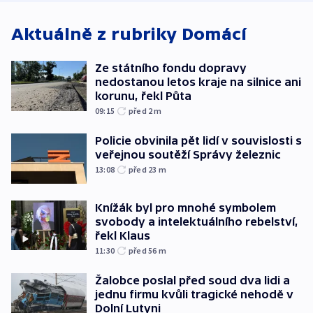
Aktuálně z rubriky
Domácí
Ze státního fondu dopravy
nedostanou letos kraje na silnice ani
korunu, řekl Půta
09:15
před 2
m
Policie obvinila pět lidí v souvislosti s
veřejnou soutěží Správy železnic
13:08
před 23
m
Knížák byl pro mnohé symbolem
svobody a intelektuálního rebelství,
řekl Klaus
11:30
před 56
m
Žalobce poslal před soud dva lidi a
jednu firmu kvůli tragické nehodě v
Dolní Lutyni