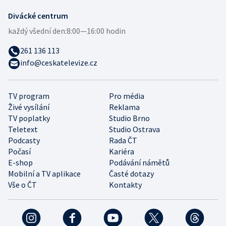
Divácké centrum
každý všední den:
8:00—16:00 hodin
261 136 113
info@ceskatelevize.cz
TV program
Pro média
Živé vysílání
Reklama
TV poplatky
Studio Brno
Teletext
Studio Ostrava
Podcasty
Rada ČT
Počasí
Kariéra
E-shop
Podávání námětů
Mobilní a TV aplikace
Časté dotazy
Vše o ČT
Kontakty