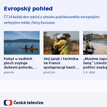
Evropský pohled
ČT24 každý den vybírá z obsahu publikovaného evropskými
veřejnými médii, členy Eurovize.
Pobyt u vodních
Jiný jazyk i technika.
„Musíme zapo
ploch zvyšuje
Ve Francii
ženy.“ Litevšt
duševní pohodu,
spolupracují hasiči z
politici zvažuj
ukázala
různých zemí
dohodu o
před 6
h
před 22
h
5. 8. 2026
mezinárodní studie
demografii