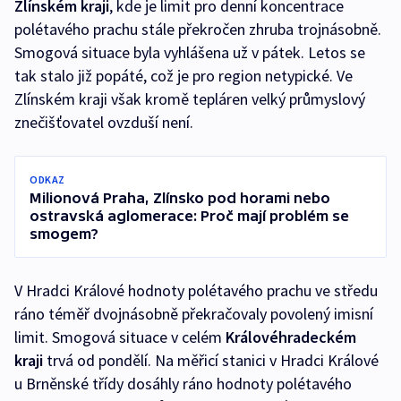
Zlínském kraji
, kde je limit pro denní koncentrace
polétavého prachu stále překročen zhruba trojnásobně.
Smogová situace byla vyhlášena už v pátek. Letos se
tak stalo již popáté, což je pro region netypické. Ve
Zlínském kraji však kromě tepláren velký průmyslový
znečišťovatel ovzduší není.
ODKAZ
Milionová Praha, Zlínsko pod horami nebo
ostravská aglomerace: Proč mají problém se
smogem?
V Hradci Králové hodnoty polétavého prachu ve středu
ráno téměř dvojnásobně překračovaly povolený imisní
limit. Smogová situace v celém
Královéhradeckém
kraji
trvá od pondělí. Na měřicí stanici v Hradci Králové
u Brněnské třídy dosáhly ráno hodnoty polétavého