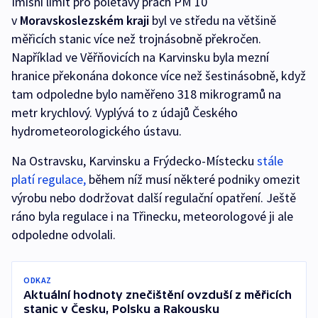
Imisní limit pro polétavý prach PM 10
v
Moravskoslezském kraji
byl ve středu na většině
měřicích stanic více než trojnásobně překročen.
Například ve Věřňovicích na Karvinsku byla mezní
hranice překonána dokonce více než šestinásobně, když
tam odpoledne bylo naměřeno 318 mikrogramů na
metr krychlový. Vyplývá to z údajů Českého
hydrometeorologického ústavu.
Na Ostravsku, Karvinsku a Frýdecko-Místecku
stále
platí regulace,
během níž musí některé podniky omezit
výrobu nebo dodržovat další regulační opatření. Ještě
ráno byla regulace i na Třinecku, meteorologové ji ale
odpoledne odvolali.
ODKAZ
Aktuální hodnoty znečištění ovzduší z měřicích
stanic v Česku, Polsku a Rakousku