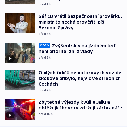
před 1
h
Šéf ČD vrátil bezpečnostní prověrku,
ministr to nechá prověřit, píší
Seznam Zprávy
před 4
h
Zvýšení slev na jízdném teď
VIDEO
není priorita, zní z vlády
před 7
h
Opilých řidičů nemotorových vozidel
skokově přibylo, nejvíc ve středních
Čechách
před 7
h
Zbytečné výjezdy kvůli eCallu a
obtěžující hovory zdržují záchranáře
před 16
h