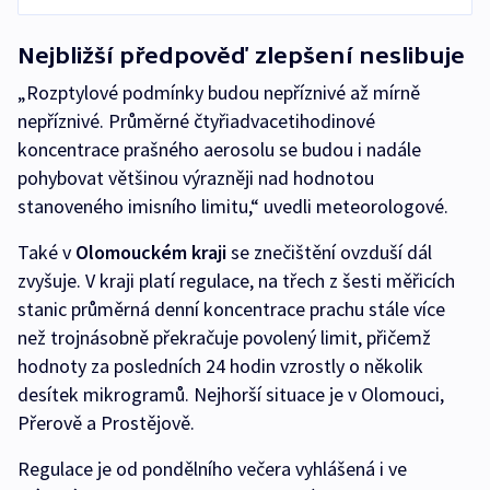
Nejbližší předpověď zlepšení neslibuje
„Rozptylové podmínky budou nepříznivé až mírně
nepříznivé. Průměrné čtyřiadvacetihodinové
koncentrace prašného aerosolu se budou i nadále
pohybovat většinou výrazněji nad hodnotou
stanoveného imisního limitu,“ uvedli meteorologové.
Také v
Olomouckém kraji
se znečištění ovzduší dál
zvyšuje. V kraji platí regulace, na třech z šesti měřicích
stanic průměrná denní koncentrace prachu stále více
než trojnásobně překračuje povolený limit, přičemž
hodnoty za posledních 24 hodin vzrostly o několik
desítek mikrogramů. Nejhorší situace je v Olomouci,
Přerově a Prostějově.
Regulace je od pondělního večera vyhlášená i ve