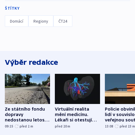
ŠTÍTKY
Domácí
Regiony
ČT24
Výběr redakce
Ze státního fondu
Virtuální realita
Policie obvini
dopravy
mění medicínu.
lidí v souvislo
nedostanou letos
Lékaři si otestují
veřejnou sout
kraje na silnice ani
každý řez, říká
Správy železn
09:15
před 2
m
před 20
m
13:08
před 23
korunu, řekl Půta
český expert