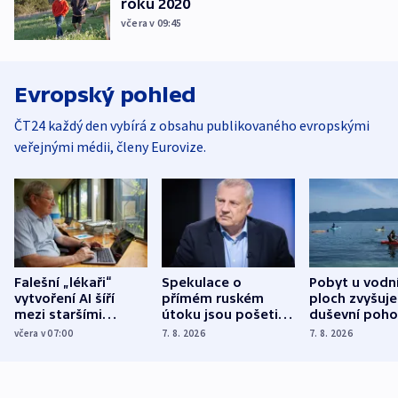
roku 2020
včera v 09:45
Evropský pohled
ČT24 každý den vybírá z obsahu publikovaného evropskými
veřejnými médii, členy Eurovize.
Falešní „lékaři“
Spekulace o
Pobyt u vodn
vytvoření AI šíří
přímém ruském
ploch zvyšuje
mezi staršími
útoku jsou pošetilé,
duševní poho
Poláky nebezpečné
míní estonský
ukázala
včera v 07:00
7. 8. 2026
7. 8. 2026
zdravotní rady
bezpečnostní
mezinárodní 
expert