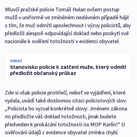
Mluvčí pražské policie Tomáš Hulan ovšem postup
mužů v uniformě ve zmíněném nedávném případě hájil
s tím, že muž odmítl uposlechnout i výzvy policistů, aby
předložil alespoň odpovídající doklad nebo poskytl své
nacionále k ověření totožnosti v evidenci obyvatel.
ODKAZ
Stanovisko policie k zatčení muže, který odmítl
předložit občanský průkaz
Zde si však policie protiřečí, neboť ve vyjádření, které
vydala, uvádí také doslovnou citaci policistových slov:
„Policista ho vyzval konkrétně slovy: Jménem zákona
mi předložte váš doklad totožnosti, jinak budete
předveden k prokázání totožnosti na MOP Karlín!“ O
ověřování údajů z evidence obyvatel zmínka chybí.