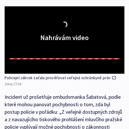
Nahrávám video
Policejní zákrok začala prověřovat veřejná ochránkyně práv
Zdroj:
ČT24
Incident už prošetřuje ombudsmanka Šabatová, podle
které mohou panovat pochybnosti o tom, zda byl
postup policie v pořádku: „Z veřejně dostupných zdrojů
a z navazujícího tiskového prohlášení mluvčího pražské
policie vyplývají možné pochybnosti o zákonnosti