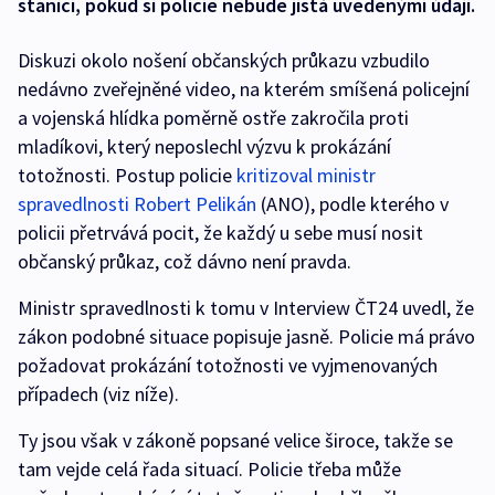
stanici, pokud si policie nebude jistá uvedenými údaji.
Diskuzi okolo nošení občanských průkazu vzbudilo
nedávno zveřejněné video, na kterém smíšená policejní
a vojenská hlídka poměrně ostře zakročila proti
mladíkovi, který neposlechl výzvu k prokázání
totožnosti. Postup policie
kritizoval ministr
spravedlnosti Robert Pelikán
(ANO), podle kterého v
policii přetrvává pocit, že každý u sebe musí nosit
občanský průkaz, což dávno není pravda.
Ministr spravedlnosti k tomu v Interview ČT24 uvedl, že
zákon podobné situace popisuje jasně. Policie má právo
požadovat prokázání totožnosti ve vyjmenovaných
případech (viz níže).
Ty jsou však v zákoně popsané velice široce, takže se
tam vejde celá řada situací. Policie třeba může