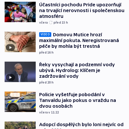
Účastníci pochodu Pride upozorňují
na trvající nerovnosti i společenskou
atmosféru
včera
před 15
h
Domovu Mutice hrozí
VIDEO
maximální pokuta. Neregistrovaná
péče by mohla být trestná
před 16
h
Řeky vysychají a podzemní vody
ubývá. Hydrolog: Klíčem je
zadržování vody
před 20
h
Policie vyšetřuje pobodání v
Tanvaldu jako pokus o vraždu na
dvou osobách
včera v 11:22
Adopcí dospělých bylo loni nejvíc od