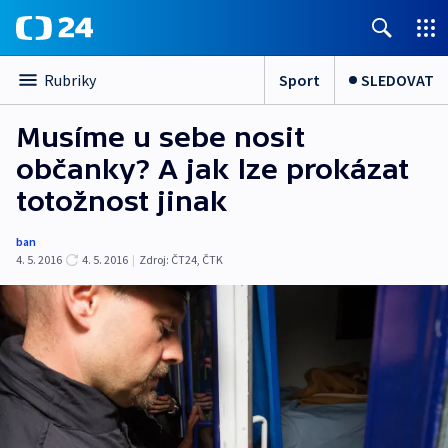
Sport
SLEDOVAT
Rubriky
Musíme u sebe nosit
občanky? A jak lze prokázat
totožnost jinak
ban
4. 5. 2016
4. 5. 2016
|
Zdroj:
ČT24, ČTK