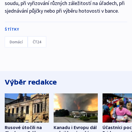
soudu, při vyřizování různých záležitostí na úřadech, při
sjednávání půjčky nebo při výběru hotovosti v bance.
ŠTÍTKY
Domácí
ČT24
Výběr redakce
Rusové útočili na
Kanadu i Evropu dál
Účastníci po