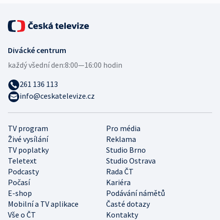
Divácké centrum
každý všední den:
8:00—16:00 hodin
261 136 113
info@ceskatelevize.cz
TV program
Pro média
Živé vysílání
Reklama
TV poplatky
Studio Brno
Teletext
Studio Ostrava
Podcasty
Rada ČT
Počasí
Kariéra
E-shop
Podávání námětů
Mobilní a TV aplikace
Časté dotazy
Vše o ČT
Kontakty