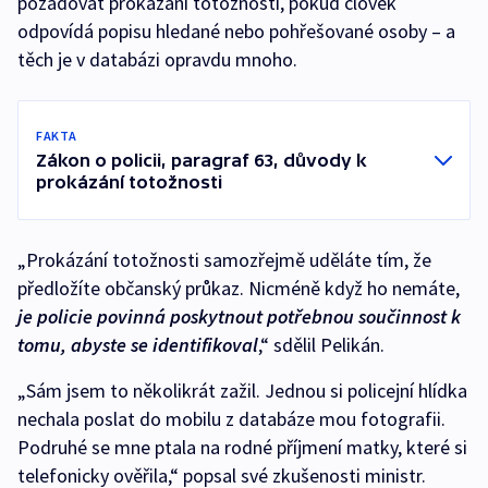
požadovat prokázání totožnosti, pokud člověk
odpovídá popisu hledané nebo pohřešované osoby – a
těch je v databázi opravdu mnoho.
FAKTA
Zákon o policii, paragraf 63, důvody k
prokázání totožnosti
„Prokázání totožnosti samozřejmě uděláte tím, že
předložíte občanský průkaz. Nicméně když ho nemáte,
je
policie povinná poskytnout potřebnou součinnost k
tomu, abyste se identifikoval
,“ sdělil Pelikán.
„Sám jsem to několikrát zažil. Jednou si policejní hlídka
nechala poslat do mobilu z databáze mou fotografii.
Podruhé se mne ptala na rodné příjmení matky, které si
telefonicky ověřila,“ popsal své zkušenosti ministr.