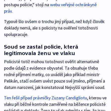
postupu policie,“ stojí na
webu veřejné ochránkyně
práv
.
Typově šlo ovšem o trochu jiný případ, než když člověk
doklady nemá, ale s policisty na ověření totožnosti
spolupracuje.
Soud se zastal policie, která
legitimovala ženu ve vlaku
Policisté totiž mohou totožnost ověřit alternativně
podle údajů z evidence obyvatel. Ta obsahuje třeba
rodné příjmení matky, co uváděl jako příklad ministr
Pelikán, stačí ovšem uvést pouze své jméno, příjmení a
datum narození, jak konstatoval Nejvyšší správní soud.
Ten řešil případ právničky Zuzany Candigliotu
, kterou ve
vlaku při běžné kontrole zaměřené na běžence policisté
požádali o doklady. Žena to však odmítla s tím, že jsou