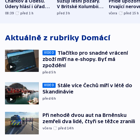
Charkov a Oděsu.
sužují lesní požáry.
Pride upozorň
Údery hlásí i úřady v
V Britské Kolumbii
trvající nerov
Bělgorodu
evakuovali tisíce lidí
společensko
08:39
před 1
h
před 3
h
včera
před 15
h
atmosféru
Aktuálně z rubriky
Domácí
Tlačítko pro snadné vrácení
VIDEO
zboží míří na e-shopy. Byť má
zpoždění
před 5
h
Stále více Čechů míří v létě do
VIDEO
Skandinávie
před 6
h
Při nehodě dvou aut na Brněnsku
zemřeli dva lidé, čtyři se těžce zranili
včera
před 14
h