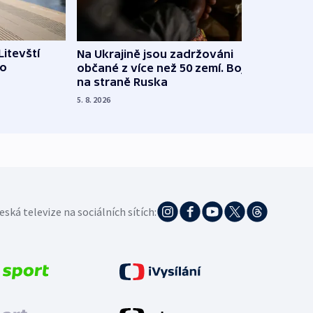
Litevští
Na Ukrajině jsou zadržováni
Španě
 o
občané z více než 50 zemí. Bojovali
dosta
na straně Ruska
4. 8. 20
5. 8. 2026
eská televize na sociálních sítích: