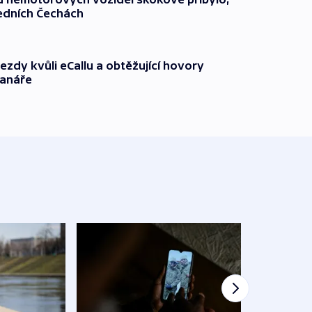
ředních Čechách
ezdy kvůli eCallu a obtěžující hovory
ranáře