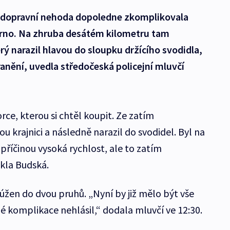
á dopravní nehoda dopoledne zkomplikovala
Brno. Na zhruba desátém kilometru tam
rý narazil hlavou do sloupku držícího svodidla,
ranění, uvedla středočeská policejní mluvčí
ce, kterou si chtěl koupit. Ze zatím
u krajnici a následně narazil do svodidel. Byl na
příčinou vysoká rychlost, ale to zatím
kla Budská.
úžen do dvou pruhů. „Nyní by již mělo být vše
é komplikace nehlásil,“ dodala mluvčí ve 12:30.