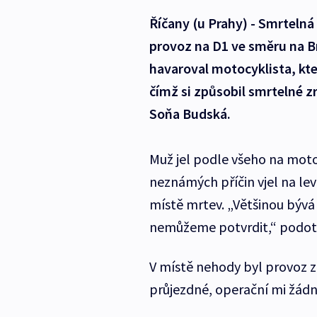
Říčany (u Prahy) - Smrteln
provoz na D1 ve směru na 
havaroval motocyklista, kte
čímž si způsobil smrtelné z
Soňa Budská.
Muž jel podle všeho na motor
neznámých příčin vjel na levo
místě mrtev. „Většinou bývá 
nemůžeme potvrdit,“ podot
V místě nehody byl provoz z
průjezdné, operační mi žádn