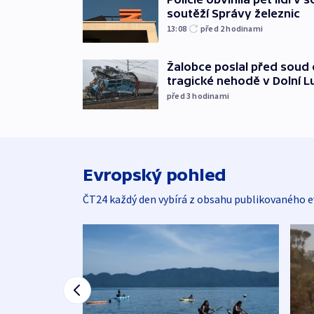
soutěží Správy železnic
13:08
před 2
hodinami
Žalobce poslal před soud d
tragické nehodě v Dolní L
před 3
hodinami
Evropský pohled
ČT24 každý den vybírá z obsahu publikovaného e