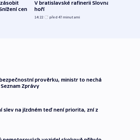
zásobit
V bratislavské rafinerii Slovnaft
Slove
 Snížení cen
hoří
tvrdí
14:22
před 47
minutami
12:27
l bezpečnostní prověrku, ministr to nechá
ší Seznam Zprávy
 slev na jízdném teď není priorita, zní z
čů nemotorových vozidel skokově přibylo,