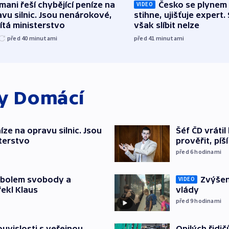
mani řeší chybějící peníze na
Česko se plynem 
VIDEO
vu silnic. Jsou nenárokové,
stihne, ujišťuje expert.
tá ministerstvo
však slíbit nelze
před 40
minutami
před 41
minutami
ky
Domácí
íze na opravu silnic. Jsou
Šéf ČD vráti
terstvo
prověřit, pí
před 6
hodinami
mbolem svobody a
Zvýšení
VIDEO
řekl Klaus
vlády
před 9
hodinami
souvislosti s veřejnou
Opilých řidi