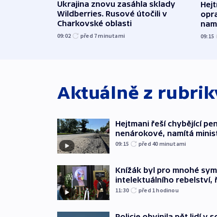
Ukrajina znovu zasáhla sklady
Hejt
Wildberries. Rusové útočili v
opra
Charkovské oblasti
namí
09:02
před 7
minutami
09:15
Aktuálně z rubri
Hejtmani řeší chybějící pen
nenárokové, namítá minis
09:15
před 40
minutami
Knížák byl pro mnohé sy
intelektuálního rebelství, 
11:30
před 1
hodinou
Policie obvinila pět lidí v 