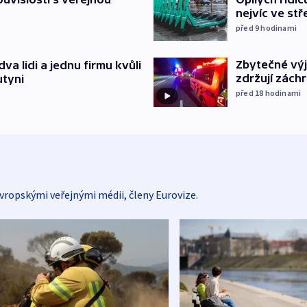
nejvíc ve st
před 9
hodinami
Zbytečné výj
va lidi a jednu firmu kvůli
zdržují zách
utyni
před 18
hodinami
vropskými veřejnými médii, členy Eurovize.