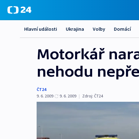
Hlavní události
Ukrajina
Volby
Domácí
Motorkář nara
nehodu nepře
ČT24
9. 6. 2009
9. 6. 2009
|
Zdroj:
ČT24