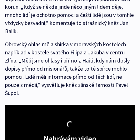
korun. „Když se někde jinde něco jiným lidem děje,
mnoho lidí je ochotno pomoci a čeští lidé jsou v tomhle
vždycky bezvadní,“ komentuje to strašnický kněz Jan
Balík.
Obrovský ohlas měla sbírka v moravských kostelech -
například v kostele svatého Filipa a Jakuba v centru
Zlína. „Měli jsme ohlasy i přímo z Haiti, kdy nám došly
dopisy přímo od misionářů, takže to té sbírce mohlo
pomoci. Lidé měli informace přímo od těch lidí, ne
pouze z médií,“ vysvětluje kněz zlínské farnosti Pavel
Šupol.
Nahrávám video