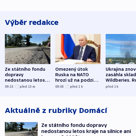
Výběr redakce
Ze státního fondu
Omezený útok
Ukrajina zno
dopravy
Ruska na NATO
zasáhla skla
nedostanou letos
hrozí už na podzim,
Wildberies. 
kraje na silnice ani
varují tajné služby
útočili v Cha
09:15
před 13
m
09:05
před 1
h
před 1
h
korunu, řekl Půta
USA
oblasti
Aktuálně z rubriky
Domácí
Ze státního fondu dopravy
nedostanou letos kraje na silnice ani