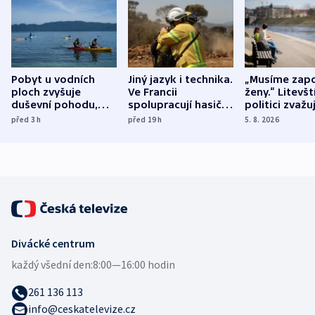
Pobyt u vodních
Jiný jazyk i technika.
„Musíme zapo
ploch zvyšuje
Ve Francii
ženy.“ Litevšt
duševní pohodu,
spolupracují hasiči z
politici zvažuj
ukázala
různých zemí
dohodu o
před 3
h
před 19
h
5. 8. 2026
mezinárodní studie
demografii
Divácké centrum
každý všední den:
8:00—16:00 hodin
261 136 113
info@ceskatelevize.cz