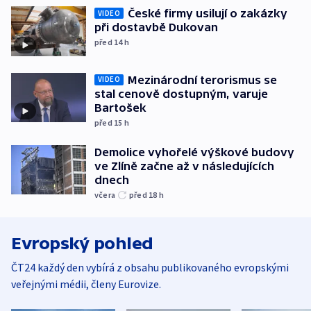
České firmy usilují o zakázky
VIDEO
při dostavbě Dukovan
před 14
h
Mezinárodní terorismus se
VIDEO
stal cenově dostupným, varuje
Bartošek
před 15
h
Demolice vyhořelé výškové budovy
ve Zlíně začne až v následujících
dnech
včera
před 18
h
Evropský pohled
ČT24 každý den vybírá z obsahu publikovaného evropskými
veřejnými médii, členy Eurovize.