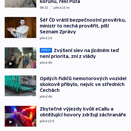
korunu, řekl Půta
09:15
před 13
m
Šéf ČD vrátil bezpečnostní prověrku,
ministr to nechá prověřit, píší
Seznam Zprávy
před 1
h
Zvýšení slev na jízdném teď
VIDEO
není priorita, zní z vlády
před 4
h
Opilých řidičů nemotorových vozidel
skokově přibylo, nejvíc ve středních
Čechách
před 4
h
Zbytečné výjezdy kvůli eCallu a
obtěžující hovory zdržují záchranáře
před 13
h