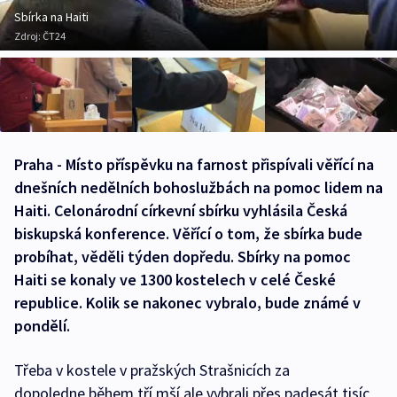
Sbírka na Haiti
Zdroj:
ČT24
Praha - Místo příspěvku na farnost přispívali věřící na
dnešních nedělních bohoslužbách na pomoc lidem na
Haiti. Celonárodní církevní sbírku vyhlásila Česká
biskupská konference. Věřící o tom, že sbírka bude
probíhat, věděli týden dopředu. Sbírky na pomoc
Haiti se konaly ve 1300 kostelech v celé České
republice. Kolik se nakonec vybralo, bude známé v
pondělí.
Třeba v kostele v pražských Strašnicích za
dopoledne během tří mší ale vybrali přes padesát tisíc