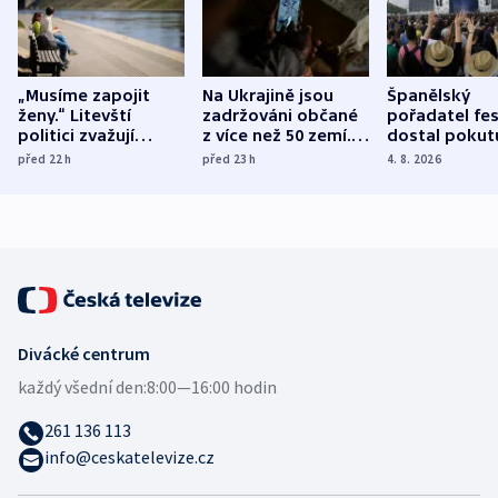
„Musíme zapojit
Na Ukrajině jsou
Španělský
ženy.“ Litevští
zadržováni občané
pořadatel fes
politici zvažují
z více než 50 zemí.
dostal pokut
dohodu o
Bojovali na straně
nekalé prakti
před 22
h
před 23
h
4. 8. 2026
demografii
Ruska
Divácké centrum
každý všední den:
8:00—16:00 hodin
261 136 113
info@ceskatelevize.cz