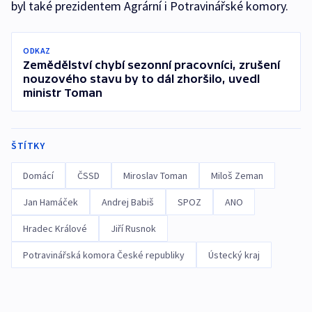
byl také prezidentem Agrární i Potravinářské komory.
ODKAZ
Zemědělství chybí sezonní pracovníci, zrušení
nouzového stavu by to dál zhoršilo, uvedl
ministr Toman
ŠTÍTKY
Domácí
ČSSD
Miroslav Toman
Miloš Zeman
Jan Hamáček
Andrej Babiš
SPOZ
ANO
Hradec Králové
Jiří Rusnok
Potravinářská komora České republiky
Ústecký kraj