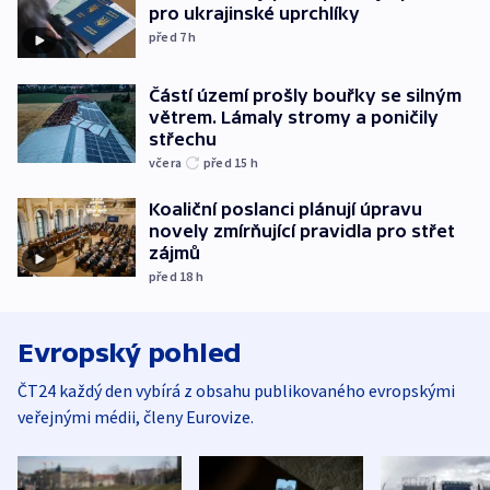
pro ukrajinské uprchlíky
před 7
h
Částí území prošly bouřky se silným
větrem. Lámaly stromy a poničily
střechu
včera
před 15
h
Koaliční poslanci plánují úpravu
novely zmírňující pravidla pro střet
zájmů
před 18
h
Evropský pohled
ČT24 každý den vybírá z obsahu publikovaného evropskými
veřejnými médii, členy Eurovize.