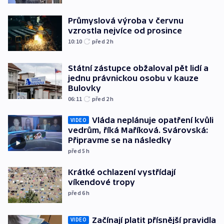
Průmyslová výroba v červnu
vzrostla nejvíce od prosince
10:10
před 2
h
Státní zástupce obžaloval pět lidí a
jednu právnickou osobu v kauze
Bulovky
06:11
před 2
h
Vláda neplánuje opatření kvůli
VIDEO
vedrům, říká Maříková. Svárovská:
Připravme se na následky
před 5
h
Krátké ochlazení vystřídají
víkendové tropy
před 6
h
Začínají platit přísnější pravidla
VIDEO