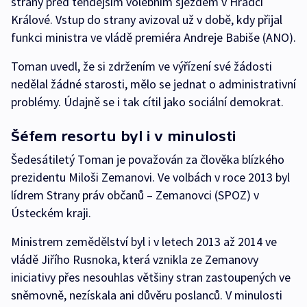
strany před tehdejším volebním sjezdem v Hradci
Králové. Vstup do strany avizoval už v době, kdy přijal
funkci ministra ve vládě premiéra Andreje Babiše (ANO).
Toman uvedl, že si zdržením ve výřízení své žádosti
nedělal žádné starosti, mělo se jednat o administrativní
problémy. Údajně se i tak cítil jako sociální demokrat.
Šéfem resortu byl i v minulosti
Šedesátiletý Toman je považován za člověka blízkého
prezidentu Miloši Zemanovi. Ve volbách v roce 2013 byl
lídrem Strany práv občanů – Zemanovci (SPOZ) v
Ústeckém kraji.
Ministrem zemědělství byl i v letech 2013 až 2014 ve
vládě Jiřího Rusnoka, která vznikla ze Zemanovy
iniciativy přes nesouhlas většiny stran zastoupených ve
sněmovně, nezískala ani důvěru poslanců. V minulosti