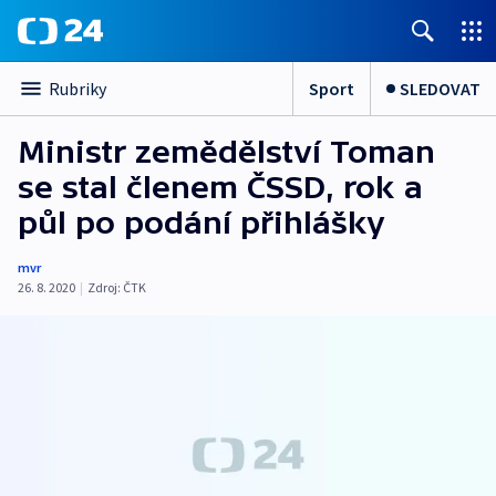
Sport
SLEDOVAT
Rubriky
Ministr zemědělství Toman
se stal členem ČSSD, rok a
půl po podání přihlášky
mvr
26. 8. 2020
|
Zdroj:
ČTK