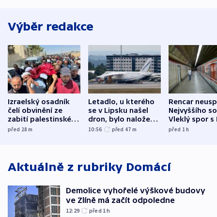
Výběr redakce
Izraelský osadník
Letadlo, u kterého
Rencar neusp
čelí obvinění ze
se v Lipsku našel
Nejvyššího s
zabití palestinského
dron, bylo naložené
Vleklý spor s
aktivisty
municí, píší média
reklamní plo
před 28
m
10:56
před 47
m
před 1
h
končí
Aktuálně z rubriky
Domácí
Demolice vyhořelé výškové budovy
ve Zlíně má začít odpoledne
12:29
před 1
h