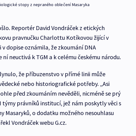
biologické stopy z nepraného oblečení Masaryka
šlo. Reportér David Vondráček z etických
vu pravnučku Charlottu Kotíkovou žijící v
ci v dopise oznámila, že zkoumání DNA
le ní neuctivá k TGM a k celému českému národu.
lynulo, že příbuzenstvo v přímé linii může
ědecké nebo historiografické potřeby. „Asi
 tohle před zkoumáním nevěděli, nicméně se prý
 týmy právníků institucí, jež nám poskytly věci s
y Masaryků, o dodatku možného nesouhlasu
“ řekl Vondráček webu G.cz.