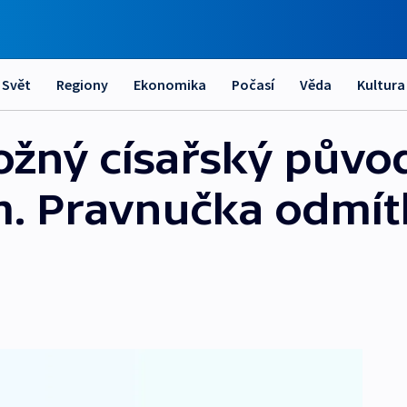
Svět
Regiony
Ekonomika
Počasí
Věda
Kultura
žný císařský původ
m. Pravnučka odmítl