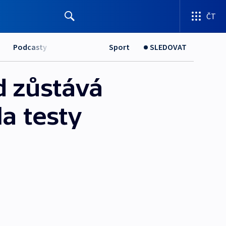
ČT
Podcasty
Sport
SLEDOVAT
 zůstává
a testy