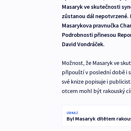
Masaryk ve skutečnosti syne
zůstanou dál nepotvrzené.
Masarykova pravnučka Charl
Podrobnosti přinesou Report
David Vondráček.
Možnost, že Masaryk ve sku
připouští v poslední době i 
své knize popisuje i publicis
otcem mohl být rakouský císa
ODKAZ
Byl Masaryk dítětem rakou