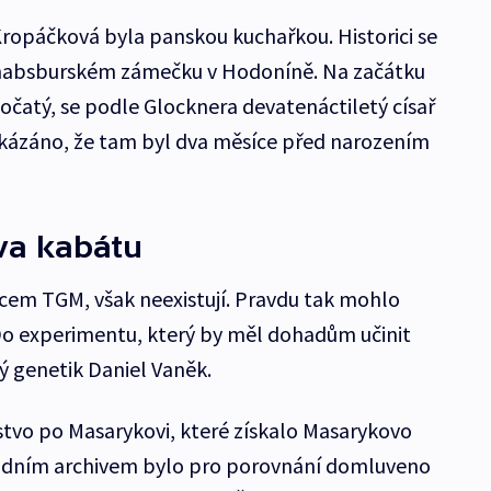
ropáčková byla panskou kuchařkou. Historici se
 habsburském zámečku v Hodoníně. Na začátku
očatý, se podle Glocknera devatenáctiletý císař
okázáno, že tam byl dva měsíce před narozením
va kabátu
otcem TGM, však neexistují. Pravdu tak mohlo
Do experimentu, který by měl dohadům učinit
ý genetik Daniel Vaněk.
tvo po Masarykovi, které získalo Masarykovo
dním archivem bylo pro porovnání domluveno