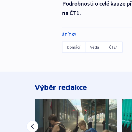
Podrobnosti o celé kauze př
na ČT1.
ŠTÍTKY
Domácí
Věda
ČT24
Výběr redakce