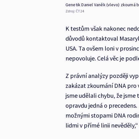
Genetik Daniel Vaněk (vlevo) zkoumá 
Zdroj:
ČT24
K testům však nakonec nedo
důvodů kontaktoval Masaryko
USA. Ta ovšem loni v prosin
nepovoluje. Celá věc je pod
Z právní analýzy později vyp
zakázat zkoumání DNA pro v
jsme udělali chybu, že jsme
opravdu jedná o precedens. I
možnými stopami DNA rodin
lidmi v přímé linii nevěděly,