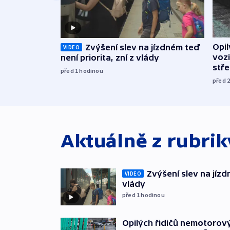
Opi
Zvýšení slev na jízdném teď
VIDEO
vozi
není priorita, zní z vlády
stř
před 1
hodinou
před 
Aktuálně z rubri
Zvýšení slev na jízdn
VIDEO
vlády
před 1
hodinou
Opilých řidičů nemotorový