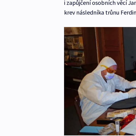
i zapůjčení osobních věcí Ja
krev následníka trůnu Ferdi