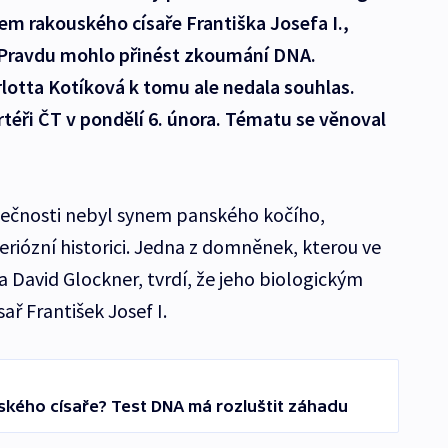
m rakouského císaře Františka Josefa I.,
 Pravdu mohlo přinést zkoumání DNA.
otta Kotíková k tomu ale nedala souhlas.
éři ČT v pondělí 6. února. Tématu se věnoval
tečnosti nebyl synem panského kočího,
seriózní historici. Jedna z domněnek, kterou ve
ta David Glockner, tvrdí, že jeho biologickým
ř František Josef I.
ského císaře? Test DNA má rozluštit záhadu