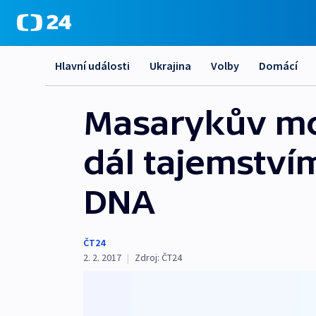
Hlavní události
Ukrajina
Volby
Domácí
Masarykův mo
dál tajemství
DNA
ČT24
2. 2. 2017
|
Zdroj:
ČT24