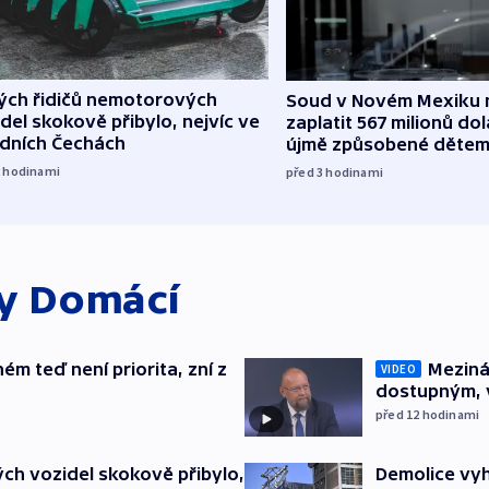
lých řidičů nemotorových
Soud v Novém Mexiku n
del skokově přibylo, nejvíc ve
zaplatit 567 milionů dol
edních Čechách
újmě způsobené děte
2
hodinami
před 3
hodinami
ky
Domácí
ém teď není priorita, zní z
Meziná
VIDEO
dostupným, 
před 12
hodinami
ch vozidel skokově přibylo,
Demolice vyh