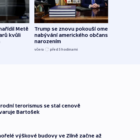
ařídil Metě
Trump se znovu pokouší omezit
Veden
arů kvůli
nabývání amerického občanství
podpo
m
narozením
bojk
včera
před 5
hodinami
včera
rodní terorismus se stal cenově
varuje Bartošek
ořelé výškové budovy ve Zlíně začne až