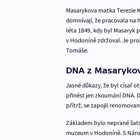
Masarykova matka Terezie K
domnívají, že pracovala na
léta 1849, kdy byl Masaryk p
v Hodoníně zdržoval. Je pr
Tomáše.
DNA z Masaryko
Jasné důkazy, že byl císař 
přinést jen zkoumání DNA. 
přítrž, se zapojil renomovan
Základem bylo neprané šats
muzeum v Hodoníně. S Náro