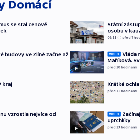
ky
Domácí
mus se stal cenově
Státní zástup
šek
osobu v kau
06:11
před 7
ho
Vláda 
é budovy ve Zlíně začne až
VIDEO
Maříková. Sv
před 10
hodinami
 kraj
Krátké ochla
před 11
hodinami
nu vzrostla nejvíce od
Začínaj
VIDEO
uprchlíky
před 13
hodinami