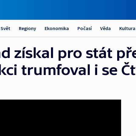
Svět
Regiony
Ekonomika
Počasí
Věda
Kultura
 získal pro stát př
kci trumfoval i se Č