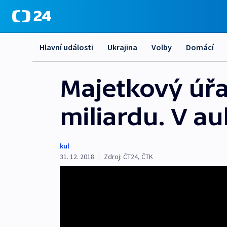
Hlavní události
Ukrajina
Volby
Domácí
Majetkový úřad
miliardu. V au
kul
31. 12. 2018
|
Zdroj:
ČT24
,
ČTK