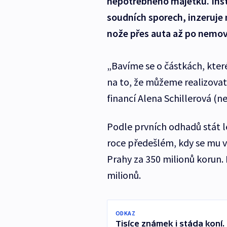
nepotřebného majetku. Insti
soudních sporech, inzeruje
nože přes auta až po nemov
„Bavíme se o částkách, které
na to, že můžeme realizovat 
financí Alena Schillerová (ne
Podle prvních odhadů stát le
roce předešlém, kdy se mu v
Prahy za 350 milionů korun.
milionů.
ODKAZ
Tisíce známek i stáda koní