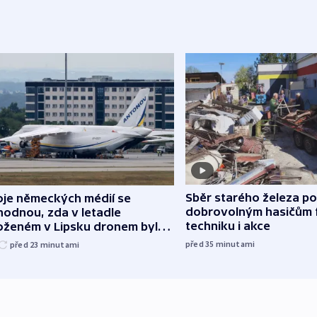
Sběr starého železa p
oje německých médií se
dobrovolným hasičům 
hodnou, zda v letadle
techniku i akce
oženém v Lipsku dronem byla
ice
před 35
minutami
před 23
minutami