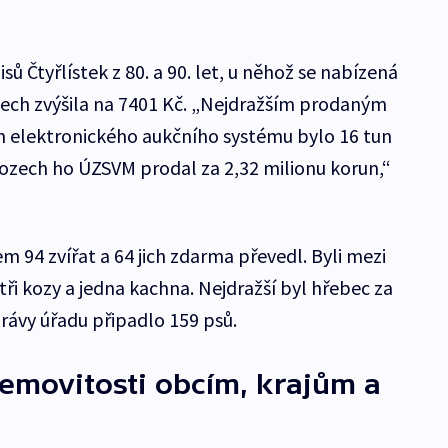
ů Čtyřlístek z 80. a 90. let, u něhož se nabízená
zech zvýšila na 7401 Kč. „Nejdražším prodaným
elektronického aukčního systému bylo 16 tun
ozech ho ÚZSVM prodal za 2,32 milionu korun,“
m 94 zvířat a 64 jich zdarma převedl. Byli mezi
 tři kozy a jedna kachna. Nejdražší byl hřebec za
právy úřadu připadlo 159 psů.
nemovitosti obcím, krajům a