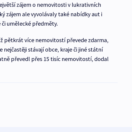
jvětší zájem o nemovitosti v lukrativních
lký zájem ale vyvolávaly také nabídky aut i
 či umělecké předměty.
ž pětkrát více nemovitostí převede zdarma,
nejčastěji stávají obce, kraje či jiné státní
atně převedl přes 15 tisíc nemovitostí, dodal