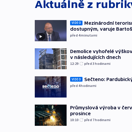
Aktuálně z rubri
Mezinárodní teroris
VIDEO
dostupným, varuje Barto
před 4
minutami
Demolice vyhořelé výškov
v následujících dnech
12:29
před 3
hodinami
Sečteno: Pardubický
VIDEO
před 4
hodinami
Průmyslová výroba v červ
prosince
10:10
před 7
hodinami