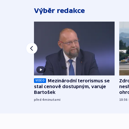
Výběr redakce
Mezinárodní terorismus se
Zdr
VIDEO
stal cenově dostupným, varuje
nes
Bartošek
ohr
mun
před 4
minutami
10:56