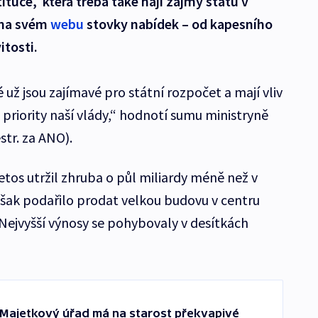
tuce, která třeba také hájí zájmy státu v
 na svém
webu
stovky nabídek – od kapesního
itosti.
 už jsou zajímavé pro státní rozpočet a mají vliv
priority naší vlády,“ hodnotí sumu ministryně
str. za ANO).
tos utržil zhruba o půl miliardy méně než v
šak podařilo prodat velkou budovu v centru
 Nejvyšší výnosy se pohybovaly v desítkách
. Majetkový úřad má na starost překvapivé