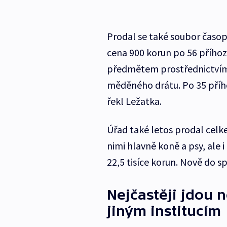
Prodal se také soubor časopis
cena 900 korun po 56 přího
předmětem prostřednictvím 
měděného drátu. Po 35 příh
řekl Ležatka.
Úřad také letos prodal celke
nimi hlavně koně a psy, ale i
22,5 tisíce korun. Nově do s
Nejčastěji jdou 
jiným institucím