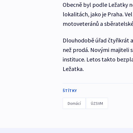
Obecně byl podle Ležatky ne
lokalitách, jako je Praha. Ve
motoveteránů a sběratelské
Dlouhodobě úřad čtyřikrát a
než prodá. Novými majiteli se 
instituce. Letos takto bezpl
Ležatka.
ŠTÍTKY
Domácí
ÚZSVM