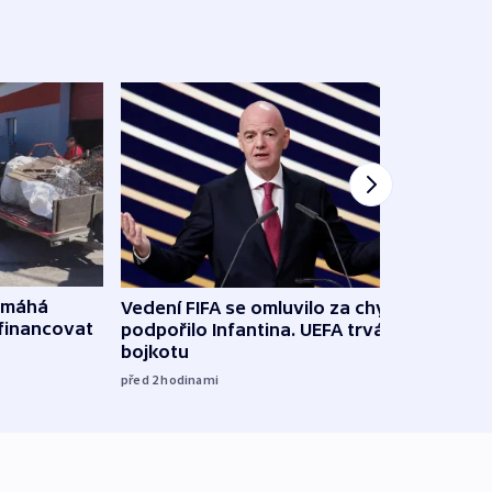
omáhá
Vedení FIFA se omluvilo za chyby a
Od M
financovat
podpořilo Infantina. UEFA trvá na
horká
bojkotu
klima
před 2
hodinami
před 2