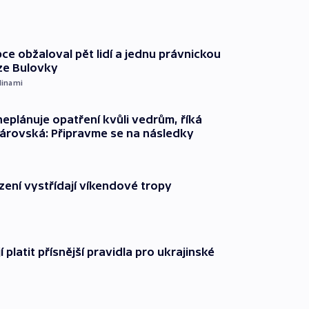
ce obžaloval pět lidí a jednu právnickou
ze Bulovky
dinami
neplánuje opatření kvůli vedrům, říká
árovská: Připravme se na následky
zení vystřídají víkendové tropy
í platit přísnější pravidla pro ukrajinské