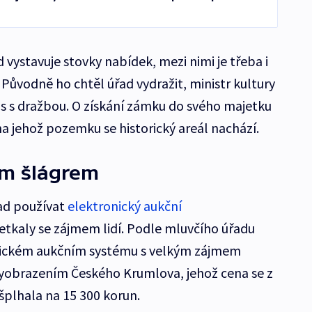
vystavuje stovky nabídek, mezi nimi je třeba i
Původně ho chtěl úřad vydražit, ministr kultury
s s dražbou. O získání zámku do svého majetku
na jehož pozemku se historický areál nachází.
ím šlágrem
řad používat
elektronický aukční
etkaly se zájmem lidí. Podle mluvčího úřadu
nickém aukčním systému s velkým zájmem
s vyobrazením Českého Krumlova, jehož cena se z
šplhala na 15 300 korun.