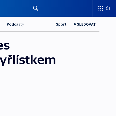
ČT
Podcasty
Sport
SLEDOVAT
es
tyřlístkem