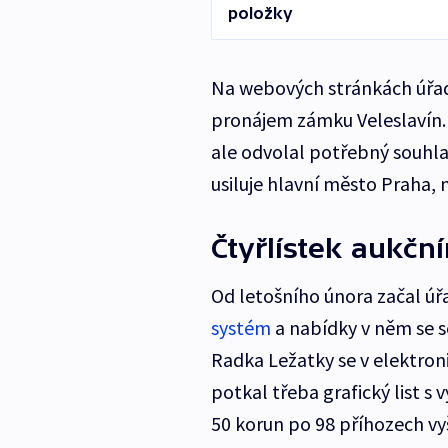
položky
Na webových stránkách úřad 
pronájem zámku Veleslavín. 
ale odvolal potřebný souhla
usiluje hlavní město Praha, 
Čtyřlístek aukčn
Od letošního února začal ú
systém
a nabídky v něm se s
Radka Ležatky se v elektro
potkal třeba grafický list 
50 korun po 98 příhozech vy