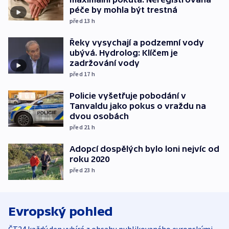
péče by mohla být trestná
před 13
h
Řeky vysychají a podzemní vody
ubývá. Hydrolog: Klíčem je
zadržování vody
před 17
h
Policie vyšetřuje pobodání v
Tanvaldu jako pokus o vraždu na
dvou osobách
před 21
h
Adopcí dospělých bylo loni nejvíc od
roku 2020
před 23
h
Evropský pohled