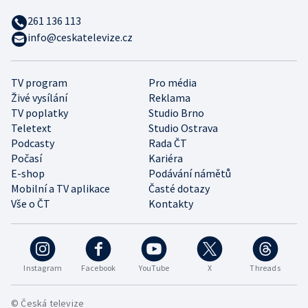
261 136 113
info@ceskatelevize.cz
TV program
Pro média
Živé vysílání
Reklama
TV poplatky
Studio Brno
Teletext
Studio Ostrava
Podcasty
Rada ČT
Počasí
Kariéra
E-shop
Podávání námětů
Mobilní a TV aplikace
Časté dotazy
Vše o ČT
Kontakty
Instagram
Facebook
YouTube
X
Threads
© Česká televize