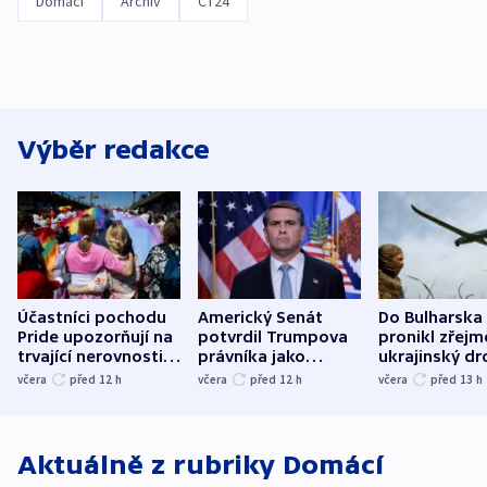
Domácí
Archiv
ČT24
Výběr redakce
Účastníci pochodu
Americký Senát
Do Bulharska
Pride upozorňují na
potvrdil Trumpova
pronikl zřejm
trvající nerovnosti i
právníka jako
ukrajinský dr
společenskou
ministra
explodoval k
včera
před 12
h
včera
před 12
h
včera
před 13
h
atmosféru
spravedlnosti
od plynovod
Aktuálně z rubriky
Domácí