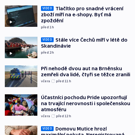
Tlačítko pro snadné vrácení
VIDEO
zboží míří na e-shopy. Byť má
zpoždění
před 1
h
Stále více Čechů míří v létě do
VIDEO
Skandinávie
před 2
h
Při nehodě dvou aut na Brněnsku
zemřeli dva lidé, čtyři se těžce zranili
včera
před 11
h
Účastníci pochodu Pride upozorňují
na trvající nerovnosti i společenskou
atmosféru
včera
před 12
h
Domovu Mutice hrozí
VIDEO
maximální pokuta. Neregistrovaná