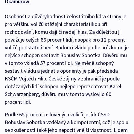
Okamurovi.
Osobnost a důvěryhodnost celostátního lídra strany je
pro většinu voličů stěžejní charakteristikou při
rozhodování, komu dají či nedají hlas. Za důležitou ji
považuje celých 86 procent lidí, naopak pro 12 procent
voličů podstatná není. Budoucí vládu podle průzkumu je
nejvíce schopen sestavit Bohuslav Sobotka. Důvěru mu
v tomto vkládá 57 procent lidí. Nejméně schopný
sestavit vládu a jednat s oponenty je pak předseda
KSČM Vojtěch Filip. České zájmy v zahraničí je podle
dotázaných lidí schopen nejlépe reprezentovat Karel
Schwarzenberg, důvěru mu v tomto vyslovilo 60
procent lidí.
Podle 65 procent oslovených voličů je lídr ČSSD
Bohuslav Sobotka vzdělaný a kompetentní, což je spolu
se zkušeností také jeho nepozitivnější vlastnost. Lidem