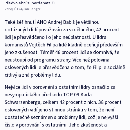
Předvolební superdebata ČT
Zdroj:
ČT24/Jan Langer
Také šéf hnutí ANO Andrej Babiš je většinou
dotázaných lidí považován za vzdělaného, 42 procent
lidí je přesvědčeno i o jeho neúplatnosti. U lídra
komunistů Vojtěch Filipa lidé kladně oceňují především
jeho zkušenost. Téměř 46 procent lidí se domnívá, že
neustoupí od programu strany. Více než polovina
oslovených lidí je přesvědčena o tom, že Filip je sociálně
citlivý a zná problémy lidu.
Nejvíce lidí v porovnání s ostatními lídry označilo za
nesympatického předsedu TOP 09 Karla
Schwarzenberga, celkem 42 procent z nich. 38 procent
oslovených vidí jeho stinnou stránku v tom, že není
dostatečně seznámen s problémy lidí, což je nejvyšší
číslo v porovnání s ostatními. Jeho zkušenost a