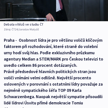
Debata vítězů ve studiu ČT
Zdroj:
ČT24/Jaroslav Matyáš
Praha - Osobnost lídra je pro většinu voličů klíčovým
faktorem při rozhodování, které straně do volební
urny hodí svůj hlas. Podle exkluzivního průzkumu
agentury Median a STEM/MARK pro Českou televizi to
uvedlo celkem 86 procent dotázaných.
Právě předsedové hlavních politických stran jsou
voliči vnímáni velmi odlišně. Největší procento
oslovených v porovnání s ostatními lídry považuje za
nejméně sympatického šéfa TOP 09 Karla
Schwarzenbega. Naopak největší sympatie přisoudili
lidé lídrovi Úsvitu přímé demokracie Tomiu