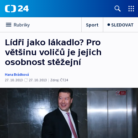
Sport
SLEDOVAT
Rubriky
Lídři jako lákadlo? Pro
většinu voličů je jejich
osobnost stěžejní
Hana Brádková
27. 10. 2013
27. 10. 2013
|
Zdroj:
ČT24