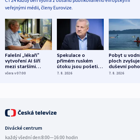
ČT24 každý den vybírá z obsahu publikovaného evropskými
veřejnými médii, členy Eurovize.
Falešní „lékaři“
Spekulace o
Pobyt u vodn
vytvoření AI šíří
přímém ruském
ploch zvyšuje
mezi staršími
útoku jsou pošetilé,
duševní poho
Poláky nebezpečné
míní estonský
ukázala
včera v 07:00
7. 8. 2026
7. 8. 2026
zdravotní rady
bezpečnostní
mezinárodní 
expert
Divácké centrum
každý všední den:
8:00—16:00 hodin