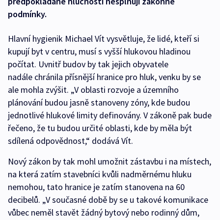
předpokládané hlučnosti nesplňují zákonné
podmínky.
Hlavní hygienik Michael Vít vysvětluje, že lidé, kteří si
kupují byt v centru, musí s vyšší hlukovou hladinou
počítat. Uvnitř budov by tak jejich obyvatele
nadále chránila přísnější hranice pro hluk, venku by se
ale mohla zvýšit. „V oblasti rozvoje a územního
plánování budou jasně stanoveny zóny, kde budou
jednotlivé hlukové limity definovány. V zákoně pak bude
řečeno, že tu budou určité oblasti, kde by měla být
sdílená odpovědnost,“ dodává Vít.
Nový zákon by tak mohl umožnit zástavbu i na místech,
na která zatím stavebníci kvůli nadměrnému hluku
nemohou, tato hranice je zatím stanovena na 60
decibelů. „V současné době by se u takové komunikace
vůbec neměl stavět žádný bytový nebo rodinný dům,