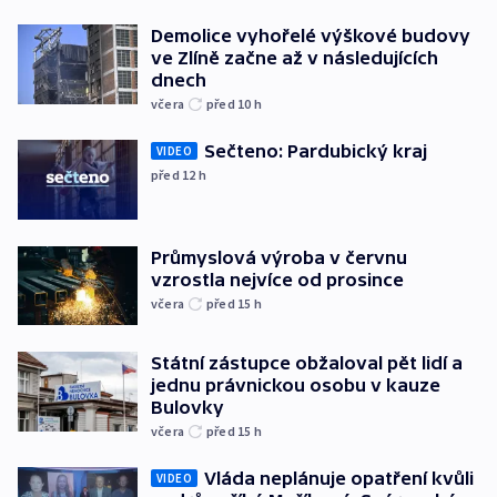
Demolice vyhořelé výškové budovy
ve Zlíně začne až v následujících
dnech
včera
před 10
h
Sečteno: Pardubický kraj
VIDEO
před 12
h
Průmyslová výroba v červnu
vzrostla nejvíce od prosince
včera
před 15
h
Státní zástupce obžaloval pět lidí a
jednu právnickou osobu v kauze
Bulovky
včera
před 15
h
Vláda neplánuje opatření kvůli
VIDEO