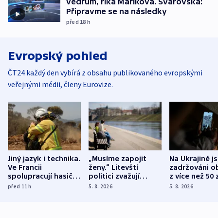
vedrům, říká Maříková. Svárovská:
Připravme se na následky
před 18
h
Evropský pohled
ČT24 každý den vybírá z obsahu publikovaného evropskými
veřejnými médii, členy Eurovize.
Jiný jazyk i technika.
„Musíme zapojit
Na Ukrajině j
Ve Francii
ženy.“ Litevští
zadržováni o
spolupracují hasiči z
politici zvažují
z více než 50 
různých zemí
dohodu o
Bojovali na s
před 11
h
5. 8. 2026
5. 8. 2026
demografii
Ruska