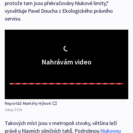
protože tam jsou překračovány hlukové limity,“
vysvětluje Pavel Doucha z Ekologického právního
servisu.
Nahrávám video
Reportáž Markéty Hýlové
Zdroj:
ČT24
Takových míst jsou v metropoli stovky, většina leží
právě u hlavních silničních tahů. Podrobnou
hlukovou