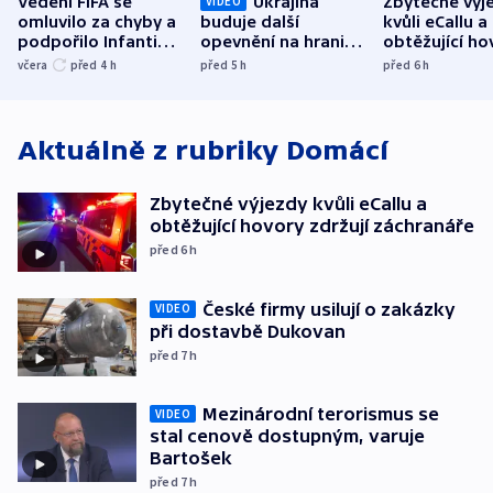
Vedení FIFA se
Ukrajina
Zbytečné výj
VIDEO
omluvilo za chyby a
buduje další
kvůli eCallu a
podpořilo Infantina.
opevnění na hranici
obtěžující ho
UEFA trvá na
s Běloruskem
zdržují záchr
včera
před 4
h
před 5
h
před 6
h
bojkotu
Aktuálně z rubriky
Domácí
Zbytečné výjezdy kvůli eCallu a
obtěžující hovory zdržují záchranáře
před 6
h
České firmy usilují o zakázky
VIDEO
při dostavbě Dukovan
před 7
h
Mezinárodní terorismus se
VIDEO
stal cenově dostupným, varuje
Bartošek
před 7
h