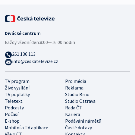
Divácké centrum
každý všední den:
8:00—16:00 hodin
261 136 113
info@ceskatelevize.cz
TV program
Pro média
Živé vysílání
Reklama
TV poplatky
Studio Brno
Teletext
Studio Ostrava
Podcasty
Rada ČT
Počasí
Kariéra
E-shop
Podávání námětů
Mobilní a TV aplikace
Časté dotazy
Vše o ČT
Kontakty