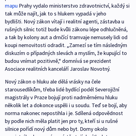
mapu
Prahy vydalo ministerstvo zdravotnictví, každý si
tak může najít, jak to s hlukem vypadá v jeho
bydlišti. Nový zákon vítají i realitní agenti, zástavba u
rušných silnic totiž bude kvůli zákonu lépe odhlučněná,
a tak by kolony aut a drnčící tramvaje nemusely lidi od
koupi nemovitosti odradit. „Zamezí se tím následným
diskuzím o případných slevách a myslím, že kupující to
budou vnímat pozitivně,“ domnívá se prezident
Asociace realitních kanceláří Jaroslav Novotný.
Nový zákon o hluku ale dělá vrásky na čele
starousedlíkům, třeba lidé bydlící podél Severojižní
magistrály v Praze bojují proti nadměrnému hluku
několik let a dokonce uspěli i u soudu. Teď se bojí, aby
norma nakonec nepostihla i je. Sdílená odpovědnost
by podle nich měla platit jen pro ty, kteří si u rušné
silnice pořídí nový dům nebo byt. Domy okolo