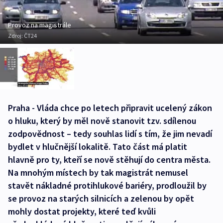
Provoz na magistrále
Zdroj:
ČT24
Praha - Vláda chce po letech připravit ucelený zákon
o hluku, který by měl nově stanovit tzv. sdílenou
zodpovědnost – tedy souhlas lidí s tím, že jim nevadí
bydlet v hlučnější lokalitě. Tato část má platit
hlavně pro ty, kteří se nově stěhují do centra města.
Na mnohým místech by tak magistrát nemusel
stavět nákladné protihlukové bariéry, prodloužil by
se provoz na starých silnicích a zelenou by opět
mohly dostat projekty, které teď kvůli