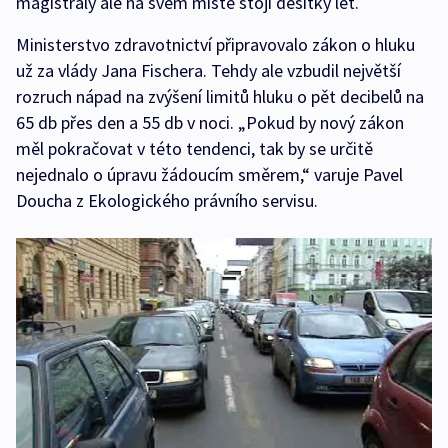
magistrály ale na svém místě stojí desítky let.
Ministerstvo zdravotnictví připravovalo zákon o hluku
už za vlády Jana Fischera. Tehdy ale vzbudil největší
rozruch nápad na zvýšení limitů hluku o pět decibelů na
65 db přes den a 55 db v noci. „Pokud by nový zákon
měl pokračovat v této tendenci, tak by se určitě
nejednalo o úpravu žádoucím směrem,“ varuje Pavel
Doucha z Ekologického právního servisu.