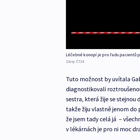
Léčebné konopí je pro řadu pacientů př
Zdroj:
ČT24
Tuto možnost by uvítala Gab
diagnostikovali roztroušenou 
sestra, která žije se stejno
takže žiju vlastně jenom do 
že jsem tady celá já – všec
v lékárnách je pro ni moc dra