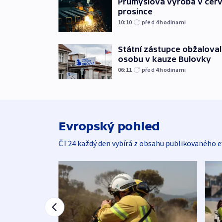
Průmyslová výroba v červ
prosince
10:10
před 4
hodinami
Státní zástupce obžaloval 
osobu v kauze Bulovky
06:11
před 4
hodinami
Evropský pohled
ČT24 každý den vybírá z obsahu publikovaného e