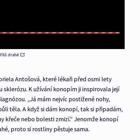
íliš drahé
riela Antošová, které lékaři před osmi lety
sklerózu. K užívání konopím ji inspirovala její
u diagnózou. „Já mám nejvíc postižené nohy,
půli těla. A když si dám konopí, tak si připadám,
hny křeče nebo bolesti zmizí.“ Jenomže konopí
hé, proto si rostliny pěstuje sama.