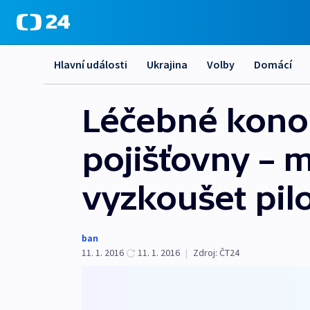
Hlavní události
Ukrajina
Volby
Domácí
Léčebné konop
pojišťovny – m
vyzkoušet pilo
ban
11. 1. 2016
11. 1. 2016
|
Zdroj:
ČT24