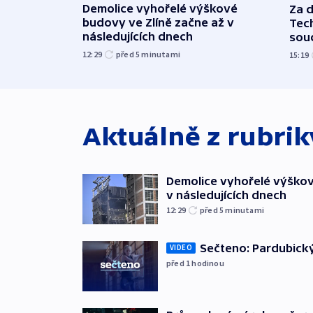
Demolice vyhořelé výškové
Za 
budovy ve Zlíně začne až v
Tec
následujících dnech
sou
12:29
před 5
minutami
15:19
Aktuálně z rubri
Demolice vyhořelé výškov
v následujících dnech
12:29
před 5
minutami
Sečteno: Pardubický
VIDEO
před 1
hodinou