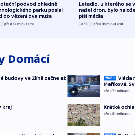
dotační podvod ohledně
Letadlo, u kterého se 
hnologického parku poslal
našel dron, bylo nalož
d do vězení dva muže
píší média
před 35
minutami
10:56
před 44
minutami
ky
Domácí
é budovy ve Zlíně začne až
Vláda 
VIDEO
Maříková. Sv
před 7
hodinami
 kraj
Krátké ochla
před 8
hodinami