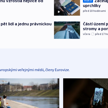
nu vzrostla nejvíce od
Začínaj
VIDEO
uprchlíky
před 10
hodinami
pět lidí a jednu právnickou
Částí území 
stromy a pon
včera
před 17
h
vropskými veřejnými médii, členy Eurovize.