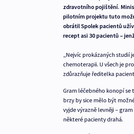
zdravotního pojištění. Min
pilotním projektu tuto možn
obrátil Spolek pacientů uží
recept asi 30 pacientů – jen
„Nejvíc prokázaných studií j
chemoterapii. U všech je pr
zdůrazňuje ředitelka pacie
Gram léčebného konopí se t
brzy by sice mělo být možn
vyjde výrazně levněji – gram
některé pacienty drahá.