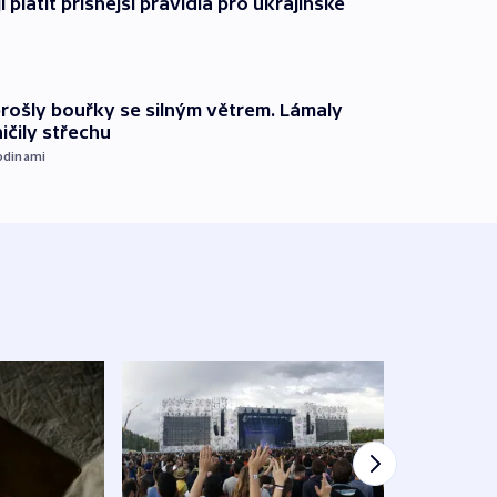
í platit přísnější pravidla pro ukrajinské
prošly bouřky se silným větrem. Lámaly
ičily střechu
odinami