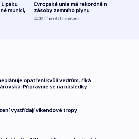
v Lipsku
Evropská unie má rekordně nízké
V Rus
ené municí,
zásoby zemního plynu
Ukraj
11:23
před 51
minutami
08:52
neplánuje opatření kvůli vedrům, říká
árovská: Připravme se na následky
zení vystřídají víkendové tropy