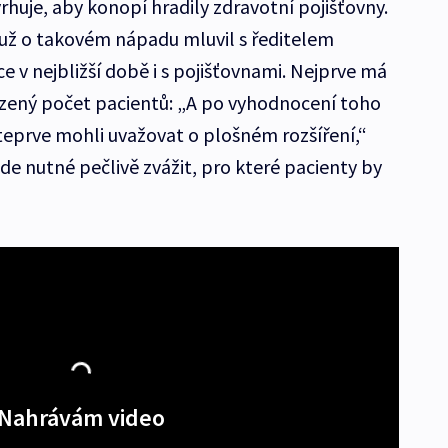
huje, aby konopí hradily zdravotní pojišťovny.
už o takovém nápadu mluvil s ředitelem
e v nejbližší době i s pojišťovnami. Nejprve má
mezený počet pacientů: „A po vyhodnocení toho
eprve mohli uvažovat o plošném rozšíření,“
de nutné pečlivě zvážit, pro které pacienty by
Nahrávám video