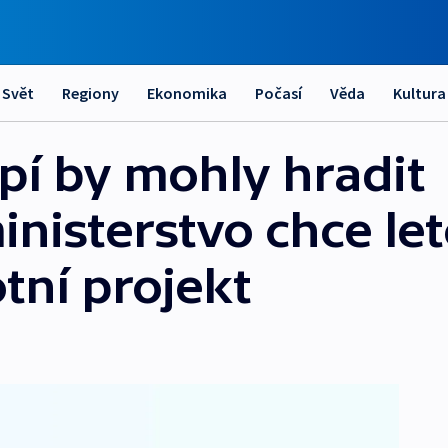
Svět
Regiony
Ekonomika
Počasí
Věda
Kultura
í by mohly hradit
inisterstvo chce le
tní projekt