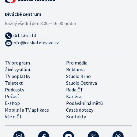
Divácké centrum
každý všední den:
8:00—16:00 hodin
261 136 113
info@ceskatelevize.cz
TV program
Pro média
Živé vysílání
Reklama
TV poplatky
Studio Brno
Teletext
Studio Ostrava
Podcasty
Rada ČT
Počasí
Kariéra
E-shop
Podávání námětů
Mobilní a TV aplikace
Časté dotazy
Vše o ČT
Kontakty