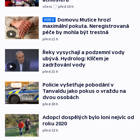
včera
před 10
h
Domovu Mutice hrozí
VIDEO
maximální pokuta. Neregistrovaná
péče by mohla být trestná
před 11
h
Řeky vysychají a podzemní vody
ubývá. Hydrolog: Klíčem je
zadržování vody
před 15
h
Policie vyšetřuje pobodání v
Tanvaldu jako pokus o vraždu na
dvou osobách
před 20
h
Adopcí dospělých bylo loni nejvíc od
roku 2020
před 22
h