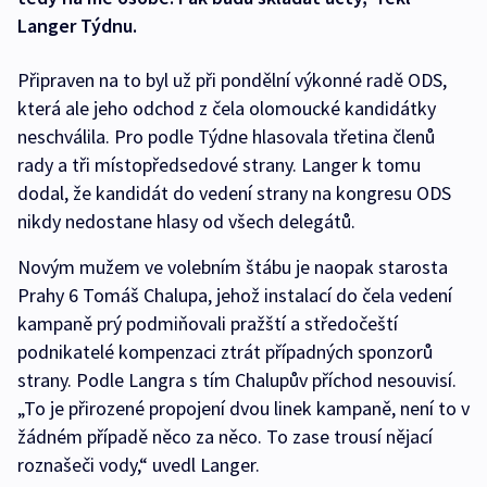
Langer Týdnu.
Připraven na to byl už při pondělní výkonné radě ODS,
která ale jeho odchod z čela olomoucké kandidátky
neschválila. Pro podle Týdne hlasovala třetina členů
rady a tři místopředsedové strany. Langer k tomu
dodal, že kandidát do vedení strany na kongresu ODS
nikdy nedostane hlasy od všech delegátů.
Novým mužem ve volebním štábu je naopak starosta
Prahy 6 Tomáš Chalupa, jehož instalací do čela vedení
kampaně prý podmiňovali pražští a středočeští
podnikatelé kompenzaci ztrát případných sponzorů
strany. Podle Langra s tím Chalupův příchod nesouvisí.
„To je přirozené propojení dvou linek kampaně, není to v
žádném případě něco za něco. To zase trousí nějací
roznašeči vody,“ uvedl Langer.