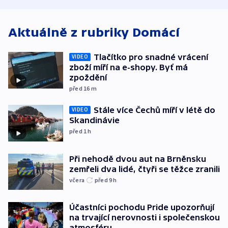
atmosféru
spravedlnosti
od plynovod
Aktuálně z rubriky
Domácí
Tlačítko pro snadné vrácení
VIDEO
zboží míří na e-shopy. Byť má
zpoždění
před 16
m
Stále více Čechů míří v létě do
VIDEO
Skandinávie
před 1
h
Při nehodě dvou aut na Brněnsku
zemřeli dva lidé, čtyři se těžce zranili
včera
před 9
h
Účastníci pochodu Pride upozorňují
na trvající nerovnosti i společenskou
atmosféru