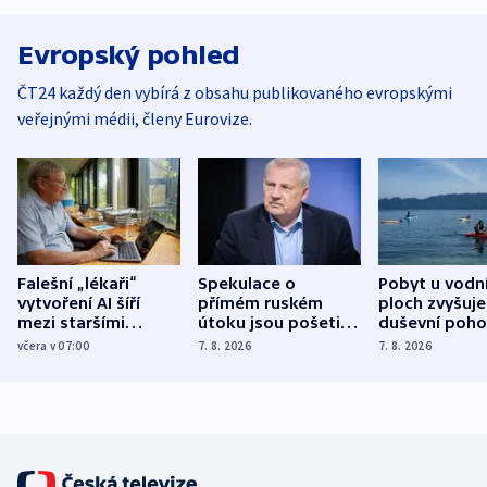
Evropský pohled
ČT24 každý den vybírá z obsahu publikovaného evropskými
veřejnými médii, členy Eurovize.
Falešní „lékaři“
Spekulace o
Pobyt u vodn
vytvoření AI šíří
přímém ruském
ploch zvyšuje
mezi staršími
útoku jsou pošetilé,
duševní poho
Poláky nebezpečné
míní estonský
ukázala
včera v 07:00
7. 8. 2026
7. 8. 2026
zdravotní rady
bezpečnostní
mezinárodní 
expert