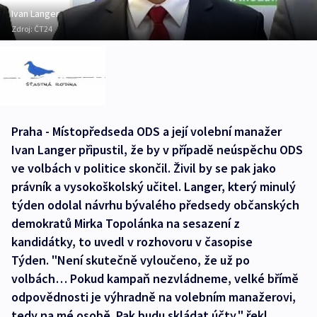
Ivan Langer
Zdroj:
ČT24
Praha - Místopředseda ODS a její volební manažer
Ivan Langer připustil, že by v případě neúspěchu ODS
ve volbách v politice skončil. Živil by se pak jako
právník a vysokoškolský učitel. Langer, který minulý
týden odolal návrhu bývalého předsedy občanských
demokratů Mirka Topolánka na sesazení z
kandidátky, to uvedl v rozhovoru v časopise
Týden. "Není skutečně vyloučeno, že už po
volbách… Pokud kampaň nezvládneme, velké břímě
odpovědnosti je výhradně na volebním manažerovi,
tedy na mé osobě. Pak budu skládat účty," řekl