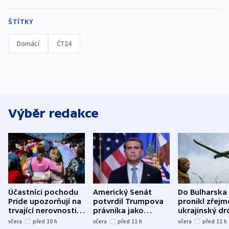
ŠTÍTKY
Domácí
ČT24
Výběr redakce
Účastníci pochodu
Americký Senát
Do Bulharska
Pride upozorňují na
potvrdil Trumpova
pronikl zřejm
trvající nerovnosti i
právníka jako
ukrajinský dr
společenskou
ministra
explodoval k
včera
před 10
h
včera
před 11
h
včera
před 12
h