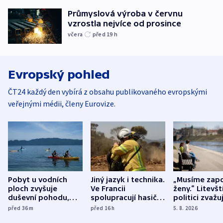
Průmyslová výroba v červnu
vzrostla nejvíce od prosince
včera
před 19
h
Evropský pohled
ČT24 každý den vybírá z obsahu publikovaného evropskými
veřejnými médii, členy Eurovize.
Pobyt u vodních
Jiný jazyk i technika.
„Musíme zapo
ploch zvyšuje
Ve Francii
ženy.“ Litevšt
duševní pohodu,
spolupracují hasiči z
politici zvažuj
ukázala
různých zemí
dohodu o
před 36
m
před 16
h
5. 8. 2026
mezinárodní studie
demografii