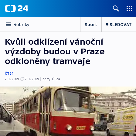
Sport
SLEDOVAT
Rubriky
Kvůli odklízení vánoční
výzdoby budou v Praze
odkloněny tramvaje
ČT24
7. 1. 2009
7. 1. 2009
|
Zdroj:
ČT24