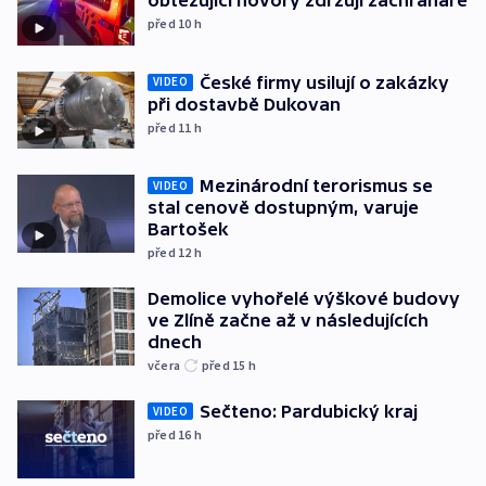
obtěžující hovory zdržují záchranáře
před 10
h
České firmy usilují o zakázky
VIDEO
při dostavbě Dukovan
před 11
h
Mezinárodní terorismus se
VIDEO
stal cenově dostupným, varuje
Bartošek
před 12
h
Demolice vyhořelé výškové budovy
ve Zlíně začne až v následujících
dnech
včera
před 15
h
Sečteno: Pardubický kraj
VIDEO
před 16
h