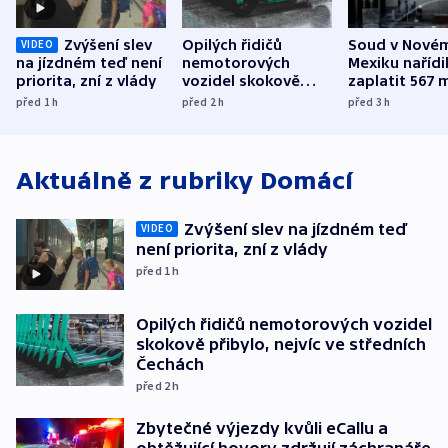
Zvýšení slev
Opilých řidičů
Soud v Nové
VIDEO
na jízdném teď není
nemotorových
Mexiku nařídi
priorita, zní z vlády
vozidel skokově
zaplatit 567 
přibylo, nejvíc ve
dolarů kvůli 
před 1
h
před 2
h
před 3
h
středních Čechách
způsobené d
Aktuálně z rubriky
Domácí
Zvýšení slev na jízdném teď
VIDEO
není priorita, zní z vlády
před 1
h
Opilých řidičů nemotorových vozidel
skokově přibylo, nejvíc ve středních
Čechách
před 2
h
Zbytečné výjezdy kvůli eCallu a