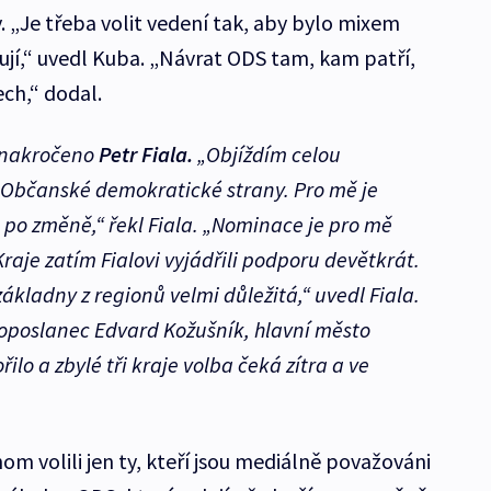
y. „Je třeba volit vedení tak, aby bylo mixem
ňují,“ uvedl Kuba. „Návrat ODS tam, kam patří,
ech,“ dodal.
i nakročeno
Petr Fiala.
„Objíždím celou
y Občanské demokratické strany. Pro mě je
i po změně,“ řekl Fiala. „Nominace je pro mě
raje zatím Fialovi vyjádřili podporu devětkrát.
ákladny z regionů velmi důležitá,“ uvedl Fiala.
roposlanec Edvard Kožušník, hlavní město
o a zbylé tři kraje volba čeká zítra a ve
m volili jen ty, kteří jsou mediálně považováni