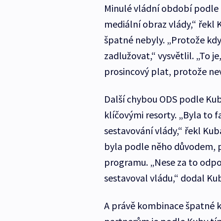
Minulé vládní období podle 
mediální obraz vlády,“ řekl
špatné nebyly. „Protože kdy
zadlužovat,“ vysvětlil. „To j
prosincový plat, protože nev
Další chybou ODS podle Kuby
klíčovými resorty. „Byla to 
sestavování vlády,“ řekl Kub
byla podle něho důvodem, p
programu. „Nese za to odpo
sestavoval vládu,“ dodal Ku
A právě kombinace špatné 