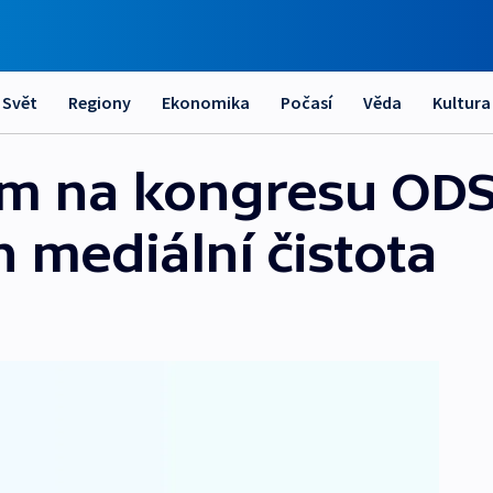
Svět
Regiony
Ekonomika
Počasí
Věda
Kultura
em na kongresu ODS
 mediální čistota