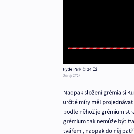
Hyde Park ČT24
Zdroj:
ČT24
Naopak složení grémia si Ku
určité míry měl projednávat l
podle něhož je grémium str
grémium tak nemůže být tvoř
tvářemi, naopak do něj patří 