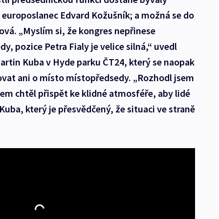
 či europoslanec Edvard Kožušník; a možná se do
ová. „Myslím si, že kongres nepřinese
, pozice Petra Fialy je velice silná,“ uvedl
rtin Kuba v Hyde parku ČT24, který se naopak
ovat ani o místo místopředsedy. „Rozhodl jsem
em chtěl přispět ke klidné atmosféře, aby lidé
 Kuba, který je přesvědčený, že situaci ve straně