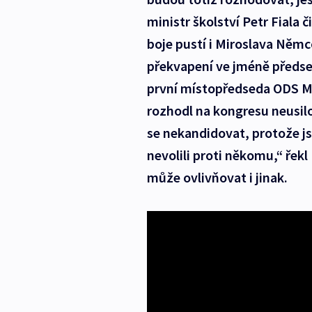
ministr školství Petr Fiala
boje pustí i Miroslava Němc
překvapení ve jméně předsedy
první místopředseda ODS Ma
rozhodl na kongresu neusil
se nekandidovat, protože js
nevolili proti někomu,“ řekl
může ovlivňovat i jinak.