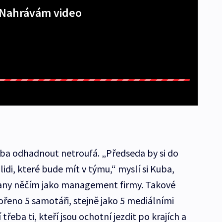
Nahrávám video
ba odhadnout netroufá. „Předseda by si do
idi, které bude mít v týmu,“ myslí si Kuba,
any něčím jako management firmy. Takové
eno 5 samotáři, stejně jako 5 mediálními
třeba ti, kteří jsou ochotní jezdit po krajích a