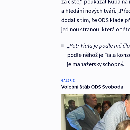
za čisté,“ poukázal Kuba na
a hledání nových tváří. „Před
dodal s tím, že ODS klade př
jedinou stranou, která o tét
„Petr Fiala je podle mě č
podle něhož je Fiala konze
je manažersky schopný.
GALERIE
Volební štáb ODS Svoboda