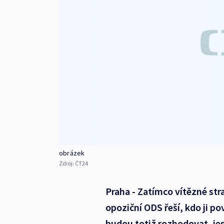
obrázek
Zdroj:
ČT24
Praha - Zatímco vítězné st
opoziční ODS řeší, kdo ji p
budou totiž rozhodovat, jes