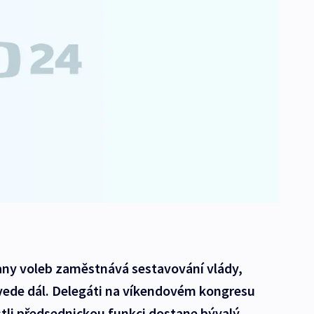
rany voleb zaměstnává sestavování vlády,
ovede dál. Delegáti na víkendovém kongresu
tli předsednickou funkci dostane bývalý