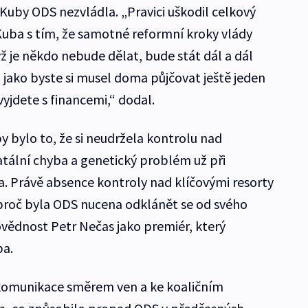
Kuby ODS nezvládla. „Pravici uškodil celkový
 Kuba s tím, že samotné reformní kroky vlády
ž je někdo nebude dělat, bude stát dál a dál
e, jako byste si musel doma půjčovat ještě jeden
yjdete s financemi,“ dodal.
 bylo to, že si neudržela kontrolu nad
fatální chyba a genetický problém už při
a. Právě absence kontroly nad klíčovými resorty
roč byla ODS nucena odklánět se od svého
vědnost Petr Nečas jako premiér, který
ba.
komunikace směrem ven a ke koaličním