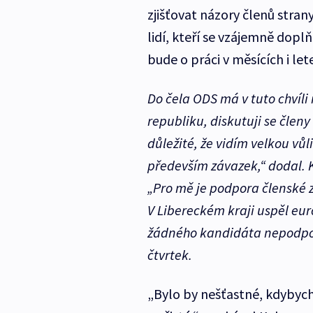
zjišťovat názory členů stran
lidí, kteří se vzájemně dopl
bude o práci v měsících i let
Do čela ODS má v tuto chvíl
republiku, diskutuji se člen
důležité, že vidím velkou vůl
především závazek,“ dodal. K
„Pro mě je podpora členské z
V Libereckém kraji uspěl eu
žádného kandidáta nepodpořil
čtvrtek.
„Bylo by nešťastné, kdybycho