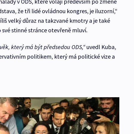
 nálady v ODS, které volají především po změně
stava, že tři lidé ovládnou kongres, je iluzorní,“
íliš velký důraz na takzvané kmotry a je také
o své stinné stránce otevřeně mluví.
lověk, který má být předsedou ODS,“
uvedl Kuba,
rvativním politikem, který má politické vize a