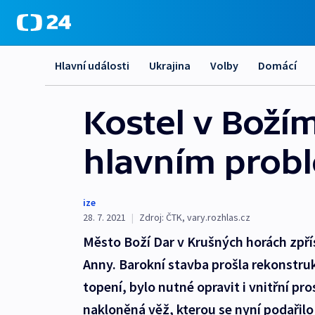
Hlavní události
Ukrajina
Volby
Domácí
Kostel v Boží
hlavním prob
ize
28. 7. 2021
|
Zdroj:
ČTK
,
vary.rozhlas.cz
Město Boží Dar v Krušných horách zpřís
Anny. Barokní stavba prošla rekonstru
topení, bylo nutné opravit i vnitřní p
nakloněná věž, kterou se nyní podařilo