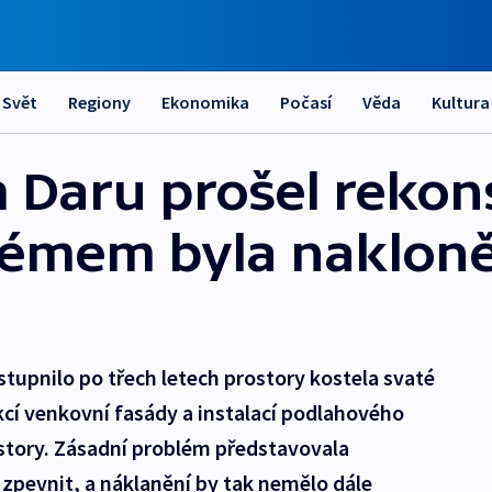
Svět
Regiony
Ekonomika
Počasí
Věda
Kultura
m Daru prošel rekons
lémem byla naklon
tupnilo po třech letech prostory kostela svaté
kcí venkovní fasády a instalací podlahového
rostory. Zásadní problém představovala
 zpevnit, a náklanění by tak nemělo dále