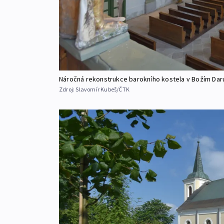
Náročná rekonstrukce barokního kostela v Božím Daru
Zdroj:
Slavomír Kubeš/ČTK