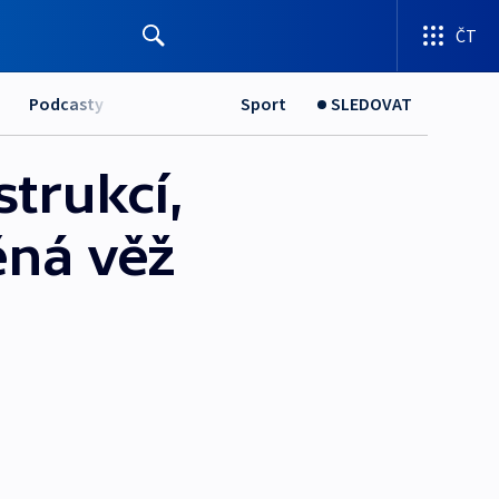
ČT
Podcasty
Sport
SLEDOVAT
trukcí,
ěná věž