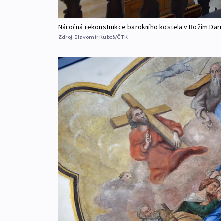
Náročná rekonstrukce barokního kostela v Božím Daru
Zdroj:
Slavomír Kubeš/ČTK