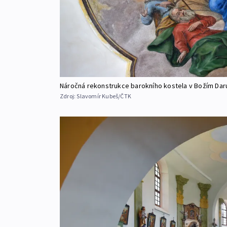
Náročná rekonstrukce barokního kostela v Božím Daru
Zdroj:
Slavomír Kubeš/ČTK