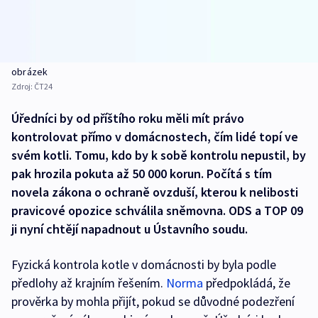
obrázek
Zdroj:
ČT24
Úředníci by od příštího roku měli mít právo
kontrolovat přímo v domácnostech, čím lidé topí ve
svém kotli. Tomu, kdo by k sobě kontrolu nepustil, by
pak hrozila pokuta až 50 000 korun. Počítá s tím
novela zákona o ochraně ovzduší, kterou k nelibosti
pravicové opozice schválila sněmovna. ODS a TOP 09
ji nyní chtějí napadnout u Ústavního soudu.
Fyzická kontrola kotle v domácnosti by byla podle
předlohy až krajním řešením.
Norma
předpokládá, že
prověrka by mohla přijít, pokud se důvodné podezření