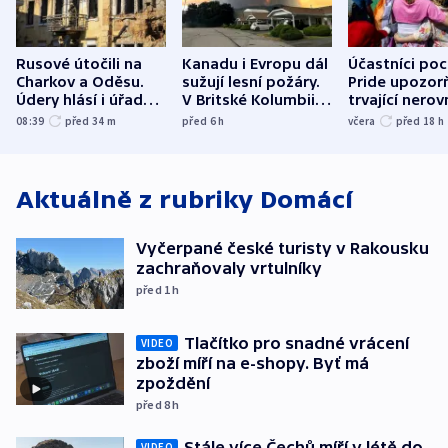
Rusové útočili na
Kanadu i Evropu dál
Účastníci po
Charkov a Oděsu.
sužují lesní požáry.
Pride upozorň
Údery hlásí i úřady v
V Britské Kolumbii
trvající nerov
Bělgorodu
evakuovali tisíce lidí
společensko
08:39
před 34
m
před 6
h
včera
před 18
h
atmosféru
Aktuálně z rubriky
Domácí
Vyčerpané české turisty v Rakousku
zachraňovaly vrtulníky
před 1
h
Tlačítko pro snadné vrácení
VIDEO
zboží míří na e-shopy. Byť má
zpoždění
před 8
h
Stále více Čechů míří v létě do
VIDEO