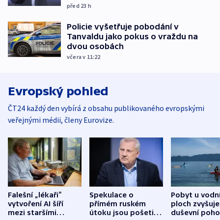
před 23
h
Policie vyšetřuje pobodání v
Tanvaldu jako pokus o vraždu na
dvou osobách
včera v 11:22
Evropský pohled
ČT24 každý den vybírá z obsahu publikovaného evropskými
veřejnými médii, členy Eurovize.
Falešní „lékaři“
Spekulace o
Pobyt u vodn
vytvoření AI šíří
přímém ruském
ploch zvyšuje
mezi staršími
útoku jsou pošetilé,
duševní poho