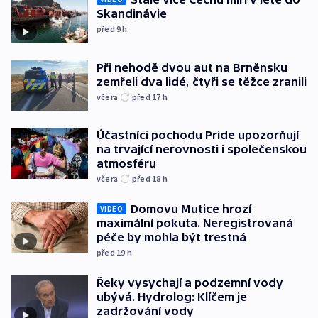
Skandinávie
před 9
h
Při nehodě dvou aut na Brněnsku
zemřeli dva lidé, čtyři se těžce zranili
včera
před 17
h
Účastníci pochodu Pride upozorňují
na trvající nerovnosti i společenskou
atmosféru
včera
před 18
h
Domovu Mutice hrozí
VIDEO
maximální pokuta. Neregistrovaná
péče by mohla být trestná
před 19
h
Řeky vysychají a podzemní vody
ubývá. Hydrolog: Klíčem je
zadržování vody