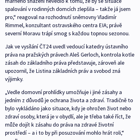
marného snažení nevedlo k tomu, že by se situace
spalování v rodinných domcích zlepšila – takže já jsem
pro,“ reagoval na rozhodnutí sněmovny Vladimír
Rimmel, konzultant ostravského centra EIA; právě
severní Moravu trápí smog s každou topnou sezonou.
Jak ve vysílání ČT24 uvedl vedoucí katedry ústavního
práva na pražských právech Aleš Gerloch, kontrola kotle
zásah do základního práva představuje, zároveň ale
upozornil, že Listina základních práv a svobod zná
výjimky.
„Vedle domovní prohlídky umožňuje i jiné zásahy a
jedním z důvodů je ochrana života a zdraví. Tradičně to
bylo vykládáno jako situace, kdy je ohrožen život nebo
zdraví osoby, která je v obydlí, ale je třeba také říct, že
může dojít k zásahu do práva na zdravé životní
prostředí – a i to by při posuzování mohlo hrát roli,“