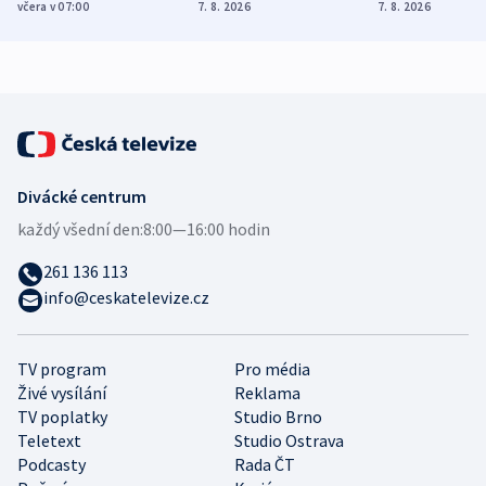
Poláky nebezpečné
míní estonský
ukázala
včera v 07:00
7. 8. 2026
7. 8. 2026
zdravotní rady
bezpečnostní
mezinárodní 
expert
Divácké centrum
každý všední den:
8:00—16:00 hodin
261 136 113
info@ceskatelevize.cz
TV program
Pro média
Živé vysílání
Reklama
TV poplatky
Studio Brno
Teletext
Studio Ostrava
Podcasty
Rada ČT