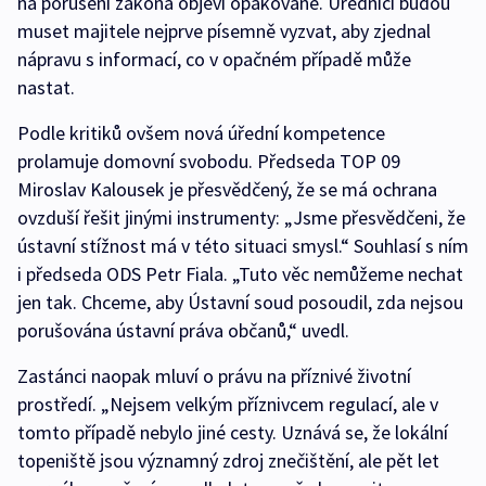
na porušení zákona objeví opakovaně. Úředníci budou
muset majitele nejprve písemně vyzvat, aby zjednal
nápravu s informací, co v opačném případě může
nastat.
Podle kritiků ovšem nová úřední kompetence
prolamuje domovní svobodu. Předseda TOP 09
Miroslav Kalousek je přesvědčený, že se má ochrana
ovzduší řešit jinými instrumenty: „Jsme přesvědčeni, že
ústavní stížnost má v této situaci smysl.“ Souhlasí s ním
i předseda ODS Petr Fiala. „Tuto věc nemůžeme nechat
jen tak. Chceme, aby Ústavní soud posoudil, zda nejsou
porušována ústavní práva občanů,“ uvedl.
Zastánci naopak mluví o právu na příznivé životní
prostředí. „Nejsem velkým příznivcem regulací, ale v
tomto případě nebylo jiné cesty. Uznává se, že lokální
topeniště jsou významný zdroj znečištění, ale pět let