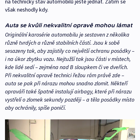
na technický stav automobilů ještě jednat. Zatím se
však neshodly kdy.
Auta se kvůli nekvalitní opravě mohou lámat
Originální karosérie automobilu je sestaven z několika
různě tvrdých a různě stabilních částí. Jsou k sobě
sesazeny tak, aby zajistily co největší ochranu posádky –
i na úkor zbytku vozu. Nejtužší tak jsou části v místech,
kde lidé sedí – zejména nad B sloupkem či ve dveřích.
Při nekvalitní opravě technici řežou rám právě zde –
auta se pak při nárazu mohou snadno zlomit. Někteří
opraváři také špatně instalují airbagy, které při nárazu
vystřelí o zlomek sekundy později – a těla posádky místo
aby ochránily, spíše poničí.