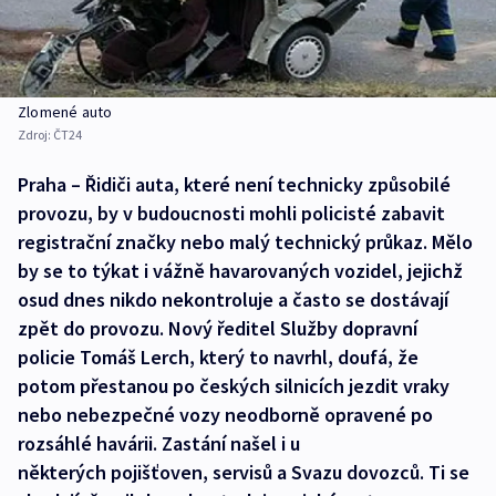
Zlomené auto
Zdroj:
ČT24
Praha – Řidiči auta, které není technicky způsobilé
provozu, by v budoucnosti mohli policisté zabavit
registrační značky nebo malý technický průkaz. Mělo
by se to týkat i vážně havarovaných vozidel, jejichž
osud dnes nikdo nekontroluje a často se dostávají
zpět do provozu. Nový ředitel Služby dopravní
policie Tomáš Lerch, který to navrhl, doufá, že
potom přestanou po českých silnicích jezdit vraky
nebo nebezpečné vozy neodborně opravené po
rozsáhlé havárii. Zastání našel i u
některých pojišťoven, servisů a Svazu dovozců. Ti se