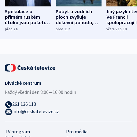
Spekulace o
Pobyt u vodních
Jiný jazyk i t
přímém ruském
ploch zvyšuje
Ve Francii
útoku jsou pošetilé,
duševní pohodu,
spolupracují h
míní estonský
ukázala
různých zemí
před 2
h
před 11
h
včera v 15:30
bezpečnostní
mezinárodní studie
expert
Divácké centrum
každý všední den:
8:00—16:00 hodin
261 136 113
info@ceskatelevize.cz
TV program
Pro média