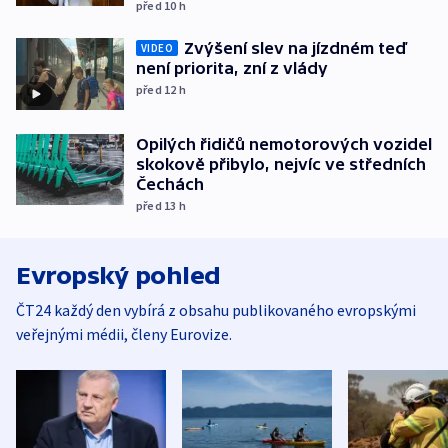
před 10
h
Zvýšení slev na jízdném teď
VIDEO
není priorita, zní z vlády
před 12
h
Opilých řidičů nemotorových vozidel
skokově přibylo, nejvíc ve středních
Čechách
před 13
h
Evropský pohled
ČT24 každý den vybírá z obsahu publikovaného evropskými
veřejnými médii, členy Eurovize.