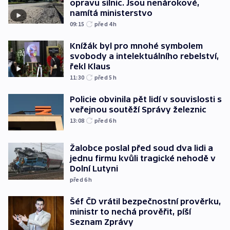
opravu silnic. Jsou nenárokové,
namítá ministerstvo
09:15
před 4
h
Knížák byl pro mnohé symbolem
svobody a intelektuálního rebelství,
řekl Klaus
11:30
před 5
h
Policie obvinila pět lidí v souvislosti s
veřejnou soutěží Správy železnic
13:08
před 6
h
Žalobce poslal před soud dva lidi a
jednu firmu kvůli tragické nehodě v
Dolní Lutyni
před 6
h
Šéf ČD vrátil bezpečnostní prověrku,
ministr to nechá prověřit, píší
Seznam Zprávy