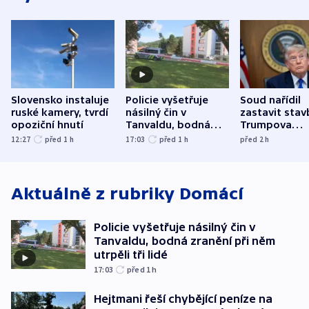
Slovensko instaluje
Policie vyšetřuje
Soud nařídil
ruské kamery, tvrdí
násilný čin v
zastavit stav
opoziční hnutí
Tanvaldu, bodná
Trumpova
zranění při něm
tanečního sá
12:27
před 1
h
17:03
před 1
h
před 2
h
utrpěli tři lidé
Aktuálně z rubriky
Domácí
Policie vyšetřuje násilný čin v
Tanvaldu, bodná zranění při něm
utrpěli tři lidé
17:03
před 1
h
Hejtmani řeší chybějící peníze na