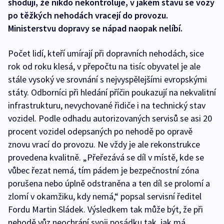
shodují, že nikdo nekontroluje, v jakém stavu se vozy
po těžkých nehodách vracejí do provozu.
Ministerstvu dopravy se nápad naopak nelíbí.
Počet lidí, kteří umírají při dopravních nehodách, sice
rok od roku klesá, v přepočtu na tisíc obyvatel je ale
stále vysoký ve srovnání s nejvyspělejšími evropskými
státy. Odborníci při hledání příčin poukazují na nekvalitní
infrastrukturu, nevychované řidiče i na technický stav
vozidel. Podle odhadu autorizovaných servisů se asi 20
procent vozidel odepsaných po nehodě po opravě
znovu vrací do provozu. Ne vždy je ale rekonstrukce
provedena kvalitně. „Přeřezává se díl v místě, kde se
vůbec řezat nemá, tím pádem je bezpečnostní zóna
porušena nebo úplně odstraněna a ten díl se prolomí a
zlomí v okamžiku, kdy nemá,“ popsal servisní ředitel
Fordu Martin Sládek. Výsledkem tak může být, že při
nehodě vůz neochrání svoji posádku tak, jak má.