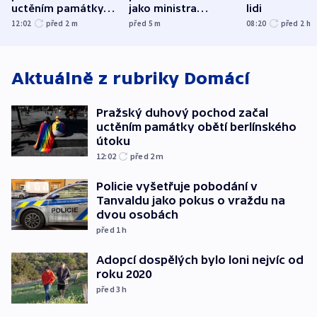
uctěním památky
jako ministra
lidi
obětí berlínského
spravedlnosti
12:02
před 2
m
před 5
m
08:20
před 2
h
útoku
Aktuálně z rubriky
Domácí
Pražský duhový pochod začal
uctěním památky obětí berlínského
útoku
12:02
před 2
m
Policie vyšetřuje pobodání v
Tanvaldu jako pokus o vraždu na
dvou osobách
před 1
h
Adopcí dospělých bylo loni nejvíc od
roku 2020
před 3
h