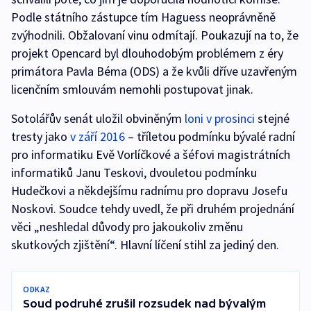
Podle státního zástupce tím Haguess neoprávněně
zvýhodnili. Obžalovaní vinu odmítají. Poukazují na to, že
projekt Opencard byl dlouhodobým problémem z éry
primátora Pavla Béma (ODS) a že kvůli dříve uzavřeným
licenčním smlouvám nemohli postupovat jinak.
Sotolářův senát uložil obviněným
loni v prosinci
stejné
tresty jako
v září 2016
– tříletou podmínku bývalé radní
pro informatiku Evě Vorlíčkové a šéfovi magistrátních
informatiků Janu Teskovi, dvouletou podmínku
Hudečkovi a někdejšímu radnímu pro dopravu Josefu
Noskovi. Soudce tehdy uvedl, že při druhém projednání
věci „neshledal důvody pro jakoukoliv změnu
skutkových zjištění“. Hlavní líčení stihl za jediný den.
ODKAZ
Soud podruhé zrušil rozsudek nad bývalým