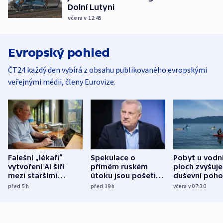
Dolní Lutyni
včera v 12:45
Evropský pohled
ČT24 každý den vybírá z obsahu publikovaného evropskými
veřejnými médii, členy Eurovize.
Falešní „lékaři“
Spekulace o
Pobyt u vodn
vytvoření AI šíří
přímém ruském
ploch zvyšuje
mezi staršími
útoku jsou pošetilé,
duševní poho
Poláky nebezpečné
míní estonský
ukázala
před 5
h
před 19
h
včera v 07:30
zdravotní rady
bezpečnostní
mezinárodní 
expert