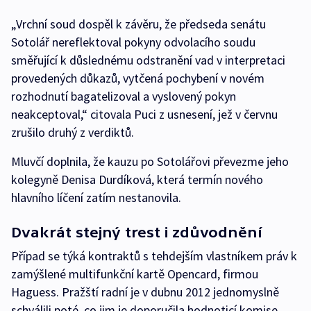
„Vrchní soud dospěl k závěru, že předseda senátu
Sotolář nereflektoval pokyny odvolacího soudu
směřující k důslednému odstranění vad v interpretaci
provedených důkazů, vytčená pochybení v novém
rozhodnutí bagatelizoval a vyslovený pokyn
neakceptoval,“ citovala Puci z usnesení, jež v červnu
zrušilo druhý z verdiktů.
Mluvčí doplnila, že kauzu po Sotolářovi převezme jeho
kolegyně Denisa Durdíková, která termín nového
hlavního líčení zatím nestanovila.
Dvakrát stejný trest i zdůvodnění
Případ se týká kontraktů s tehdejším vlastníkem práv k
zamýšlené multifunkční kartě Opencard, firmou
Haguess. Pražští radní je v dubnu 2012 jednomyslně
schválili poté, co jim je doporučila hodnoticí komise.