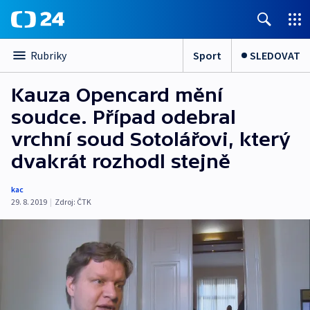
Sport
SLEDOVAT
Rubriky
Kauza Opencard mění
soudce. Případ odebral
vrchní soud Sotolářovi, který
dvakrát rozhodl stejně
kac
29. 8. 2019
|
Zdroj:
ČTK