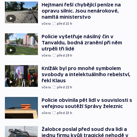
Hejtmani řeší chybějící peníze na
opravu silnic. Jsou nenárokové,
namítá ministerstvo
včera
před 15
h
Policie vyšetřuje násilný čin v
Tanvaldu, bodná zranění při něm
utrpěli tři lidé
včera
před 19
h
Knížák byl pro mnohé symbolem
svobody a intelektuálního rebelství,
řekl Klaus
včera
před 22
h
Policie obvinila pět lidí v souvislosti s
veřejnou soutěží Správy železnic
včera
před 23
h
Žalobce poslal před soud dva lidi a
jednu firmu kvůli tragické nehodě v