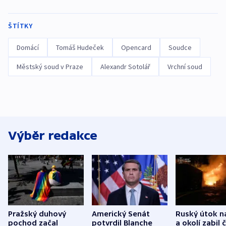
ŠTÍTKY
Domácí
Tomáš Hudeček
Opencard
Soudce
Městský soud v Praze
Alexandr Sotolář
Vrchní soud
Výběr redakce
Pražský duhový
Americký Senát
Ruský útok n
pochod začal
potvrdil Blanche
a okolí zabil č