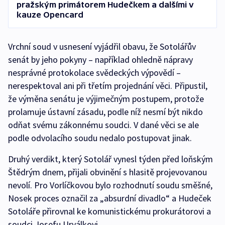
pražským primátorem Hudečkem a dalšími v
kauze Opencard
Vrchní soud v usnesení vyjádřil obavu, že Sotolářův
senát by jeho pokyny – například ohledně nápravy
nesprávné protokolace svědeckých výpovědí –
nerespektoval ani při třetím projednání věci. Připustil,
že výměna senátu je výjimečným postupem, protože
prolamuje ústavní zásadu, podle níž nesmí být nikdo
odňat svému zákonnému soudci. V dané věci se ale
podle odvolacího soudu nedalo postupovat jinak.
Druhý verdikt, který Sotolář vynesl týden před loňským
Štědrým dnem, přijali obvinění s hlasitě projevovanou
nevolí. Pro Vorlíčkovou bylo rozhodnutí soudu směšné,
Nosek proces označil za „absurdní divadlo“ a Hudeček
Sotoláře přirovnal ke komunistickému prokurátorovi a
soudci Josefu Urválkovi.