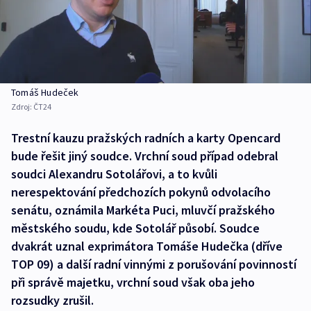
Tomáš Hudeček
Zdroj:
ČT24
Trestní kauzu pražských radních a karty Opencard
bude řešit jiný soudce. Vrchní soud případ odebral
soudci Alexandru Sotolářovi, a to kvůli
nerespektování předchozích pokynů odvolacího
senátu, oznámila Markéta Puci, mluvčí pražského
městského soudu, kde Sotolář působí. Soudce
dvakrát uznal exprimátora Tomáše Hudečka (dříve
TOP 09) a další radní vinnými z porušování povinností
při správě majetku, vrchní soud však oba jeho
rozsudky zrušil.