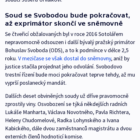
Soud se Svobodou bude pokračovat,
až exprimátor skončí ve sněmovně
Se čtveřicí obžalovaných byl v roce 2016 Sotolářem
nepravomocně odsouzen i další bývalý pražský primátor
Bohuslav Svoboda (ODS), a to k podmínce v délce 2,5
roku.
V mezičase se však dostal do sněmovny
, aniž by
justice stačila projednat jeho odvolání. Svobodovo
trestní řízení bude moci pokračovat teprve tehdy, až mu
vyprší poslanecký mandát.
Dalších deset obviněných soudy už dříve pravomocně
zprostily viny. Osvobození se týká někdejších radních
Lukáše Manharta, Václava Novotného, Pavla Richtera,
Heleny Chudomelové, Radka Lohynského a Ivana
Kabického, dále dvou zaměstnanců magistrátu a dvou
externích členů hodnoticí komise.