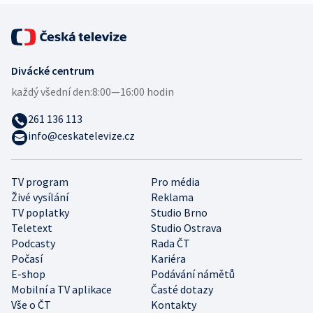
Divácké centrum
každý všední den:
8:00—16:00 hodin
261 136 113
info@ceskatelevize.cz
TV program
Pro média
Živé vysílání
Reklama
TV poplatky
Studio Brno
Teletext
Studio Ostrava
Podcasty
Rada ČT
Počasí
Kariéra
E-shop
Podávání námětů
Mobilní a TV aplikace
Časté dotazy
Vše o ČT
Kontakty