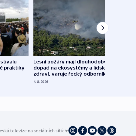
stivalu
Lesní požáry mají dlouhodobý
Ukraj
é praktiky
dopad na ekosystémy a lidské
Franc
zdraví, varuje řecký odborník
požá
4. 8. 2026
3. 8. 20
eská televize na sociálních sítích: