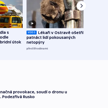
dla s
Lékaři v Ostravě ošetřili už
Koali
VIDEO
podle
patnáct lidí pokousaných
novel
bridní útok
netopýry
zájm
před 8
hodinami
před 9
načná provokace, soudí o dronu u
. Podezřívá Rusko