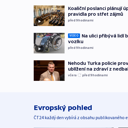
Koaliční poslanci plánují ú
pravidla pro střet zájmů
před 9
hodinami
Na ulici přibývá lidí
VIDEO
vozíku
před 9
hodinami
Nehodu Turka policie prov
ublížení na zdraví z nedba
včera
před 9
hodinami
Evropský pohled
ČT24 každý den vybírá z obsahu publikovaného e