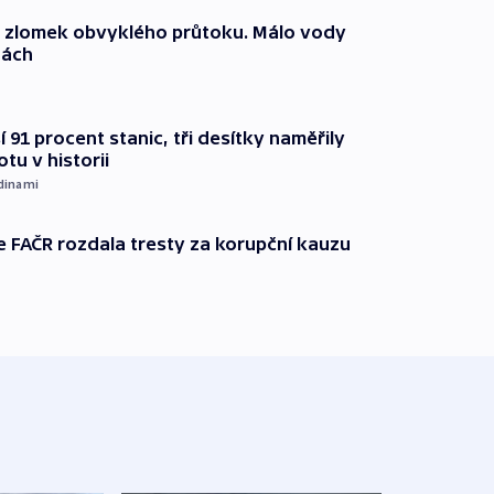
n zlomek obvyklého průtoku. Málo vody
dách
 91 procent stanic, tři desítky naměřily
otu v historii
dinami
e FAČR rozdala tresty za korupční kauzu