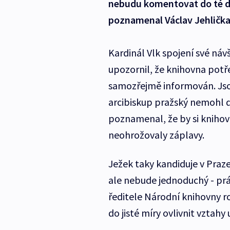
nebudu komentovat do té do
poznamenal Václav Jehlička
Kardinál Vlk spojení své náv
upozornil, že knihovna potře
samozřejmě informován. Jso
arcibiskup pražský nemohl d
poznamenal, že by si knihovn
neohrožovaly záplavy.
Ježek taky kandiduje v Praz
ale nebude jednoduchý - práv
ředitele Národní knihovny r
do jisté míry ovlivnit vztahy