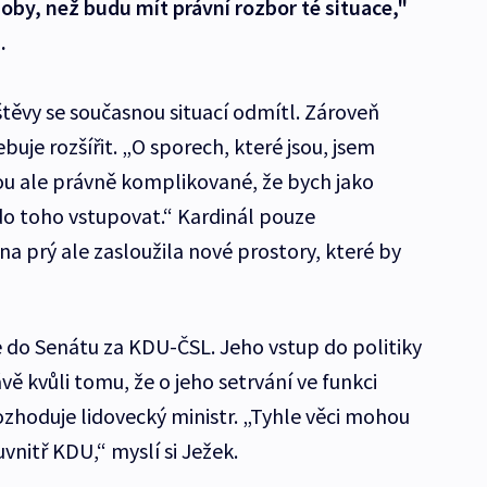
by, než budu mít právní rozbor té situace,"
.
štěvy se současnou situací odmítl. Zároveň
buje rozšířit. „O sporech, které jsou, jsem
u ale právně komplikované, že bych jako
o toho vstupovat.“ Kardinál pouze
a prý ale zasloužila nové prostory, které by
e do Senátu za KDU-ČSL. Jeho vstup do politiky
ě kvůli tomu, že o jeho setrvání ve funkci
ozhoduje lidovecký ministr. „Tyhle věci mohou
 uvnitř KDU,“ myslí si Ježek.