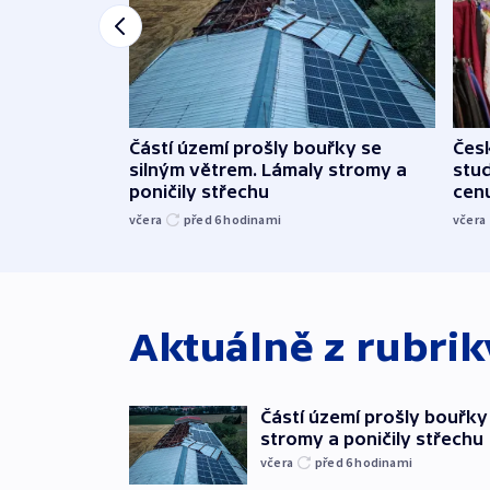
Částí území prošly bouřky se
Čes
silným větrem. Lámaly stromy a
stu
poničily střechu
cenu
včera
před 6
hodinami
včera
Aktuálně z rubri
Částí území prošly bouřky
stromy a poničily střechu
včera
před 6
hodinami