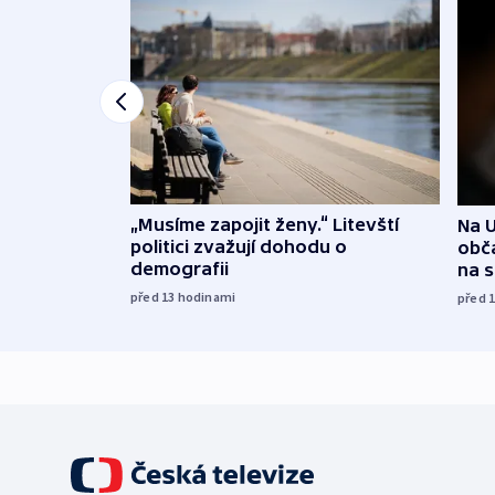
„Musíme zapojit ženy.“ Litevští
Na U
politici zvažují dohodu o
obča
demografii
na 
před 13
hodinami
před 