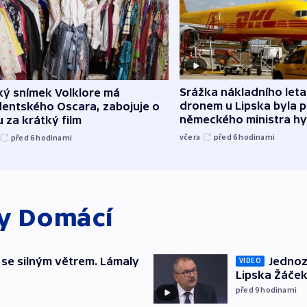
Srážka nákladního leta
ký snímek Volklore má
dronem u Lipska byla 
dentského Oscara, zabojuje o
německého ministra hy
 za krátký film
včera
před 6
hodinami
před 6
hodinami
ky
Domácí
 se silným větrem. Lámaly
Jednoz
VIDEO
Lipska Žáček
před 9
hodinami