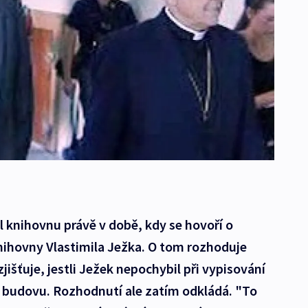
il knihovnu právě v době, kdy se hovoří o
nihovny Vlastimila Ježka. O tom rozhoduje
zjišťuje, jestli Ježek nepochybil při vypisování
 budovu. Rozhodnutí ale zatím odkládá. "To