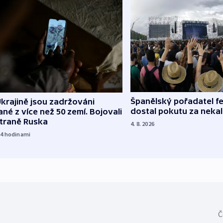
Španělský pořadatel fe
krajině jsou zadržováni
dostal pokutu za nekal
né z více než 50 zemí. Bojovali
straně Ruska
4. 8. 2026
14
hodinami
Č