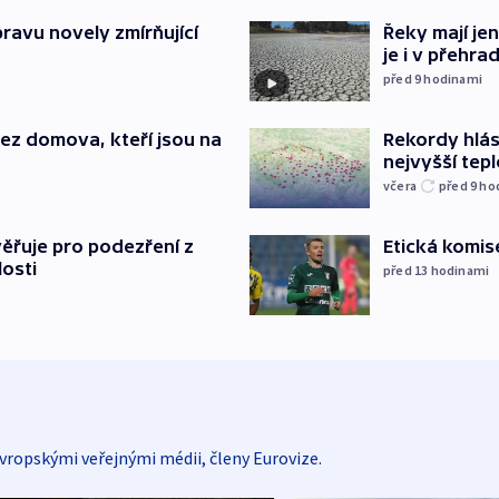
pravu novely zmírňující
Řeky mají je
je i v přehra
před 9
hodinami
Rekordy hlásí
 bez domova, kteří jsou na
nejvyšší tepl
včera
před 9
ho
Etická komis
ěřuje pro podezření z
losti
před 13
hodinami
vropskými veřejnými médii, členy Eurovize.