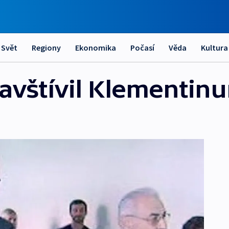
Svět
Regiony
Ekonomika
Počasí
Věda
Kultura
navštívil Klementin