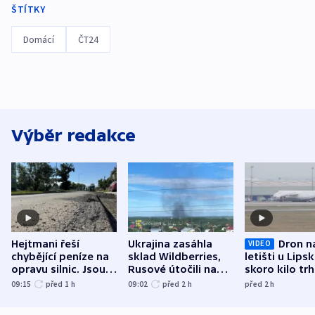
ŠTÍTKY
Domácí
ČT24
Výběr redakce
Hejtmani řeší
Ukrajina zasáhla
Dron n
VIDEO
chybějící peníze na
sklad Wildberries,
letišti u Lips
opravu silnic. Jsou
Rusové útočili na
skoro kilo trh
nenárokové, namítá
trh, hasiče či
indicie ukazuj
09:15
před 1
h
09:02
před 2
h
před 2
h
ministerstvo
stadion
Rusko