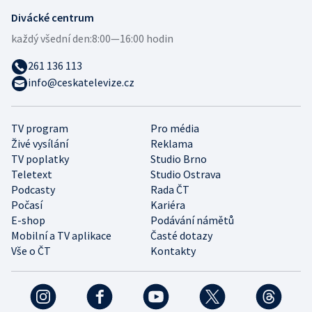
Divácké centrum
každý všední den:
8:00—16:00 hodin
261 136 113
info@ceskatelevize.cz
TV program
Pro média
Živé vysílání
Reklama
TV poplatky
Studio Brno
Teletext
Studio Ostrava
Podcasty
Rada ČT
Počasí
Kariéra
E-shop
Podávání námětů
Mobilní a TV aplikace
Časté dotazy
Vše o ČT
Kontakty