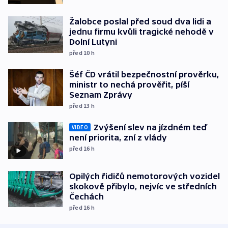
Žalobce poslal před soud dva lidi a
jednu firmu kvůli tragické nehodě v
Dolní Lutyni
před 10
h
Šéf ČD vrátil bezpečnostní prověrku,
ministr to nechá prověřit, píší
Seznam Zprávy
před 13
h
Zvýšení slev na jízdném teď
VIDEO
není priorita, zní z vlády
před 16
h
Opilých řidičů nemotorových vozidel
skokově přibylo, nejvíc ve středních
Čechách
před 16
h