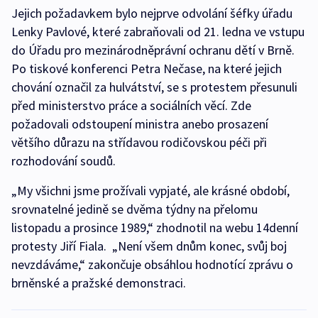
Jejich požadavkem bylo nejprve odvolání šéfky úřadu
Lenky Pavlové, které zabraňovali od 21. ledna ve vstupu
do Úřadu pro mezinárodněprávní ochranu dětí v Brně.
Po tiskové konferenci Petra Nečase, na které jejich
chování označil za hulvátství, se s protestem přesunuli
před ministerstvo práce a sociálních věcí. Zde
požadovali odstoupení ministra anebo prosazení
většího důrazu na střídavou rodičovskou péči při
rozhodování soudů.
„My všichni jsme prožívali vypjaté, ale krásné období,
srovnatelné jedině se dvěma týdny na přelomu
listopadu a prosince 1989,“ zhodnotil na webu 14denní
protesty Jiří Fiala. „Není všem dnům konec, svůj boj
nevzdáváme,“ zakončuje obsáhlou hodnotící zprávu o
brněnské a pražské demonstraci.