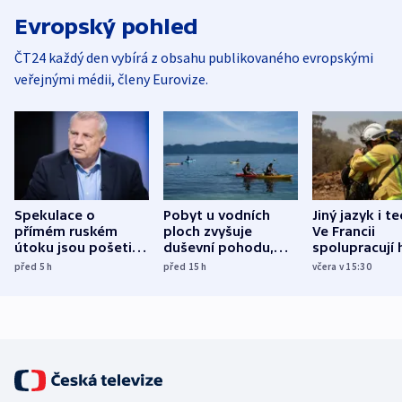
Evropský pohled
ČT24 každý den vybírá z obsahu publikovaného evropskými
veřejnými médii, členy Eurovize.
Spekulace o
Pobyt u vodních
Jiný jazyk i t
přímém ruském
ploch zvyšuje
Ve Francii
útoku jsou pošetilé,
duševní pohodu,
spolupracují h
míní estonský
ukázala
různých zemí
před 5
h
před 15
h
včera v 15:30
bezpečnostní
mezinárodní studie
expert