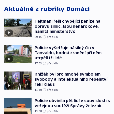
Aktuálně z rubriky
Domácí
Hejtmani řeší chybějící peníze na
opravu silnic. Jsou nenárokové,
namítá ministerstvo
09:15
před 1
h
Policie vyšetřuje násilný čin v
Tanvaldu, bodná zranění při něm
utrpěli tři lidé
17:03
před 4
h
Knížák byl pro mnohé symbolem
svobody a intelektuálního rebelství,
řekl Klaus
11:30
před 8
h
Policie obvinila pět lidí v souvislosti s
veřejnou soutěží Správy železnic
13:08
před 9
h