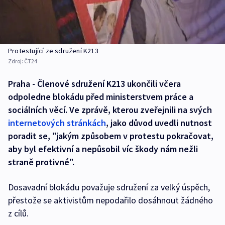
Protestující ze sdružení K213
Zdroj:
ČT24
Praha - Členové sdružení K213 ukončili včera
odpoledne blokádu před ministerstvem práce a
sociálních věcí. Ve zprávě, kterou zveřejnili na svých
internetových stránkách
, jako důvod uvedli nutnost
poradit se, "jakým způsobem v protestu pokračovat,
aby byl efektivní a nepůsobil víc škody nám nežli
straně protivné".
Dosavadní blokádu považuje sdružení za velký úspěch,
přestože se aktivistům nepodařilo dosáhnout žádného
z cílů.