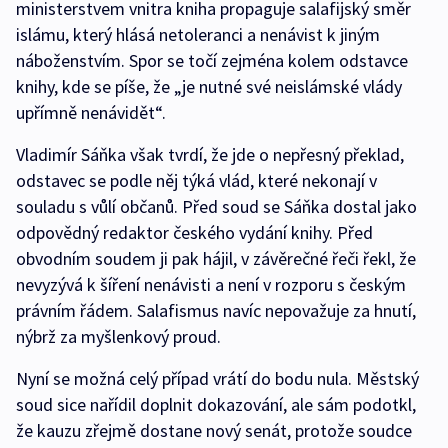
ministerstvem vnitra kniha propaguje salafijský směr
islámu, který hlásá netoleranci a nenávist k jiným
náboženstvím. Spor se točí zejména kolem odstavce
knihy, kde se píše, že „je nutné své neislámské vlády
upřímně nenávidět“.
Vladimír Sáňka však tvrdí, že jde o nepřesný překlad,
odstavec se podle něj týká vlád, které nekonají v
souladu s vůlí občanů. Před soud se Sáňka dostal jako
odpovědný redaktor českého vydání knihy. Před
obvodním soudem ji pak hájil, v závěrečné řeči řekl, že
nevyzývá k šíření nenávisti a není v rozporu s českým
právním řádem. Salafismus navíc nepovažuje za hnutí,
nýbrž za myšlenkový proud.
Nyní se možná celý případ vrátí do bodu nula. Městský
soud sice nařídil doplnit dokazování, ale sám podotkl,
že kauzu zřejmě dostane nový senát, protože soudce