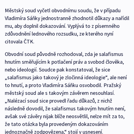
Městský soud vyčetl obvodnímu soudu, že v případu
Vladimíra Sáňky jednostranně zhodnotil důkazy a nařídil
mu, aby doplnil dokazování. Vyplývá to z písemného
zdůvodnění lednového rozsudku, ze kterého nyní
citovala ČTK.
Obvodní soud původně rozhodoval, zda je salafismus
hnutím směřujícím k potlačení práv a svobod člověka,
nebo ideologií. Soudce pak konstatoval, že sice
„salafismus jako takový je zločinná ideologie“, ale není
to hnutí, a proto Vladimíra Sáňku osvobodil. Pražský
městský soud ale s takovým závěrem nesouhlasí.
„Nalézací soud sice provedl řadu důkazů, z nichž
následně dovodil, že salafismus takovým hnutím není,
avšak své závěry nijak blíže neosvětlil, nelze mít za to,
že tato otázka byla provedeným dokazováním
jednoznačně zodpovězena,“ stojí v usnesení.