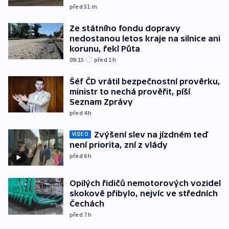
před 51
m
Ze státního fondu dopravy
nedostanou letos kraje na silnice ani
korunu, řekl Půta
09:15
před 1
h
Šéf ČD vrátil bezpečnostní prověrku,
ministr to nechá prověřit, píší
Seznam Zprávy
před 4
h
Zvýšení slev na jízdném teď
VIDEO
není priorita, zní z vlády
před 6
h
Opilých řidičů nemotorových vozidel
skokově přibylo, nejvíc ve středních
Čechách
před 7
h