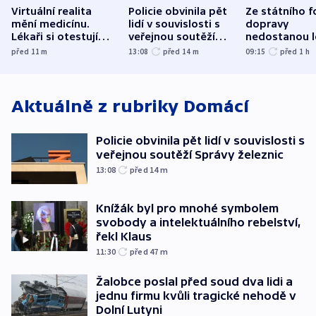
Virtuální realita
Policie obvinila pět
Ze státního 
mění medicínu.
lidí v souvislosti s
dopravy
Lékaři si otestují
veřejnou soutěží
nedostanou l
každý řez, říká
Správy železnic
kraje na silni
před 11
m
13:08
před 14
m
09:15
před 1
h
český expert
korunu, řekl 
Aktuálně z rubriky
Domácí
Policie obvinila pět lidí v souvislosti s
veřejnou soutěží Správy železnic
13:08
před 14
m
Knížák byl pro mnohé symbolem
svobody a intelektuálního rebelství,
řekl Klaus
11:30
před 47
m
Žalobce poslal před soud dva lidi a
jednu firmu kvůli tragické nehodě v
Dolní Lutyni