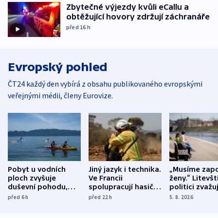
Zbytečné výjezdy kvůli eCallu a
obtěžující hovory zdržují záchranáře
před 16
h
Evropský pohled
ČT24 každý den vybírá z obsahu publikovaného evropskými
veřejnými médii, členy Eurovize.
Pobyt u vodních
Jiný jazyk i technika.
„Musíme zapo
ploch zvyšuje
Ve Francii
ženy.“ Litevšt
duševní pohodu,
spolupracují hasiči z
politici zvažuj
ukázala
různých zemí
dohodu o
před 6
h
před 22
h
5. 8. 2026
mezinárodní studie
demografii