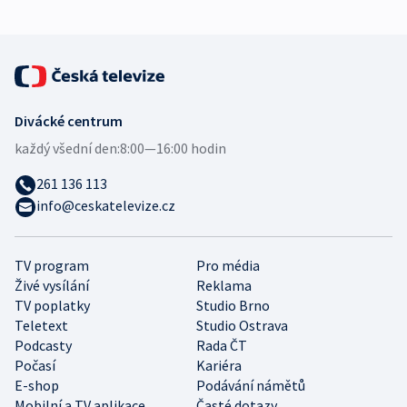
Divácké centrum
každý všední den:
8:00—16:00 hodin
261 136 113
info@ceskatelevize.cz
TV program
Pro média
Živé vysílání
Reklama
TV poplatky
Studio Brno
Teletext
Studio Ostrava
Podcasty
Rada ČT
Počasí
Kariéra
E-shop
Podávání námětů
Mobilní a TV aplikace
Časté dotazy