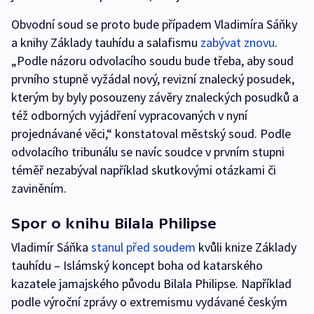
Obvodní soud se proto bude případem Vladimíra Sáňky
a knihy Základy tauhídu a salafismu
zabývat znovu
.
„Podle názoru odvolacího soudu bude třeba, aby soud
prvního stupně vyžádal nový, revizní znalecký posudek,
kterým by byly posouzeny závěry znaleckých posudků a
též odborných vyjádření vypracovaných v nyní
projednávané věci,“ konstatoval městský soud. Podle
odvolacího tribunálu se navíc soudce v prvním stupni
téměř nezabýval například skutkovými otázkami či
zaviněním.
Spor o knihu Bilala Philipse
Vladimír Sáňka
stanul před soudem
kvůli knize Základy
tauhídu – Islámský koncept boha od katarského
kazatele jamajského původu Bilala Philipse. Například
podle výroční zprávy o extremismu vydávané českým