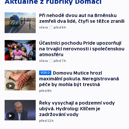
Aktuálně z rubriky
Domácí
Při nehodě dvou aut na Brněnsku
zemřeli dva lidé, čtyři se těžce zranili
včera
před 6
h
Účastníci pochodu Pride upozorňují
na trvající nerovnosti i společenskou
atmosféru
včera
před 7
h
Domovu Mutice hrozí
VIDEO
maximální pokuta. Neregistrovaná
péče by mohla být trestná
před 8
h
Řeky vysychají a podzemní vody
ubývá. Hydrolog: Klíčem je
zadržování vody
před 12
h