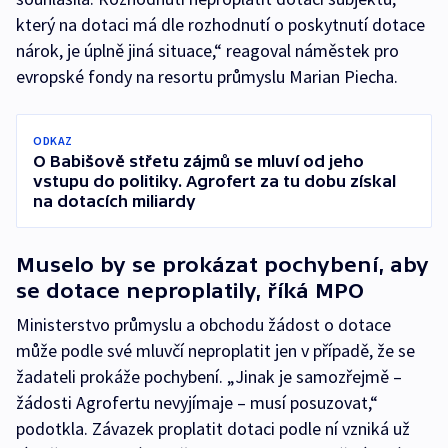
který na dotaci má dle rozhodnutí o poskytnutí dotace
nárok, je úplně jiná situace,“ reagoval náměstek pro
evropské fondy na resortu průmyslu Marian Piecha.
ODKAZ
O Babišově střetu zájmů se mluví od jeho
vstupu do politiky. Agrofert za tu dobu získal
na dotacích miliardy
Muselo by se prokázat pochybení, aby
se dotace neproplatily, říká MPO
Ministerstvo průmyslu a obchodu žádost o dotace
může podle své mluvčí neproplatit jen v případě, že se
žadateli prokáže pochybení. „Jinak je samozřejmě –
žádosti Agrofertu nevyjímaje – musí posuzovat,“
podotkla. Závazek proplatit dotaci podle ní vzniká už