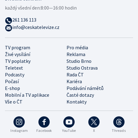
každý všední den:
8:00—16:00 hodin
261 136 113
info@ceskatelevize.cz
TV program
Pro média
Živé vysílání
Reklama
TV poplatky
Studio Brno
Teletext
Studio Ostrava
Podcasty
Rada ČT
Počasí
Kariéra
E-shop
Podávání námětů
Mobilní a TV aplikace
Časté dotazy
Vše o ČT
Kontakty
Instagram
Facebook
YouTube
X
Threads