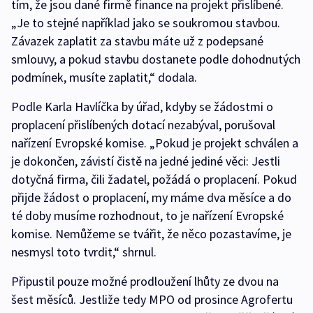
tím, že jsou dané firmě finance na projekt přislíbené.
„Je to stejné například jako se soukromou stavbou.
Závazek zaplatit za stavbu máte už z podepsané
smlouvy, a pokud stavbu dostanete podle dohodnutých
podmínek, musíte zaplatit,“ dodala.
Podle Karla Havlíčka by úřad, kdyby se žádostmi o
proplacení přislíbených dotací nezabýval, porušoval
nařízení Evropské komise. „Pokud je projekt schválen a
je dokončen, závistí čistě na jedné jediné věci: Jestli
dotyčná firma, čili žadatel, požádá o proplacení. Pokud
přijde žádost o proplacení, my máme dva měsíce a do
té doby musíme rozhodnout, to je nařízení Evropské
komise. Nemůžeme se tvářit, že něco pozastavíme, je
nesmysl toto tvrdit,“ shrnul.
Připustil pouze možné prodloužení lhůty ze dvou na
šest měsíců. Jestliže tedy MPO od prosince Agrofertu