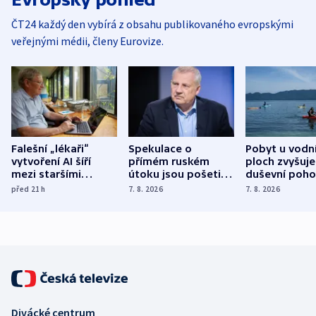
ČT24 každý den vybírá z obsahu publikovaného evropskými
veřejnými médii, členy Eurovize.
Falešní „lékaři“
Spekulace o
Pobyt u vodn
vytvoření AI šíří
přímém ruském
ploch zvyšuje
mezi staršími
útoku jsou pošetilé,
duševní poho
Poláky nebezpečné
míní estonský
ukázala
před 21
h
7. 8. 2026
7. 8. 2026
zdravotní rady
bezpečnostní
mezinárodní 
expert
Divácké centrum