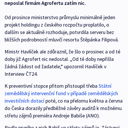
neposlal firmám Agrofertu zatím nic.
Od prosince ministerstvo průmyslu minimálně jeden
projekt holdingu z českého rozpočtu proplatilo, o
dalším se aktuálně rozhoduje, potvrdila serveru bez
bližších podrobností mluvčí resortu Štěpánka Filipová.
Ministr Havlíček ale zdůraznil, že šlo o prosinec a od té
doby již Agrofert nic nedostal. „Od té doby nepřišla
žádná žádost od žadatele,“ upozornil Havlíček v
Interview ČT24.
K preventivní stopce přitom přistoupil třeba
Státní
zemědělský intervenční fond v případě zemědělských
investičních dotací
poté, co na přelomu května a června
do Česka dorazily předběžné závěry auditů k možnému
střetu zájmů premiéra Andreje Babiše (ANO).
Podle prvního z nich Babiš ve střetu zájmů je. Zástupci