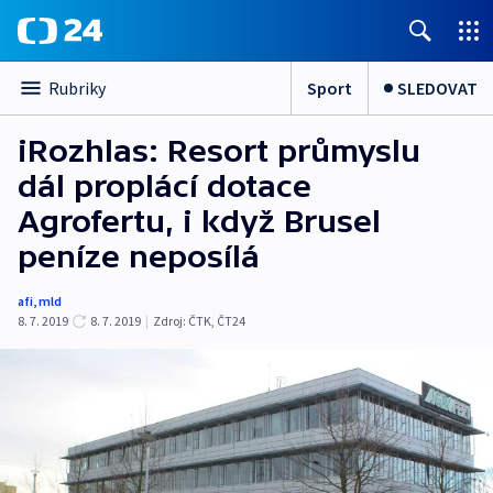
Sport
SLEDOVAT
Rubriky
iRozhlas: Resort průmyslu
dál proplácí dotace
Agrofertu, i když Brusel
peníze neposílá
afi
,
mld
8. 7. 2019
8. 7. 2019
|
Zdroj:
ČTK
,
ČT24