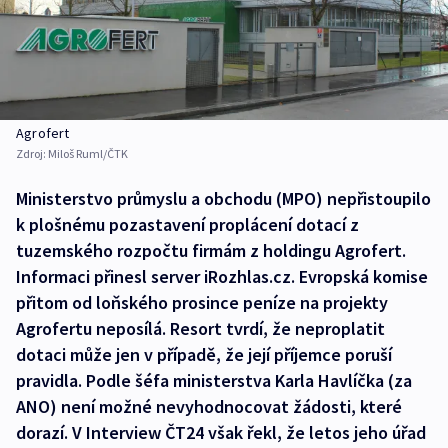
Agrofert
Zdroj:
Miloš Ruml/ČTK
Ministerstvo průmyslu a obchodu (MPO) nepřistoupilo
k plošnému pozastavení proplácení dotací z
tuzemského rozpočtu firmám z holdingu Agrofert.
Informaci přinesl server iRozhlas.cz. Evropská komise
přitom od loňského prosince peníze na projekty
Agrofertu neposílá. Resort tvrdí, že neproplatit
dotaci může jen v případě, že její příjemce poruší
pravidla. Podle šéfa ministerstva Karla Havlíčka (za
ANO) není možné nevyhodnocovat žádosti, které
dorazí. V Interview ČT24 však řekl, že letos jeho úřad