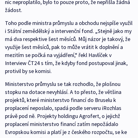
nic neproplatilo, bylo to pouze proto, že nepřišla žádná
žádost.
Toho podle ministra průmyslu a obchodu nejspíše využil
i Státní zemědělský a intervenční fond. „Stejně jako my
má dva respektive šest měsíců. Můj názor je takový, že
využije šest měsíců, pak to může vrátit k doplnění a
mezitím se počká na vyjádření,“ řekl Havlíček v
Interview ČT24 s tím, že kdyby fond postupoval jinak,
protivil by se komisi.
Ministerstvo průmyslu se tak rozhodlo, že plošnou
stopku na dotace nevyhlásí. A to přesto, že většina
projektů, které ministerstvo financí do Bruselu k
proplacení neposlalo, spadá podle serveru iRozhlas
právě pod ně. Projekty holdingu Agrofert, o jejichž
proplacení ministerstvo financí zatím nepožádalo
Evropskou komisi a platí je z českého rozpočtu, se ke