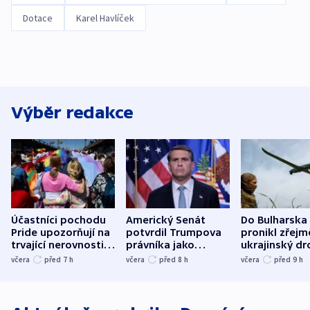
Dotace
Karel Havlíček
Výběr redakce
Účastníci pochodu
Americký Senát
Do Bulharska
Pride upozorňují na
potvrdil Trumpova
pronikl zřejm
trvající nerovnosti i
právníka jako
ukrajinský dr
společenskou
ministra
explodoval k
včera
před 7
h
včera
před 8
h
včera
před 9
h
atmosféru
spravedlnosti
od plynovod