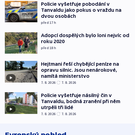
Policie vyšetřuje pobodání v
Tanvaldu jako pokus o vraždu na
dvou osobách
před 17
h
Adopcí dospělých bylo loni nejvíc od
roku 2020
před 18
h
Hejtmani řeší chybějící peníze na
opravu silnic. Jsou nenárokové,
namítá ministerstvo
7. 8. 2026
7. 8. 2026
Policie vyšetřuje násilný čin v
Tanvaldu, bodná zranění při něm
utrpěli tři lidé
7. 8. 2026
7. 8. 2026
Evropský pohled