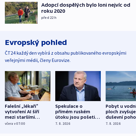
Adopcí dospělých bylo loni nejvíc od
roku 2020
před 22
h
Evropský pohled
ČT24 každý den vybírá z obsahu publikovaného evropskými
veřejnými médii, členy Eurovize.
Falešní „lékaři“
Spekulace o
Pobyt u vodn
vytvoření AI šíří
přímém ruském
ploch zvyšuje
mezi staršími
útoku jsou pošetilé,
duševní poho
Poláky nebezpečné
míní estonský
ukázala
včera v 07:00
7. 8. 2026
7. 8. 2026
zdravotní rady
bezpečnostní
mezinárodní 
expert