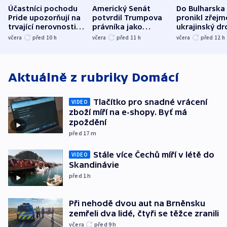
Účastníci pochodu
Americký Senát
Do Bulharska
Pride upozorňují na
potvrdil Trumpova
pronikl zřejm
trvající nerovnosti i
právníka jako
ukrajinský dr
společenskou
ministra
explodoval k
včera
před 10
h
včera
před 11
h
včera
před 12
h
atmosféru
spravedlnosti
od plynovod
Aktuálně z rubriky
Domácí
Tlačítko pro snadné vrácení
VIDEO
zboží míří na e-shopy. Byť má
zpoždění
před 17
m
Stále více Čechů míří v létě do
VIDEO
Skandinávie
před 1
h
Při nehodě dvou aut na Brněnsku
zemřeli dva lidé, čtyři se těžce zranili
včera
před 9
h