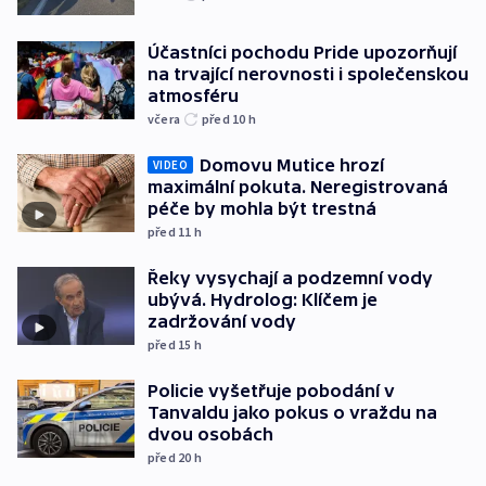
Účastníci pochodu Pride upozorňují
na trvající nerovnosti i společenskou
atmosféru
včera
před 10
h
Domovu Mutice hrozí
VIDEO
maximální pokuta. Neregistrovaná
péče by mohla být trestná
před 11
h
Řeky vysychají a podzemní vody
ubývá. Hydrolog: Klíčem je
zadržování vody
před 15
h
Policie vyšetřuje pobodání v
Tanvaldu jako pokus o vraždu na
dvou osobách
před 20
h