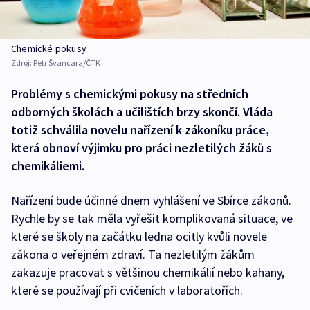
Chemické pokusy
Zdroj:
Petr Švancara/ČTK
Problémy s chemickými pokusy na středních
odborných školách a učilištích brzy skončí. Vláda
totiž schválila novelu nařízení k zákoníku práce,
která obnoví výjimku pro práci nezletilých žáků s
chemikáliemi.
Nařízení bude účinné dnem vyhlášení ve Sbírce zákonů.
Rychle by se tak měla vyřešit komplikovaná situace, ve
které se školy na začátku ledna ocitly kvůli novele
zákona o veřejném zdraví. Ta nezletilým žákům
zakazuje pracovat s většinou chemikálií nebo kahany,
které se používají při cvičeních v laboratořích.