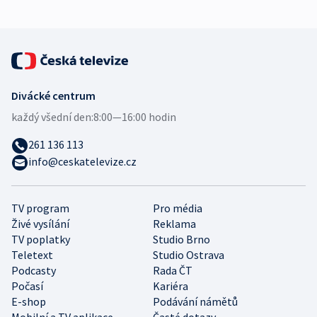
Divácké centrum
každý všední den:
8:00—16:00 hodin
261 136 113
info@ceskatelevize.cz
TV program
Pro média
Živé vysílání
Reklama
TV poplatky
Studio Brno
Teletext
Studio Ostrava
Podcasty
Rada ČT
Počasí
Kariéra
E-shop
Podávání námětů
Mobilní a TV aplikace
Časté dotazy