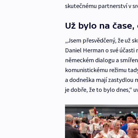
skutečnému partnerství v srd
Už bylo na čase,
„Jsem přesvědčený, že už sk
Daniel Herman o své účasti
německém dialogu a smíření 
komunistickému režimu tady 
a dodneška mají zastydlou men
je dobře, že to bylo dnes,“ u