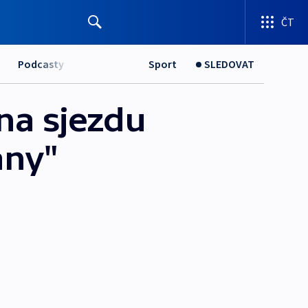
ČT
Podcasty
Sport
SLEDOVAT
na sjezdu
any"