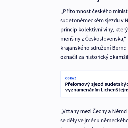
„Přítomnost českého minist
sudetoněmeckém sjezdu v N
princip kolektivní viny, kt
menšiny z Československa,“
krajanského sdružení Bernd
označil za historický okamži
ODKAZ
Přelomový sjezd sudetskýc
vyznamenáním Lichenštejn
„Vztahy mezi Čechy a Němci p
se děly ve jménu německého