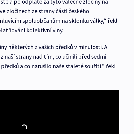
tě a po odplatě za tyto válečné zločiny na
e zločinech ze strany části českého
mluvícím spoluobčanům na sklonku války,“ řekl
atňování kolektivní viny.
iny některých z vašich předků v minulosti. A
z naší strany nad tím, co učinili před sedmi
 předků a co narušilo naše staleté soužití,“ řekl