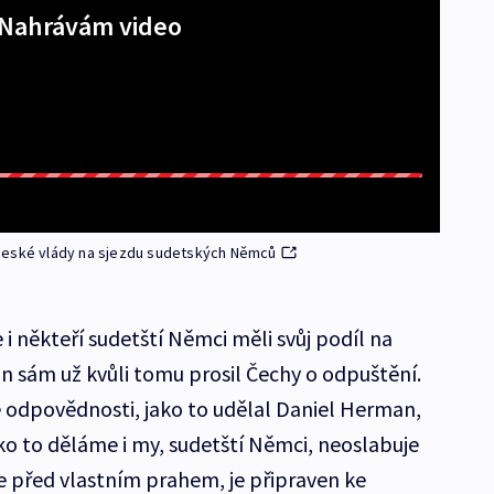
Nahrávám video
 české vlády na sjezdu sudetských Němců
i někteří sudetští Němci měli svůj podíl na
on sám už kvůli tomu prosil Čechy o odpuštění.
é odpovědnosti, jako to udělal Daniel Herman,
ako to děláme i my, sudetští Němci, neoslabuje
te před vlastním prahem, je připraven ke