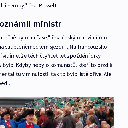
ci Evropy,“ řekl Posselt.
 oznámil ministr
utečně bylo na čase,“ řekl českým novinářům
 na sudetoněmeckém sjezdu. „Na francouzsko-
vidíme, že těch čtyřicet let zpoždění díky
bylo. Kdyby nebylo komunistů, kteří to brzdili
talitu v minulosti, tak to bylo jistě dříve. Ale
vedl.