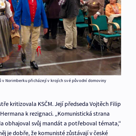
 v Norimberku přicházejí v krojích své původní domoviny
tře kritizovala KSČM. Její předseda Vojtěch Filip
l Hermana k rezignaci. „Komunistická strana
da obhajoval svůj mandát a potřeboval témata,“
j je dobře, že komunisté zůstávají v české