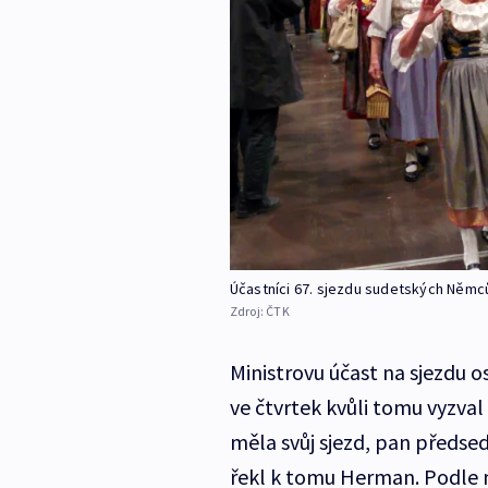
Účastníci 67. sjezdu sudetských Němců
Zdroj:
ČTK
Ministrovu účast na sjezdu os
ve čtvrtek kvůli tomu vyzva
měla svůj sjezd, pan předse
řekl k tomu Herman. Podle ně