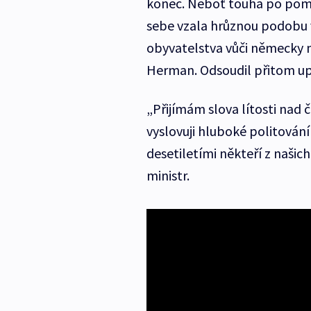
konec. Neboť touha po poms
sebe vzala hrůznou podobu v
obyvatelstva vůči německy 
Herman. Odsoudil přitom upl
„Přijímám slova lítosti nad č
vyslovuji hluboké politování 
desetiletími někteří z našich
ministr.