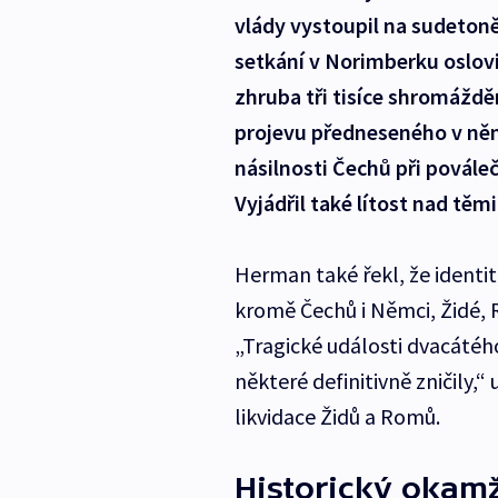
vlády vystoupil na sudeto
setkání v Norimberku oslovi
zhruba tři tisíce shromážd
projevu předneseného v němč
násilnosti Čechů při povál
Vyjádřil také lítost nad těm
Herman také řekl, že identit
kromě Čechů i Němci, Židé, Ro
„Tragické události dvacátého
některé definitivně zničily,
likvidace Židů a Romů.
Historický okamž