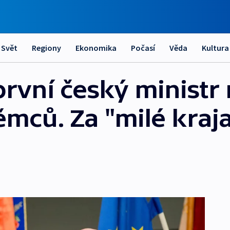
Svět
Regiony
Ekonomika
Počasí
Věda
Kultura
rvní český ministr 
mců. Za "milé kraj