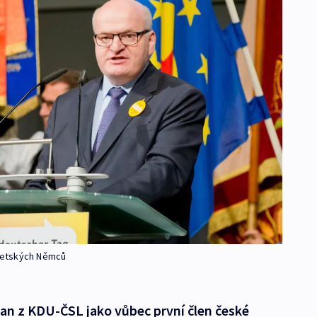
udetských Němců
man z KDU-ČSL jako vůbec první člen české