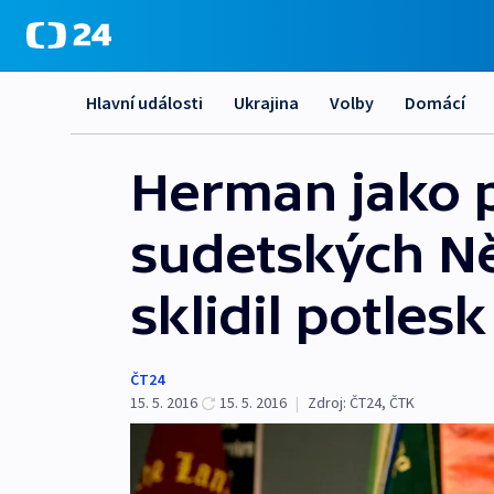
Hlavní události
Ukrajina
Volby
Domácí
Herman jako p
sudetských Ně
sklidil potlesk
ČT24
15. 5. 2016
15. 5. 2016
|
Zdroj:
ČT24
,
ČTK