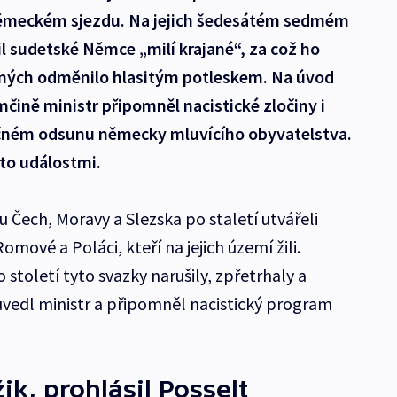
německém sjezdu. Na jejich šedesátém sedmém
l sudetské Němce „milí krajané“, za což ho
ěných odměnilo hlasitým potleskem. Na úvod
ině ministr připomněl nacistické zločiny i
ečném odsunu německy mluvícího obyvatelstva.
ito událostmi.
u Čech, Moravy a Slezska po staletí utvářeli
mové a Poláci, kteří na jejich území žili.
 století tyto svazky narušily, zpřetrhaly a
“ uvedl ministr a připomněl nacistický program
ik, prohlásil Posselt