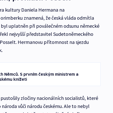
ra kultury Daniela Hermana na
orimberku znamená, že česká vláda odmítla
erý byl uplatněn při poválečném odsunu německé
 řekl nejvyšší představitel Sudetoněmeckého
 Posselt. Hermanovu přítomnost na sjezdu
k.
h Němců. S prvním českým ministrem a
skému knížeti
ustošily zločiny nacionálních socialistů, které
 národa vůči národu českému. Ale to nebyl