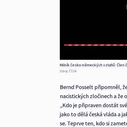
Milník česko-německých vztahů: Člen
Zdroj:
ČT24
Bernd Posselt připomněl, že 
nacistických zločinech a že 
„Kdo je připraven dostát sv
jako to dělá česká vláda a j
se. Teprve ten, kdo si zame