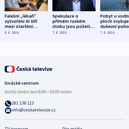
Falešní „lékaři“
Spekulace o
Pobyt u vodn
vytvoření AI šíří
přímém ruském
ploch zvyšuje
mezi staršími
útoku jsou pošetilé,
duševní poho
Poláky nebezpečné
míní estonský
ukázala
8. 8. 2026
7. 8. 2026
7. 8. 2026
zdravotní rady
bezpečnostní
mezinárodní 
expert
Divácké centrum
každý všední den:
8:00—16:00 hodin
261 136 113
info@ceskatelevize.cz
TV program
Pro média