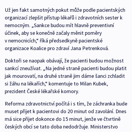
Už jen fakt samotných pokut může podle pacientských
organizací zlepšit přístup lékařů i zdravotních sester k
nemocným. „Sankce budou mít hlavně preventivní
účinek, aby se konečně začaly měnit poměry
v nemocnicích,“ říká předsedkyně pacientské
organizace Koalice pro zdraví Jana Petrenková.
Doktoři se naopak obávají, že pacienti budou možnost
sankcí zneužívat. „Na jedné straně pacienti budou platit
jak mourovatí, na druhé straně jim dáme šanci zchladit
si žáhu na lékařích,“ komentuje to Milan Kubek,
prezident České lékařské komory.
Reforma zdravotnictví počítá i s tím, že záchranka bude
muset přijet k pacientovi do 20 minut od zavolání. Dnes
má sice přijet dokonce do 15 minut, jenže ve čtvrtině
českých obcí se tato doba nedodržuje. Ministerstvo