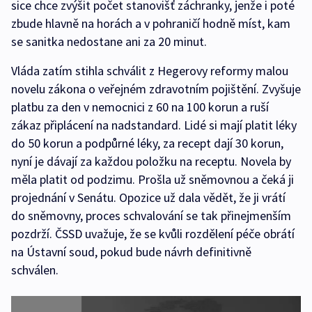
sice chce zvýšit počet stanovišť záchranky, jenže i poté
zbude hlavně na horách a v pohraničí hodně míst, kam
se sanitka nedostane ani za 20 minut.
Vláda zatím stihla schválit z Hegerovy reformy malou
novelu zákona o veřejném zdravotním pojištění. Zvyšuje
platbu za den v nemocnici z 60 na 100 korun a ruší
zákaz připlácení na nadstandard. Lidé si mají platit léky
do 50 korun a podpůrné léky, za recept dají 30 korun,
nyní je dávají za každou položku na receptu. Novela by
měla platit od podzimu. Prošla už sněmovnou a čeká ji
projednání v Senátu. Opozice už dala vědět, že ji vrátí
do sněmovny, proces schvalování se tak přinejmenším
pozdrží. ČSSD uvažuje, že se kvůli rozdělení péče obrátí
na Ústavní soud, pokud bude návrh definitivně
schválen.