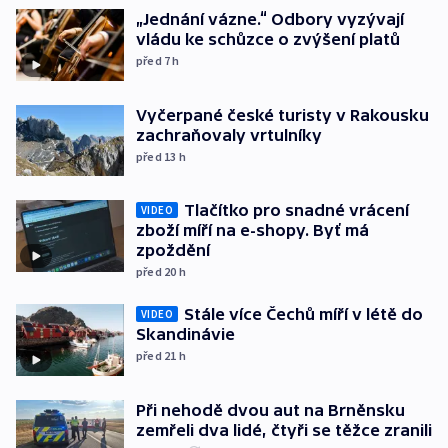
„Jednání vázne.“ Odbory vyzývají
vládu ke schůzce o zvýšení platů
před 7
h
Vyčerpané české turisty v Rakousku
zachraňovaly vrtulníky
před 13
h
Tlačítko pro snadné vrácení
VIDEO
zboží míří na e-shopy. Byť má
zpoždění
před 20
h
Stále více Čechů míří v létě do
VIDEO
Skandinávie
před 21
h
Při nehodě dvou aut na Brněnsku
zemřeli dva lidé, čtyři se těžce zranili