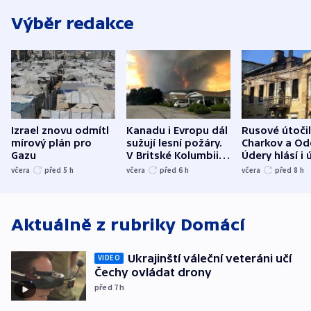
Výběr redakce
Izrael znovu odmítl
Kanadu i Evropu dál
Rusové útočil
mírový plán pro
sužují lesní požáry.
Charkov a Od
Gazu
V Britské Kolumbii
Údery hlásí i 
evakuovali tisíce lidí
Bělgorodu
včera
před 5
h
včera
před 6
h
včera
před 8
h
Aktuálně z rubriky
Domácí
Ukrajinští váleční veteráni učí
VIDEO
Čechy ovládat drony
před 7
h