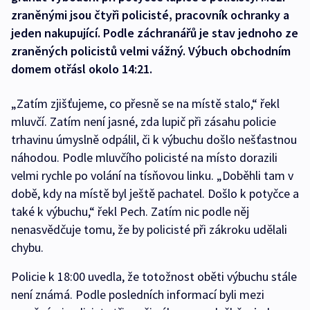
zraněnými jsou čtyři policisté, pracovník ochranky a
jeden nakupující. Podle záchranářů je stav jednoho ze
zraněných policistů velmi vážný. Výbuch obchodním
domem otřásl okolo 14:21.
„Zatím zjišťujeme, co přesně se na místě stalo,“ řekl
mluvčí. Zatím není jasné, zda lupič při zásahu policie
trhavinu úmyslně odpálil, či k výbuchu došlo nešťastnou
náhodou. Podle mluvčího policisté na místo dorazili
velmi rychle po volání na tísňovou linku. „Doběhli tam v
době, kdy na místě byl ještě pachatel. Došlo k potyčce a
také k výbuchu,“ řekl Pech. Zatím nic podle něj
nenasvědčuje tomu, že by policisté při zákroku udělali
chybu.
Policie k 18:00 uvedla, že totožnost oběti výbuchu stále
není známá. Podle posledních informací byli mezi