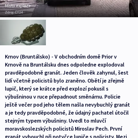
Místo exploze
Zdroj:
ČT24
Krnov (Bruntálsko) - V obchodním domě Prior v
Krnově na Bruntálsku dnes odpoledne explodoval
pravděpodobně granát. Jeden člověk zahynul, šest
lidí včetně policistů bylo zraněno. Obětí je zřejmě
lupič, který se krátce před explozí pokusil s
výbušninou v ruce přepadnout směnárnu. Policie
ještě večer pod jeho tělem našla nevybuchlý granát
a je tedy pravděpodobné, že údajný pachatel útočil
stejným typem výbušniny. Uvedl to mluvčí
moravskoslezských policistů Miroslav Pech. První
granát vybouchl při potyčce lupiče s policisty. Mezi