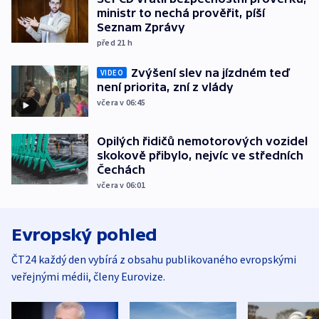
ministr to nechá prověřit, píší
Seznam Zprávy
před 21
h
Zvýšení slev na jízdném teď
VIDEO
není priorita, zní z vlády
včera v 06:45
Opilých řidičů nemotorových vozidel
skokově přibylo, nejvíc ve středních
Čechách
včera v 06:01
Evropský pohled
ČT24 každý den vybírá z obsahu publikovaného evropskými
veřejnými médii, členy Eurovize.