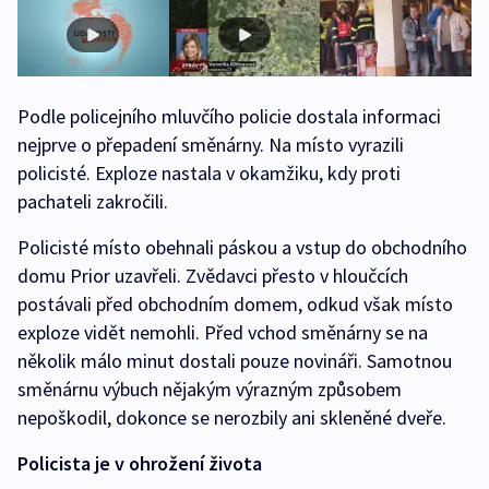
Podle policejního mluvčího policie dostala informaci
nejprve o přepadení směnárny. Na místo vyrazili
policisté. Exploze nastala v okamžiku, kdy proti
pachateli zakročili.
Policisté místo obehnali páskou a vstup do obchodního
domu Prior uzavřeli. Zvědavci přesto v hloučcích
postávali před obchodním domem, odkud však místo
exploze vidět nemohli. Před vchod směnárny se na
několik málo minut dostali pouze novináři. Samotnou
směnárnu výbuch nějakým výrazným způsobem
nepoškodil, dokonce se nerozbily ani skleněné dveře.
Policista je v ohrožení života