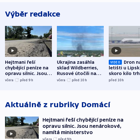
Výběr redakce
Hejtmani řeší
Ukrajina zasáhla
Dron n
VIDEO
chybějící peníze na
sklad Wildberries,
letišti u Lips
opravu silnic. Jsou
Rusové útočili na
skoro kilo trh
nenárokové, namítá
trh, hasiče či
indicie ukazuj
včera
před 9
h
včera
před 10
h
před 10
h
ministerstvo
stadion
Rusko
Aktuálně z rubriky
Domácí
Hejtmani řeší chybějící peníze na
opravu silnic. Jsou nenárokové,
namítá ministerstvo
včera
před 9
h