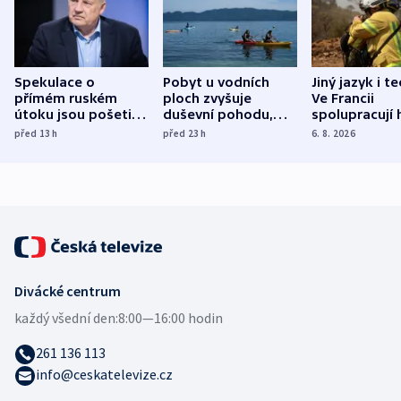
Spekulace o
Pobyt u vodních
Jiný jazyk i t
přímém ruském
ploch zvyšuje
Ve Francii
útoku jsou pošetilé,
duševní pohodu,
spolupracují h
míní estonský
ukázala
různých zemí
před 13
h
před 23
h
6. 8. 2026
bezpečnostní
mezinárodní studie
expert
Divácké centrum
každý všední den:
8:00—16:00 hodin
261 136 113
info@ceskatelevize.cz