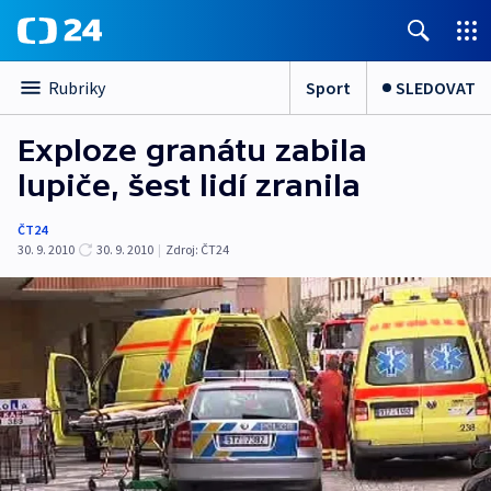
Sport
SLEDOVAT
Rubriky
Exploze granátu zabila
lupiče, šest lidí zranila
ČT24
30. 9. 2010
30. 9. 2010
|
Zdroj:
ČT24