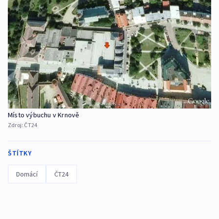
Místo výbuchu v Krnově
Zdroj:
ČT24
ŠTÍTKY
Domácí
ČT24