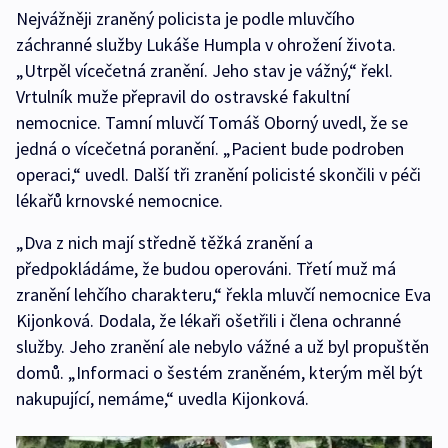
Nejvážněji zraněný policista je podle mluvčího
záchranné služby Lukáše Humpla v ohrožení života.
„Utrpěl vícečetná zranění. Jeho stav je vážný,“ řekl.
Vrtulník muže přepravil do ostravské fakultní
nemocnice. Tamní mluvčí Tomáš Oborný uvedl, že se
jedná o vícečetná poranění. „Pacient bude podroben
operaci,“ uvedl. Další tři zranění policisté skončili v péči
lékařů krnovské nemocnice.
„Dva z nich mají středně těžká zranění a
předpokládáme, že budou operováni. Třetí muž má
zranění lehčího charakteru,“ řekla mluvčí nemocnice Eva
Kijonková. Dodala, že lékaři ošetřili i člena ochranné
služby. Jeho zranění ale nebylo vážné a už byl propuštěn
domů. „Informaci o šestém zraněném, kterým měl být
nakupující, nemáme,“ uvedla Kijonková.