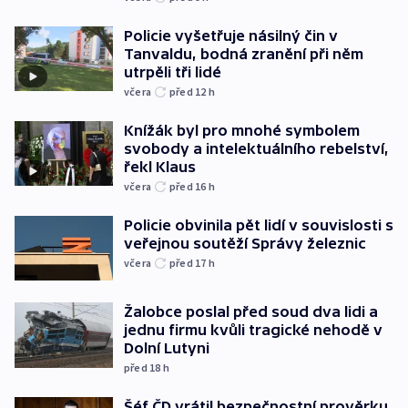
Policie vyšetřuje násilný čin v
Tanvaldu, bodná zranění při něm
utrpěli tři lidé
včera
před 12
h
Knížák byl pro mnohé symbolem
svobody a intelektuálního rebelství,
řekl Klaus
včera
před 16
h
Policie obvinila pět lidí v souvislosti s
veřejnou soutěží Správy železnic
včera
před 17
h
Žalobce poslal před soud dva lidi a
jednu firmu kvůli tragické nehodě v
Dolní Lutyni
před 18
h
Šéf ČD vrátil bezpečnostní prověrku,