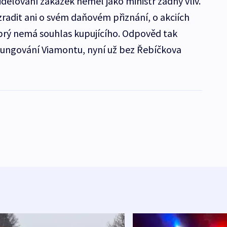
řidělování zakázek neměl jako ministr žádný vliv.
zradit ani o svém daňovém přiznání, o akciích
prý nemá souhlas kupujícího. Odpověd tak
fungování Viamontu, nyní už bez Řebíčkova