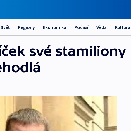
Svět
Regiony
Ekonomika
Počasí
Věda
Kultura
íček své stamiliony
ehodlá