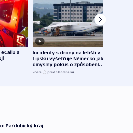
 eCallu a
Incidenty s drony na letišti v
Klima
jí
Lipsku vyšetřuje Německo jako
podn
úmyslný pokus o způsobení
i sví
exploze
včera
před 5
hodinami
včera
o: Pardubický kraj