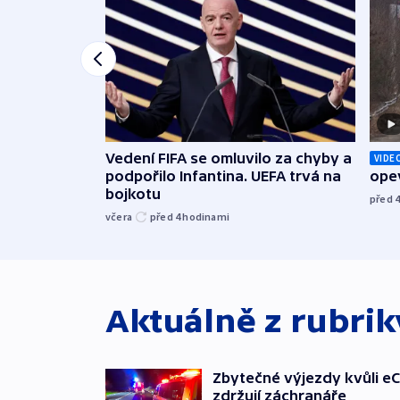
Vedení FIFA se omluvilo za chyby a
VIDE
podpořilo Infantina. UEFA trvá na
opev
bojkotu
před 
včera
před 4
hodinami
Aktuálně z rubri
Zbytečné výjezdy kvůli eC
zdržují záchranáře