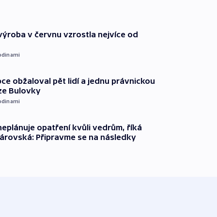
ýroba v červnu vzrostla nejvíce od
odinami
ce obžaloval pět lidí a jednu právnickou
ze Bulovky
odinami
neplánuje opatření kvůli vedrům, říká
árovská: Připravme se na následky