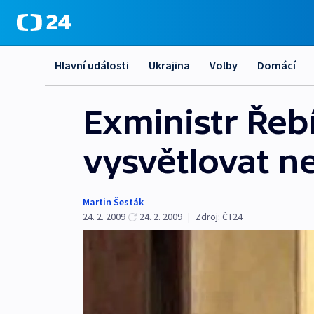
Hlavní události
Ukrajina
Volby
Domácí
Exministr Řeb
vysvětlovat n
Martin Šesták
24. 2. 2009
24. 2. 2009
|
Zdroj:
ČT24