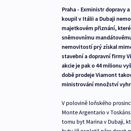
Praha - Exministr dopravy a
koupil v Itálii a Dubaji nemo
majetkovém přiznání, které 
sněmovnímu mandátovému a
nemovitostí prý získal mimo
stavební a dopravní firmy V
akcie je pak o 44 milionu vy
době prodeje Viamont takovo
ministrování množství vyhr
V polovině loňského prosin
Monte Argentario v Toskánsk
tomu byt Marina v Dubaji, kt
bytu již zaplatil přes deset m