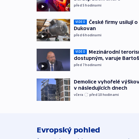
před 5
hodinami
České firmy usilují 
VIDEO
Dukovan
před 6
hodinami
Mezinárodní teroris
VIDEO
dostupným, varuje Barto
před 7
hodinami
Demolice vyhořelé výškov
v následujících dnech
včera
před 10
hodinami
Evropský pohled