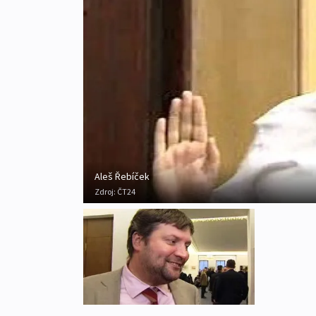
Aleš Řebíček
Zdroj:
ČT24