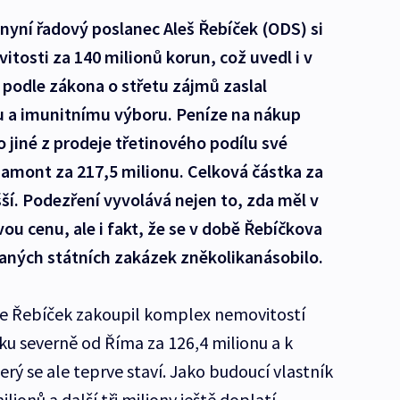
 nyní řadový poslanec Aleš Řebíček (ODS) si
vitosti za 140 milionů korun, což uvedl i v
podle zákona o střetu zájmů zaslal
 imunitnímu výboru. Peníze na nákup
 jiné z prodeje třetinového podílu své
iamont za 217,5 milionu. Celková částka za
šší. Podezření vyvolává nejen to, zda měl v
u cenu, ale i fakt, že se v době Řebíčkova
aných státních zakázek zněkolikanásobilo.
ce Řebíček zakoupil komplex nemovitostí
u severně od Říma za 126,4 milionu a k
erý se ale teprve staví. Jako budoucí vlastník
ilionů a další tři miliony ještě doplatí.