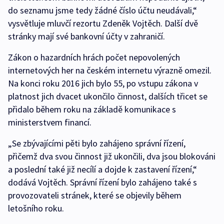
do seznamu jsme tedy žádné číslo účtu neudávali,“
vysvětluje mluvčí rezortu Zdeněk Vojtěch. Další dvě
stránky mají své bankovní účty v zahraničí.
Zákon o hazardních hrách počet nepovolených
internetových her na českém internetu výrazně omezil.
Na konci roku 2016 jich bylo 55, po vstupu zákona v
platnost jich dvacet ukončilo činnost, dalších třicet se
přidalo během roku na základě komunikace s
ministerstvem financí.
„Se zbývajícími pěti bylo zahájeno správní řízení,
přičemž dva svou činnost již ukončili, dva jsou blokováni
a poslední také již necílí a dojde k zastavení řízení,“
dodává Vojtěch. Správní řízení bylo zahájeno také s
provozovateli stránek, které se objevily během
letošního roku.