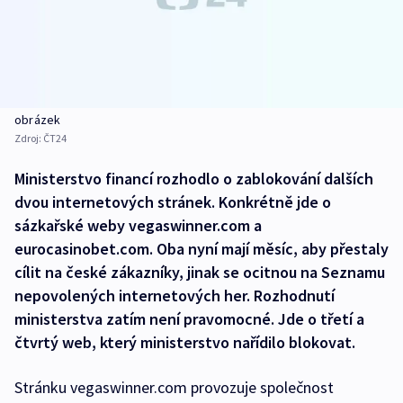
obrázek
Zdroj:
ČT24
Ministerstvo financí rozhodlo o zablokování dalších
dvou internetových stránek. Konkrétně jde o
sázkařské weby vegaswinner.com a
eurocasinobet.com. Oba nyní mají měsíc, aby přestaly
cílit na české zákazníky, jinak se ocitnou na Seznamu
nepovolených internetových her. Rozhodnutí
ministerstva zatím není pravomocné. Jde o třetí a
čtvrtý web, který ministerstvo nařídilo blokovat.
Stránku vegaswinner.com provozuje společnost