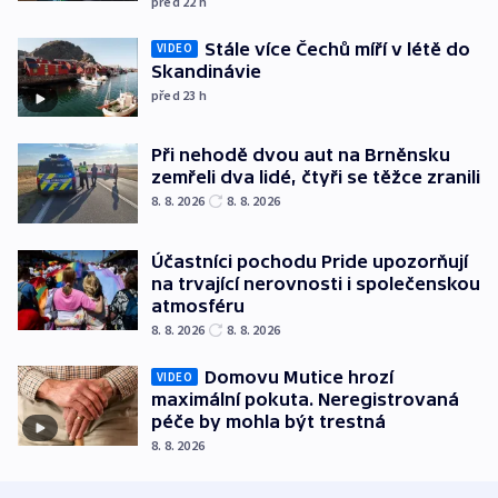
před 22
h
Stále více Čechů míří v létě do
VIDEO
Skandinávie
před 23
h
Při nehodě dvou aut na Brněnsku
zemřeli dva lidé, čtyři se těžce zranili
8. 8. 2026
8. 8. 2026
Účastníci pochodu Pride upozorňují
na trvající nerovnosti i společenskou
atmosféru
8. 8. 2026
8. 8. 2026
Domovu Mutice hrozí
VIDEO
maximální pokuta. Neregistrovaná
péče by mohla být trestná
8. 8. 2026