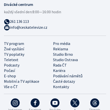
Divácké centrum
každý všední den:
8:00—16:00 hodin
261 136 113
info@ceskatelevize.cz
TV program
Pro média
Živé vysílání
Reklama
TV poplatky
Studio Brno
Teletext
Studio Ostrava
Podcasty
Rada ČT
Počasí
Kariéra
E-shop
Podávání námětů
Mobilní a TV aplikace
Časté dotazy
Vše o ČT
Kontakty
Instagram
Facebook
YouTube
X
Threads